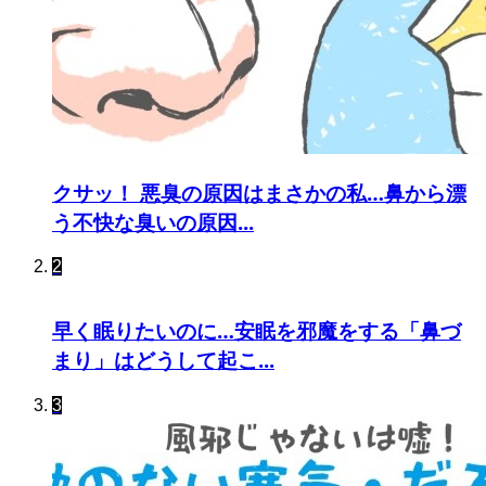
クサッ！ 悪臭の原因はまさかの私…鼻から漂
う不快な臭いの原因...
2
早く眠りたいのに…安眠を邪魔をする「鼻づ
まり」はどうして起こ...
3