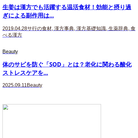
生姜は漢方でも活躍する温活食材！効能と摂り過
ぎによる副作用は...
2019.04.28
サ行の食材
,
漢方事典
,
漢方基礎知識
,
生薬辞典
,
食
べる漢方
Beauty
体のサビを防ぐ「SOD」とは？老化に関わる酸化
ストレスケアを...
2025.09.11
Beauty