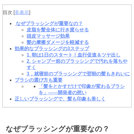
目次
[
非表示
]
なぜブラッシングが重要なの？
皮脂を髪全体に行き渡らせる
頭皮マッサージ効果
髪の摩擦ダメージを軽減する
効果的なブラッシングの3ステップ
1. 朝は1日のスタート！血行促進＆ツヤ出し
2. シャンプー前のブラッシングで汚れを落ちや
すく
3．就寝前のブラッシングで翌朝の髪もきれいに
ブラシの選び方も重要
「髪をとかすだけで印象が変わるブラシ
を」——開発者の想い
正しいブラッシングで、髪も印象も美しく
なぜブラッシングが重要なの？