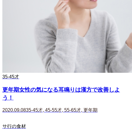
35-45才
更年期女性の気になる耳鳴りは漢方で改善しよ
う！
2020.09.08
35-45才
,
45-55才
,
55-65才
,
更年期
サ行の食材