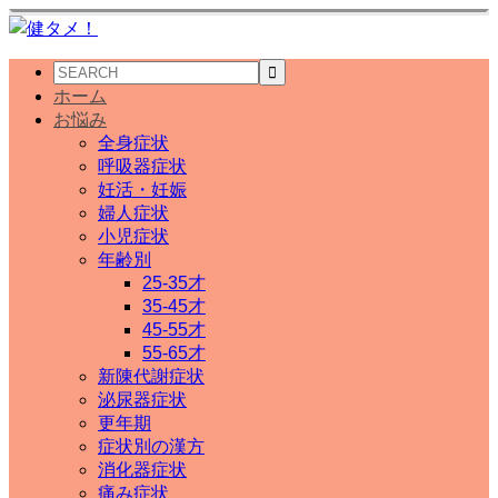
ホーム
お悩み
全身症状
呼吸器症状
妊活・妊娠
婦人症状
小児症状
年齢別
25-35才
35-45才
45-55才
55-65才
新陳代謝症状
泌尿器症状
更年期
症状別の漢方
消化器症状
痛み症状