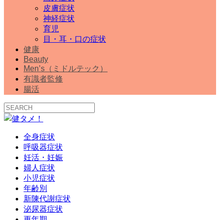
皮膚症状
神経症状
育児
目・耳・口の症状
健康
Beauty
Men’s（ミドルテック）
有識者監修
腸活
全身症状
呼吸器症状
妊活・妊娠
婦人症状
小児症状
年齢別
新陳代謝症状
泌尿器症状
更年期