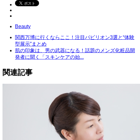
Beauty
関西万博に行くならここ！注目パビリオン3選と“体験
型展示”まとめ
肌の印象は、男の武器になる！話題のメンズ化粧品開
発者に聞く「スキンケアの始...
関連記事