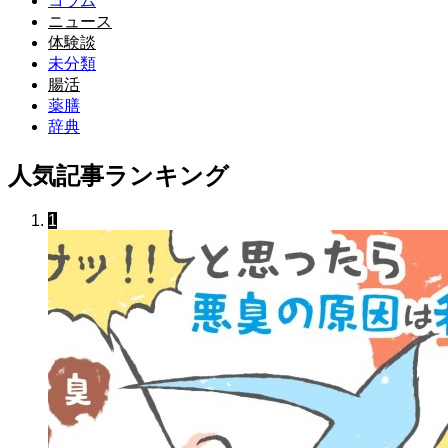
コラム
ニュース
体験談
未分類
腸活
薬膳
辞典
人気記事ランキング
1