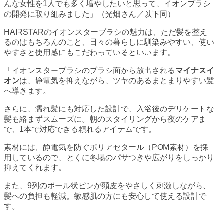
んな女性を1人でも多く増やしたいと思って、イオンブラシ
の開発に取り組みました」（光畑さん／以下同）
HAIRSTARのイオンスターブラシの魅力は、ただ髪を整え
るのはもちろんのこと、日々の暮らしに馴染みやすい、使い
やすさと使用感にもこだわっているといいます。
「イオンスターブラシのブラシ面から放出される
マイナスイ
オン
は、静電気を抑えながら、ツヤのあるまとまりやすい髪
へ導きます。
さらに、濡れ髪にも対応した設計で、入浴後のデリケートな
髪も絡まずスムーズに。朝のスタイリングから夜のケアま
で、1本で対応できる頼れるアイテムです。
素材には、静電気を防ぐポリアセタール（POM素材）を採
用しているので、とくに冬場のパサつきや広がりをしっかり
抑えてくれます。
また、9列のボール状ピンが頭皮をやさしく刺激しながら、
髪への負担も軽減。敏感肌の方にも安心して使える設計で
す。