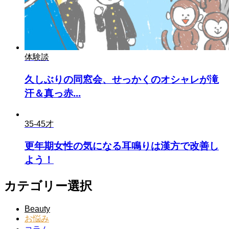
体験談
久しぶりの同窓会、せっかくのオシャレが滝
汗＆真っ赤...
35-45才
更年期女性の気になる耳鳴りは漢方で改善し
よう！
カテゴリー選択
Beauty
お悩み