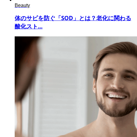
Beauty
体のサビを防ぐ「SOD」とは？老化に関わる
酸化スト...