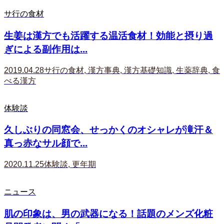
サ行の食材
生姜は漢方でも活躍する温活食材！効能と摂り過
ぎによる副作用は...
2019.04.28
サ行の食材
,
漢方事典
,
漢方基礎知識
,
生薬辞典
,
食
べる漢方
体験談
久しぶりの同窓会、せっかくのオシャレが滝汗＆
真っ赤なサル顔で...
2020.11.25
体験談
,
更年期
ニュース
肌の印象は、男の武器になる！話題のメンズ化粧