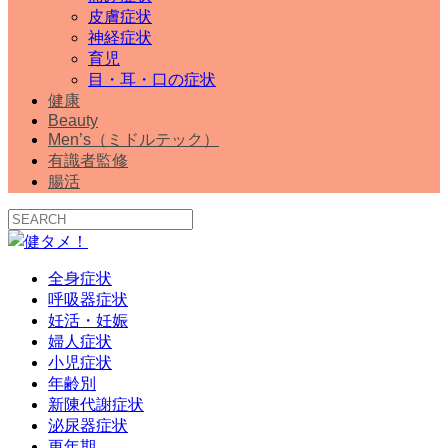
皮膚症状
神経症状
育児
目・耳・口の症状
健康
Beauty
Men’s（ミドルテック）
有識者監修
腸活
全身症状
呼吸器症状
妊活・妊娠
婦人症状
小児症状
年齢別
新陳代謝症状
泌尿器症状
更年期