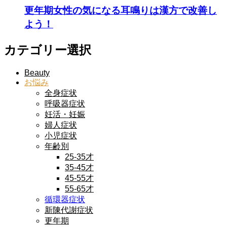
更年期女性の気になる耳鳴りは漢方で改善し
よう！
カテゴリー選択
Beauty
お悩み
全身症状
呼吸器症状
妊活・妊娠
婦人症状
小児症状
年齢別
25-35才
35-45才
45-55才
55-65才
循環器症状
新陳代謝症状
更年期