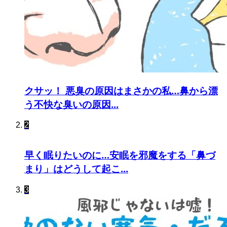
クサッ！ 悪臭の原因はまさかの私…鼻から漂
う不快な臭いの原因...
2
早く眠りたいのに…安眠を邪魔をする「鼻づ
まり」はどうして起こ...
3