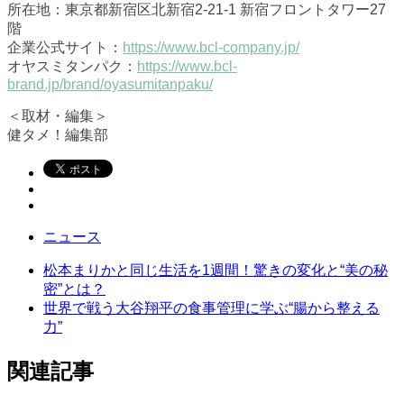
所在地：東京都新宿区北新宿2-21-1 新宿フロントタワー27
階
企業公式サイト：
https://www.bcl-company.jp/
オヤスミタンパク：
https://www.bcl-
brand.jp/brand/oyasumitanpaku/
＜取材・編集＞
健タメ！編集部
ニュース
松本まりかと同じ生活を1週間！驚きの変化と“美の秘
密”とは？
世界で戦う大谷翔平の食事管理に学ぶ“腸から整える
力”
関連記事