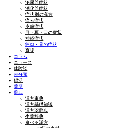
泌尿器症状
消化器症状
症状別の漢方
痛み症状
皮膚症状
目・耳・口の症状
神経症状
筋肉・骨の症状
育児
コラム
ニュース
体験談
未分類
腸活
薬膳
辞典
漢方事典
漢方基礎知識
漢方薬辞典
生薬辞典
食べる漢方