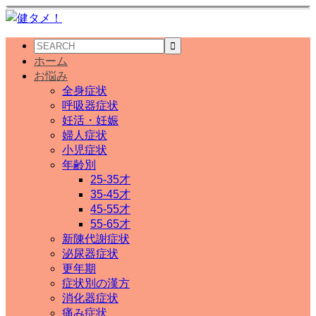
ホーム
お悩み
全身症状
呼吸器症状
妊活・妊娠
婦人症状
小児症状
年齢別
25-35才
35-45才
45-55才
55-65才
新陳代謝症状
泌尿器症状
更年期
症状別の漢方
消化器症状
痛み症状