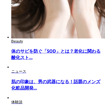
Beauty
体のサビを防ぐ「SOD」とは？老化に関わる
酸化スト...
ニュース
肌の印象は、男の武器になる！話題のメンズ
化粧品開発...
体験談