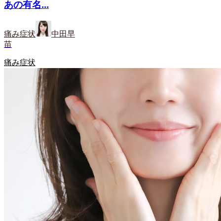
あの有名...
痛み症状
中田早
苗
痛み症状