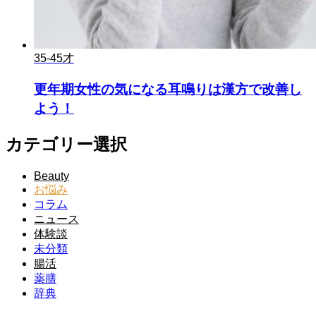
35-45才
更年期女性の気になる耳鳴りは漢方で改善し
よう！
カテゴリー選択
Beauty
お悩み
コラム
ニュース
体験談
未分類
腸活
薬膳
辞典