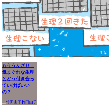
もううんざり！
気まぐれな生理
とどう付き合っ
ていけばいい
の？
竹田由子