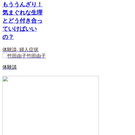
もううんざり！
気まぐれな生理
とどう付き合っ
ていけばいい
の？
体験談
,
婦人症状
竹田由子
体験談