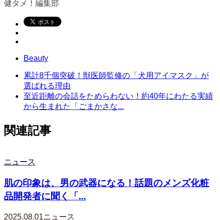
健タメ！編集部
Beauty
累計8千個突破！獣医師監修の「犬用アイマスク」が
選ばれる理由
至近距離の会話をためらわない！約40年にわたる実績
から生まれた「ごまかさな...
関連記事
ニュース
肌の印象は、男の武器になる！話題のメンズ化粧
品開発者に聞く「...
2025.08.01
ニュース