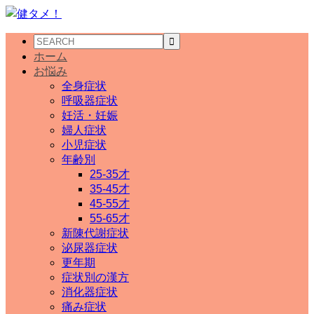
ホーム
お悩み
全身症状
呼吸器症状
妊活・妊娠
婦人症状
小児症状
年齢別
25-35才
35-45才
45-55才
55-65才
新陳代謝症状
泌尿器症状
更年期
症状別の漢方
消化器症状
痛み症状