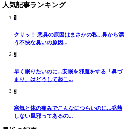
人気記事ランキング
1
クサッ！ 悪臭の原因はまさかの私…鼻から漂
う不快な臭いの原因...
2
早く眠りたいのに…安眠を邪魔をする「鼻づ
まり」はどうして起こ...
3
寒気と体の痛みでこんなにつらいのに…発熱
しない風邪ってあるの...