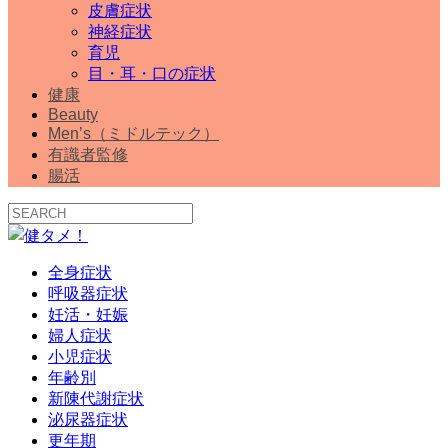
皮膚症状
神経症状
育児
目・耳・口の症状
健康
Beauty
Men’s（ミドルテック）
有識者監修
腸活
全身症状
呼吸器症状
妊活・妊娠
婦人症状
小児症状
年齢別
新陳代謝症状
泌尿器症状
更年期