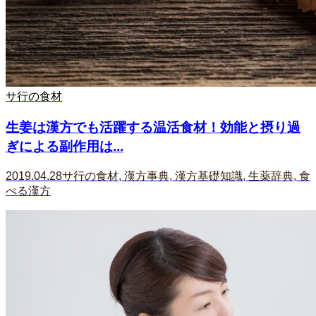
サ行の食材
生姜は漢方でも活躍する温活食材！効能と摂り過
ぎによる副作用は...
2019.04.28
サ行の食材
,
漢方事典
,
漢方基礎知識
,
生薬辞典
,
食
べる漢方