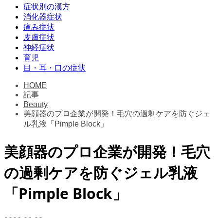
症状別の漢方
消化器症状
痛み症状
皮膚症状
神経症状
育児
目・耳・口の症状
HOME
記事
Beauty
美顔器のプロ企業が開発！毛穴の過剰ケアを防ぐジェ
ル乳液「Pimple Block」
美顔器のプロ企業が開発！毛穴
の過剰ケアを防ぐジェル乳液
「Pimple Block」