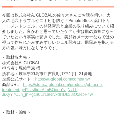
今回は株式会社A. GLOBALの佐々木さんにお話を伺い、大
人の毛穴トラブルやニキビを防ぐ「Pimple Block 薬用トリ
ートメントジェル」の開発背景と企業の取り組みについて紹
介しました。良かれと思っていたケアが実は肌の負担になっ
ていたという事実は驚きでした。美顔器メーカーならではの
視点で作られたみずみずしいジェル乳液は、肌悩みを抱える
方の強い味方になりそうです。
＜取材協力先＞
株式会社A. GLOBAL
担当者：堀佑里恵 様
所在地：岐阜県羽島市江吉良町江中4丁目21番地
企業公式サイト：
https://a-global.com/company/
商品URL：
https://store.a-global.com/products/pb-acne-
treatment-gel?srsltid=AfmBOooo1ajNzLf-
JiXyY7OJh_jhPgcri6Er1aRivxdHDk33iO5RpP4w
＜取材・編集＞