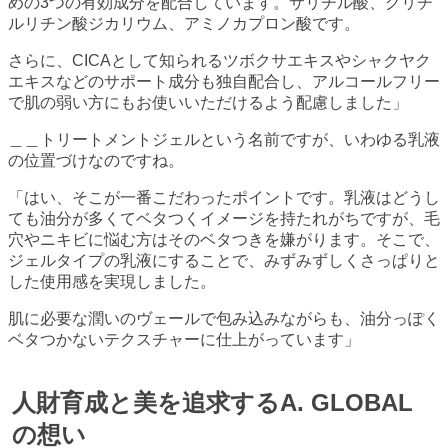
めの3つの有効成分を配合しています。サリチル酸、グリチ
ルリチン酸ジカリウム、アミノカプロン酸です。
さらに、CICAとして知られるツボクサエキスやシャクヤク
エキスなどのサポート成分も独自配合し、アルコールフリー
で肌の弱い方にもお使いいただけるよう配慮しました」
＿＿トリートメントジェルという名前ですが、いわゆる乳液
の位置づけなのですね。
「はい、そこが一番こだわったポイントです。乳液はどうし
ても油分が多くてベタつくイメージを持たれがちですが、毛
穴やニキビに悩む方はそのベタつきを嫌がります。そこで、
ジェルタイプの乳液にすることで、みずみずしくさっぱりと
した使用感を実現しました。
肌に必要な潤いのヴェールで包み込みながらも、油分っぽく
ベタつかないテクスチャーに仕上がっています」
人財育成と美を追求するA. GLOBAL
の想い