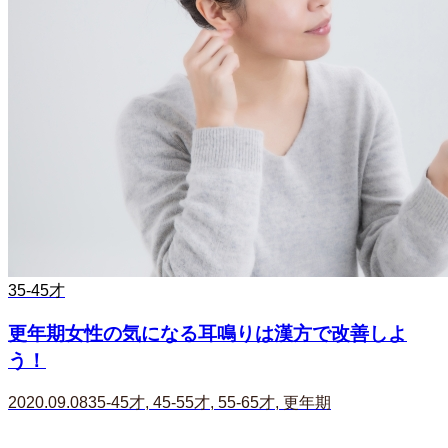
35-45才
更年期女性の気になる耳鳴りは漢方で改善しよ
う！
2020.09.08
35-45才
,
45-55才
,
55-65才
,
更年期