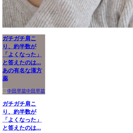
ガチガチ肩こ
り、約半数が
「よくなった」
と答えたのは…
あの有名な漢方
薬
中田早苗
ガチガチ肩こ
り、約半数が
「よくなった」
と答えたのは…