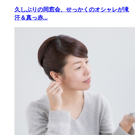
久しぶりの同窓会、せっかくのオシャレが滝
汗＆真っ赤...