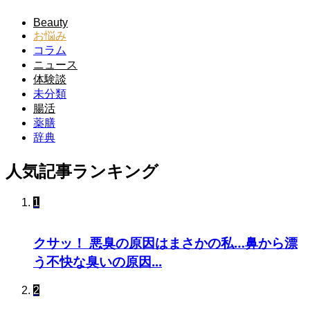
Beauty
お悩み
コラム
ニュース
体験談
未分類
腸活
薬膳
辞典
人気記事ランキング
1
クサッ！ 悪臭の原因はまさかの私…鼻から漂
う不快な臭いの原因...
2