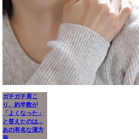
ガチガチ肩こ
り、約半数が
「よくなった」
と答えたのは…
あの有名な漢方
薬