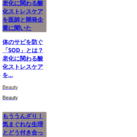
老化に関わる酸
化ストレスケア
を医師と開発企
業に聞いた
体のサビを防ぐ
「SOD」とは？
老化に関わる酸
化ストレスケア
を...
Beauty
Beauty
もううんざり！
気まぐれな生理
とどう付き合っ