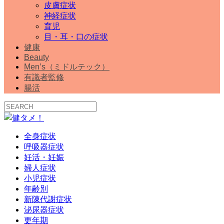
皮膚症状
神経症状
育児
目・耳・口の症状
健康
Beauty
Men’s（ミドルテック）
有識者監修
腸活
全身症状
呼吸器症状
妊活・妊娠
婦人症状
小児症状
年齢別
新陳代謝症状
泌尿器症状
更年期