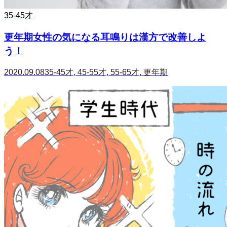
35-45才
更年期女性の気になる耳鳴りは漢方で改善しよ
う！
2020.09.08
35-45才
,
45-55才
,
55-65才
,
更年期