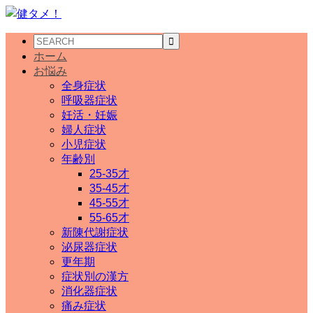
ホーム
お悩み
全身症状
呼吸器症状
妊活・妊娠
婦人症状
小児症状
年齢別
25-35才
35-45才
45-55才
55-65才
新陳代謝症状
泌尿器症状
更年期
症状別の漢方
消化器症状
痛み症状