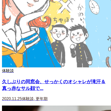
体験談
久しぶりの同窓会、せっかくのオシャレが滝汗＆
真っ赤なサル顔で...
2020.11.25
体験談
,
更年期