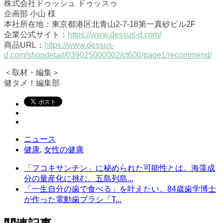
株式会社ドゥッシュ ドゥッスゥ
企画部 小山 様
本社所在地：東京都港区北青山2-7-18第一真砂ビル2F
企業公式サイト：
https://www.dessus-d.com/
商品URL：
https://www.dessus-
d.com/shopdetail/039025000002/ct600/page1/recommend/
＜取材・編集＞
健タメ！編集部
ニュース
健康
,
女性の健康
「フコキサンチン」に秘められた可能性とは。海藻成
分の量産化に挑む、五島列島...
「一生自分の歯で食べる」を叶えたい。84歳歯学博士
が作った電動歯ブラシ「T...