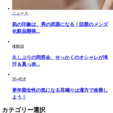
ニュース
肌の印象は、男の武器になる！話題のメンズ
化粧品開発...
体験談
久しぶりの同窓会、せっかくのオシャレが滝
汗＆真っ赤...
35-45才
更年期女性の気になる耳鳴りは漢方で改善し
よう！
カテゴリー選択