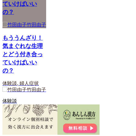
ていけばいい
の？
竹田由子
もううんざり！
気まぐれな生理
とどう付き合っ
ていけばいい
の？
体験談
,
婦人症状
竹田由子
体験談