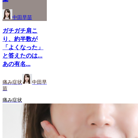
中田早苗
ガチガチ肩こ
り、約半数が
「よくなった」
と答えたのは…
あの有名...
痛み症状
中田早
苗
痛み症状