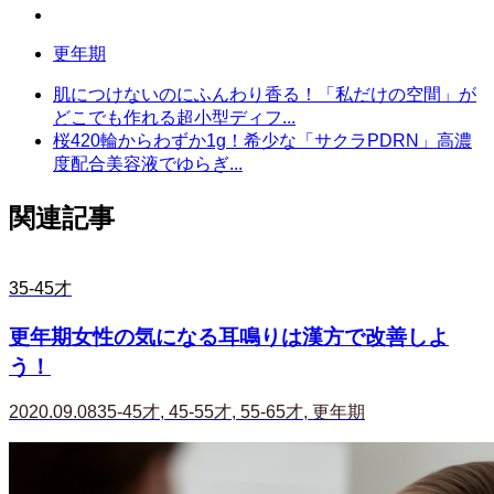
更年期
肌につけないのにふんわり香る！「私だけの空間」が
どこでも作れる超小型ディフ...
桜420輪からわずか1g！希少な「サクラPDRN」高濃
度配合美容液でゆらぎ...
関連記事
35-45才
更年期女性の気になる耳鳴りは漢方で改善しよ
う！
2020.09.08
35-45才
,
45-55才
,
55-65才
,
更年期