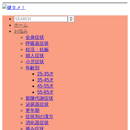
ホーム
お悩み
全身症状
呼吸器症状
妊活・妊娠
婦人症状
小児症状
年齢別
25-35才
35-45才
45-55才
55-65才
新陳代謝症状
泌尿器症状
更年期
症状別の漢方
消化器症状
痛み症状