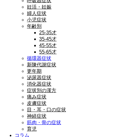
呼吸器症状
妊活・妊娠
婦人症状
小児症状
年齢別
25-35才
35-45才
45-55才
55-65才
循環器症状
新陳代謝症状
更年期
泌尿器症状
消化器症状
症状別の漢方
痛み症状
皮膚症状
目・耳・口の症状
神経症状
筋肉・骨の症状
育児
コラム