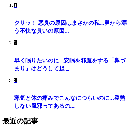
1
クサッ！ 悪臭の原因はまさかの私…鼻から漂
う不快な臭いの原因...
2
早く眠りたいのに…安眠を邪魔をする「鼻づ
まり」はどうして起こ...
3
寒気と体の痛みでこんなにつらいのに…発熱
しない風邪ってあるの...
最近の記事