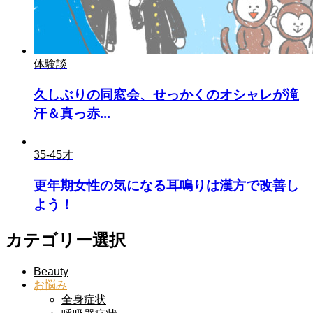
体験談
久しぶりの同窓会、せっかくのオシャレが滝
汗＆真っ赤...
35-45才
更年期女性の気になる耳鳴りは漢方で改善し
よう！
カテゴリー選択
Beauty
お悩み
全身症状