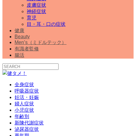
皮膚症状
神経症状
育児
目・耳・口の症状
健康
Beauty
Men’s（ミドルテック）
有識者監修
腸活
全身症状
呼吸器症状
妊活・妊娠
婦人症状
小児症状
年齢別
新陳代謝症状
泌尿器症状
更年期