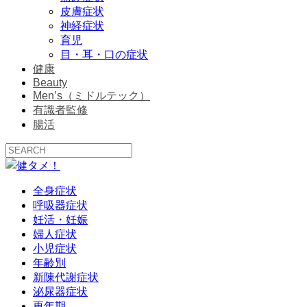
皮膚症状
神経症状
育児
目・耳・口の症状
健康
Beauty
Men’s（ミドルテック）
有識者監修
腸活
全身症状
呼吸器症状
妊活・妊娠
婦人症状
小児症状
年齢別
新陳代謝症状
泌尿器症状
更年期