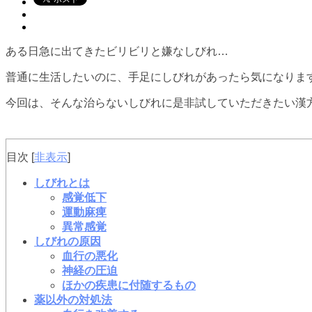
ある日急に出てきたビリビリと嫌なしびれ…
普通に生活したいのに、手足にしびれがあったら気になりま
今回は、そんな治らないしびれに是非試していただきたい漢
目次
[
非表示
]
しびれとは
感覚低下
運動麻痺
異常感覚
しびれの原因
血行の悪化
神経の圧迫
ほかの疾患に付随するもの
薬以外の対処法