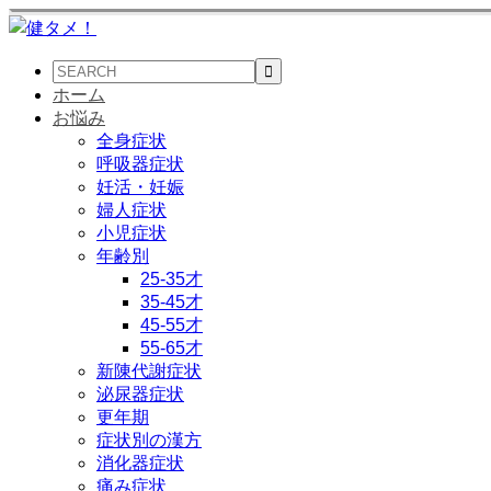
ホーム
お悩み
全身症状
呼吸器症状
妊活・妊娠
婦人症状
小児症状
年齢別
25-35才
35-45才
45-55才
55-65才
新陳代謝症状
泌尿器症状
更年期
症状別の漢方
消化器症状
痛み症状