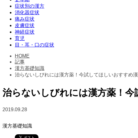
症状別の漢方
消化器症状
痛み症状
皮膚症状
神経症状
育児
目・耳・口の症状
HOME
記事
漢方基礎知識
治らないしびれには漢方薬！今試してほしいおすすめ漢
治らないしびれには漢方薬！今
2019.09.28
漢方基礎知識