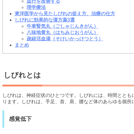
血行を改善する
理学療法
東洋医学から見たしびれの捉え方、治療の仕方
しびれに効果的な漢方薬3選
牛車腎気丸（ごしゃじんきがん）
八味地黄丸（はちみじおうがん）
疎経活血湯（そけいかっけつとう）
まとめ
しびれとは
しびれは、神経症状のひとつです。しびれには、時間ととも
ります。しびれは、手足、首、肩、腰など体のあらゆる個所
感覚低下