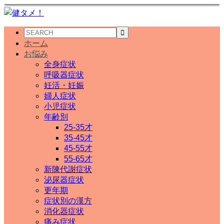
ホーム
お悩み
全身症状
呼吸器症状
妊活・妊娠
婦人症状
小児症状
年齢別
25-35才
35-45才
45-55才
55-65才
新陳代謝症状
泌尿器症状
更年期
症状別の漢方
消化器症状
痛み症状