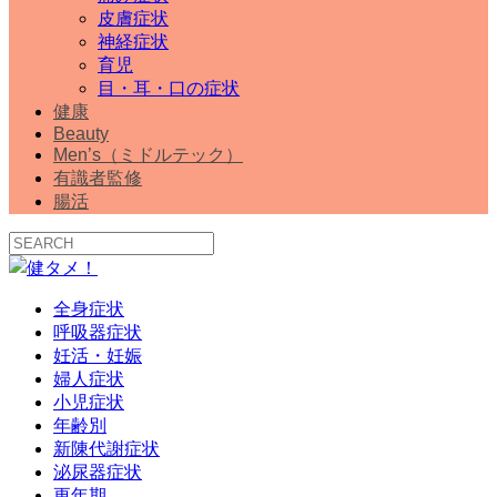
皮膚症状
神経症状
育児
目・耳・口の症状
健康
Beauty
Men’s（ミドルテック）
有識者監修
腸活
全身症状
呼吸器症状
妊活・妊娠
婦人症状
小児症状
年齢別
新陳代謝症状
泌尿器症状
更年期