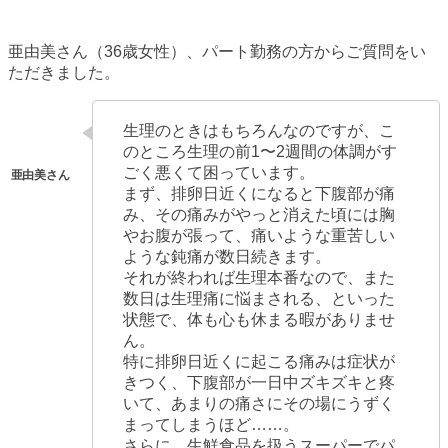
亜由美さん（36歳女性）、パート勤務の方からご質問をい
ただきました。
生理のときはもちろんなのですが、こ
のところ生理の前1〜2週間の体調がす
ごく悪くて困っています。
まず、排卵日近くになると下腹部が痛
み、その痛みがやっと消えた頃には胸
やお腹が張って、痛いような重苦しい
ような鈍痛が数日続きます。
それが終われば生理本番なので、また
数日は生理痛に悩まされる、といった
状態で、体も心も休まる暇がありませ
ん。
特に排卵日近くに起こる痛みは症状が
きつく、下腹部が一日中ズキズキと疼
いて、あまりの痛さにその場にうずく
まってしまうほど……。
さらに、生鮮食品を扱うスーパーでパ