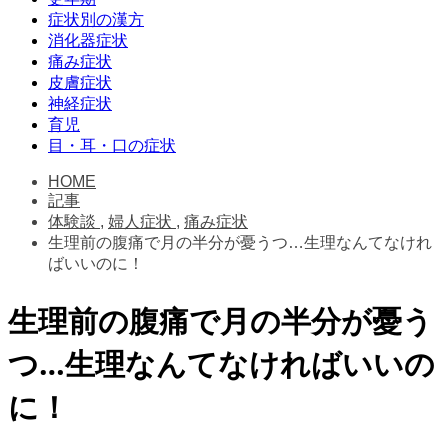
症状別の漢方
消化器症状
痛み症状
皮膚症状
神経症状
育児
目・耳・口の症状
HOME
記事
体験談
,
婦人症状
,
痛み症状
生理前の腹痛で月の半分が憂うつ…生理なんてなけれ
ばいいのに！
生理前の腹痛で月の半分が憂う
つ…生理なんてなければいいの
に！