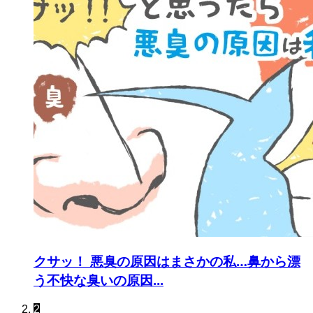
クサッ！ 悪臭の原因はまさかの私…鼻から漂
う不快な臭いの原因...
2