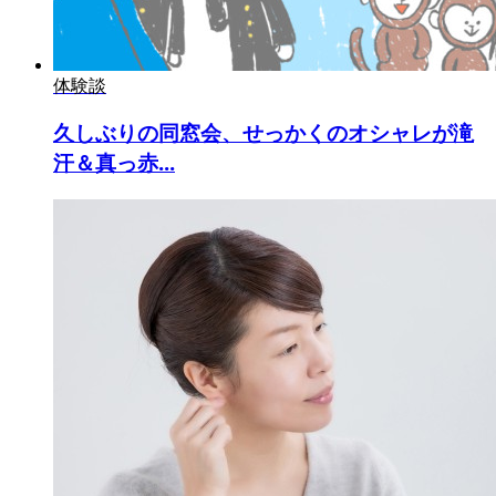
体験談
久しぶりの同窓会、せっかくのオシャレが滝
汗＆真っ赤...