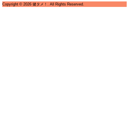
Copyright ©
2026
健タメ！. All Rights Reserved.