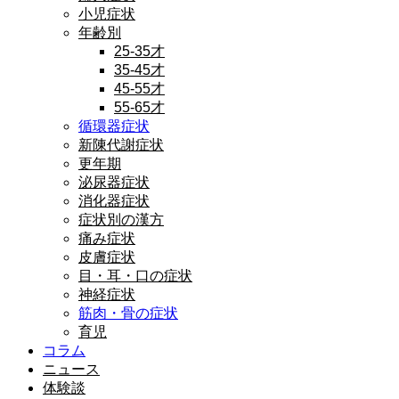
小児症状
年齢別
25-35才
35-45才
45-55才
55-65才
循環器症状
新陳代謝症状
更年期
泌尿器症状
消化器症状
症状別の漢方
痛み症状
皮膚症状
目・耳・口の症状
神経症状
筋肉・骨の症状
育児
コラム
ニュース
体験談