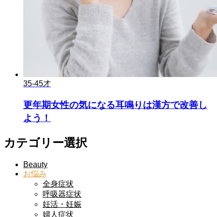
35-45才
更年期女性の気になる耳鳴りは漢方で改善し
よう！
カテゴリー選択
Beauty
お悩み
全身症状
呼吸器症状
妊活・妊娠
婦人症状