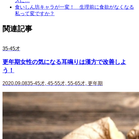
スに…
食いしん坊キャラが一変！ 生理前に食欲がなくなる
私って変ですか？
関連記事
35-45才
更年期女性の気になる耳鳴りは漢方で改善しよ
う！
2020.09.08
35-45才
,
45-55才
,
55-65才
,
更年期