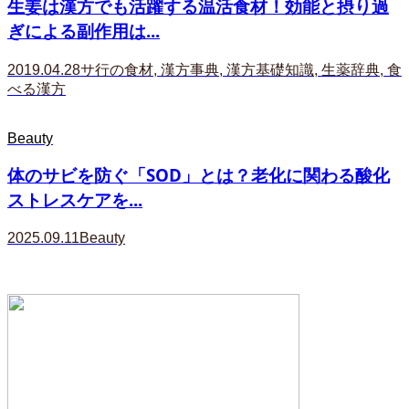
生姜は漢方でも活躍する温活食材！効能と摂り過
ぎによる副作用は...
2019.04.28
サ行の食材
,
漢方事典
,
漢方基礎知識
,
生薬辞典
,
食
べる漢方
Beauty
体のサビを防ぐ「SOD」とは？老化に関わる酸化
ストレスケアを...
2025.09.11
Beauty