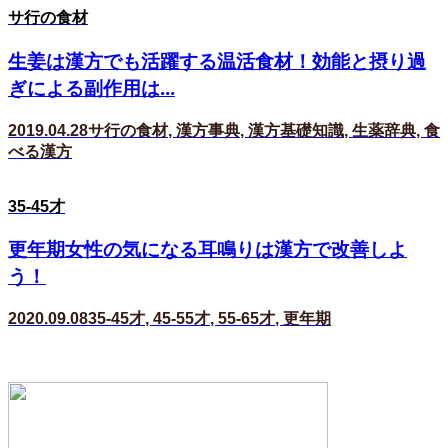
サ行の食材
生姜は漢方でも活躍する温活食材！効能と摂り過
ぎによる副作用は...
2019.04.28
サ行の食材
,
漢方事典
,
漢方基礎知識
,
生薬辞典
,
食
べる漢方
35-45才
更年期女性の気になる耳鳴りは漢方で改善しよ
う！
2020.09.08
35-45才
,
45-55才
,
55-65才
,
更年期