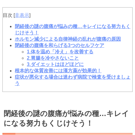
目次
[
非表示
]
閉経後の謎の腹痛が悩みの種…キレイになる努力もく
じけそう！
ホルモン減少による自律神経の乱れが腹痛の原因
閉経後の腹痛を和らげる3つのセルフケア
1.体を温め「冷え」を改善する
2.胃腸を冷やさないこと
3.ダイエットはほどほどに
根本的な体質改善には漢方薬が効果的！
症状が悪化する場合は迷わず病院で検査を受けましょ
う
閉経後の謎の腹痛が悩みの種…キレイ
になる努力もくじけそう！