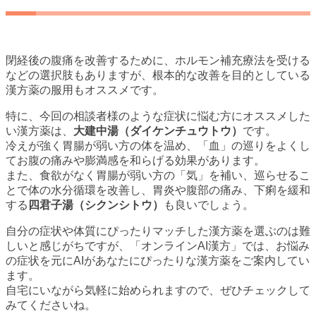
閉経後の腹痛を改善するために、ホルモン補充療法を受ける
などの選択肢もありますが、根本的な改善を目的としている
漢方薬の服用もオススメです。
特に、今回の相談者様のような症状に悩む方にオススメした
い漢方薬は、
大建中湯（ダイケンチュウトウ）
です。
冷えが強く胃腸が弱い方の体を温め、「血」の巡りをよくし
てお腹の痛みや膨満感を和らげる効果があります。
また、食欲がなく胃腸が弱い方の「気」を補い、巡らせるこ
とで体の水分循環を改善し、胃炎や腹部の痛み、下痢を緩和
する
四君子湯（シクンシトウ）
も良いでしょう。
自分の症状や体質にぴったりマッチした漢方薬を選ぶのは難
しいと感じがちですが、「オンラインAI漢方」では、お悩み
の症状を元にAIがあなたにぴったりな漢方薬をご案内してい
ます。
自宅にいながら気軽に始められますので、ぜひチェックして
みてくださいね。