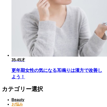
35-45才
更年期女性の気になる耳鳴りは漢方で改善し
よう！
カテゴリー選択
Beauty
お悩み