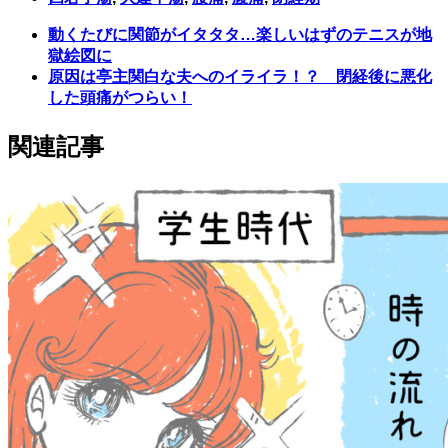
動くたびに関節がイタタタ…楽しいはずのテニスが地
獄絵図に
原因は亭主関白な夫へのイライラ！？ 閉経後に悪化
した頭痛がつらい！
関連記事