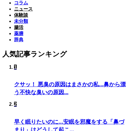
コラム
ニュース
体験談
未分類
腸活
薬膳
辞典
人気記事ランキング
1
クサッ！ 悪臭の原因はまさかの私…鼻から漂
う不快な臭いの原因...
2
早く眠りたいのに…安眠を邪魔をする「鼻づ
まり」はどうして起こ...