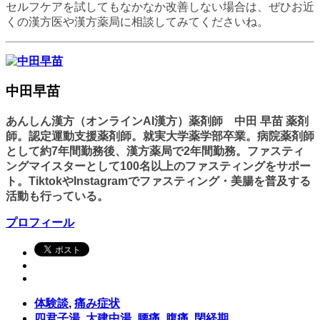
セルフケアを試してもなかなか改善しない場合は、ぜひお近
くの漢方医や漢方薬局に相談してみてくださいね。
中田早苗
あんしん漢方（オンラインAI漢方）薬剤師 中田 早苗 薬剤
師。認定運動支援薬剤師。就実大学薬学部卒業。病院薬剤師
として約7年間勤務後、漢方薬局で2年間勤務。ファスティ
ングマイスターとして100名以上のファスティングをサポー
ト。TiktokやInstagramでファスティング・美腸を普及する
活動も行っている。
プロフィール
体験談
,
痛み症状
四君子湯
,
大建中湯
,
腰痛
,
腹痛
,
閉経期