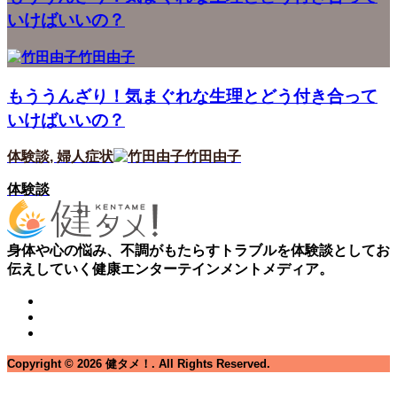
いけばいいの？
竹田由子
もううんざり！気まぐれな生理とどう付き合って
いけばいいの？
体験談
,
婦人症状
竹田由子
体験談
身体や心の悩み、不調がもたらすトラブルを体験談としてお
伝えしていく健康エンターテインメントメディア。
Copyright ©
2026
健タメ！. All Rights Reserved.