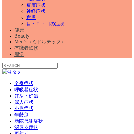
皮膚症状
神経症状
育児
目・耳・口の症状
健康
Beauty
Men’s（ミドルテック）
有識者監修
腸活
全身症状
呼吸器症状
妊活・妊娠
婦人症状
小児症状
年齢別
新陳代謝症状
泌尿器症状
更年期