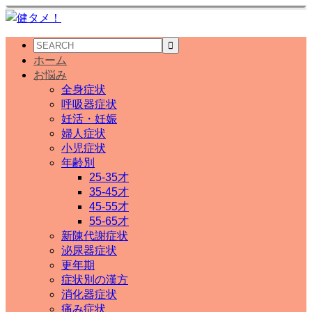
ホーム
お悩み
全身症状
呼吸器症状
妊活・妊娠
婦人症状
小児症状
年齢別
25-35才
35-45才
45-55才
55-65才
新陳代謝症状
泌尿器症状
更年期
症状別の漢方
消化器症状
痛み症状