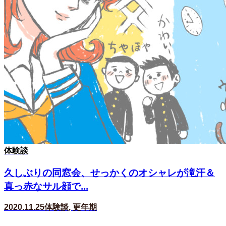
体験談
久しぶりの同窓会、せっかくのオシャレが滝汗＆
真っ赤なサル顔で...
2020.11.25
体験談
,
更年期