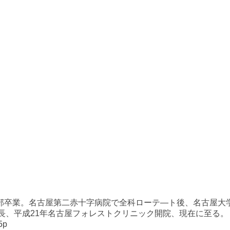
部卒業。名古屋第二赤十字病院で全科ローテ―ト後、名古屋大
長、平成21年名古屋フォレストクリニック開院、現在に至る。
5p