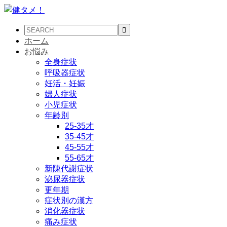
ホーム
お悩み
全身症状
呼吸器症状
妊活・妊娠
婦人症状
小児症状
年齢別
25-35才
35-45才
45-55才
55-65才
新陳代謝症状
泌尿器症状
更年期
症状別の漢方
消化器症状
痛み症状