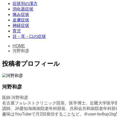
症状別の漢方
消化器症状
痛み症状
皮膚症状
神経症状
育児
目・耳・口の症状
HOME
河野和彦
投稿者プロフィール
河野和彦
医師 河野和彦
名古屋フォレストクリニック院長。医学博士。近畿大学医学
講師、JA愛知海南病院老年科部長、共和会共和病院老年科部
趣味はYouTubeで月2回発信することなど。＠user-bv6up1bg