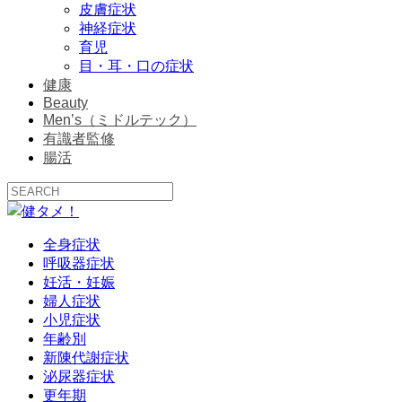
皮膚症状
神経症状
育児
目・耳・口の症状
健康
Beauty
Men’s（ミドルテック）
有識者監修
腸活
全身症状
呼吸器症状
妊活・妊娠
婦人症状
小児症状
年齢別
新陳代謝症状
泌尿器症状
更年期