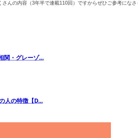
だくさんの内容（3年半で連載110回）ですからぜひご参考にな
関・グレーゾ...
の特徴【D...