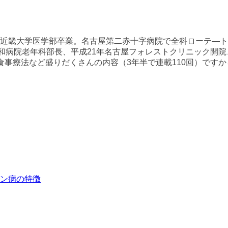
。近畿大学医学部卒業。名古屋第二赤十字病院で全科ローテ―
病院老年科部長、平成21年名古屋フォレストクリニック開院、現
人の発達障害、食事療法など盛りだくさんの内容（3年半で連載110回
ン病の特徴