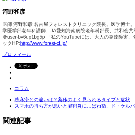
河野和彦
医師 河野和彦 名古屋フォレストクリニック院長。医学博士
学医学部老年科講師、JA愛知海南病院老年科部長、共和会共和
＠user-bv6up1bg5p 「私のYouTubeには、大
ックHP:
http://www.forest-cl.jp/
プロフィール
コラム
蕁麻疹との違いは？薬疹のよく見られるタイプと症状
スマホの持ち方が悪いと腱鞘炎に…ばね指、ド・ケルバ
関連記事