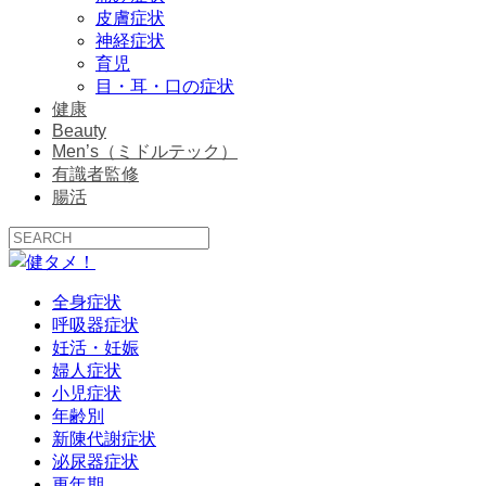
皮膚症状
神経症状
育児
目・耳・口の症状
健康
Beauty
Men’s（ミドルテック）
有識者監修
腸活
全身症状
呼吸器症状
妊活・妊娠
婦人症状
小児症状
年齢別
新陳代謝症状
泌尿器症状
更年期