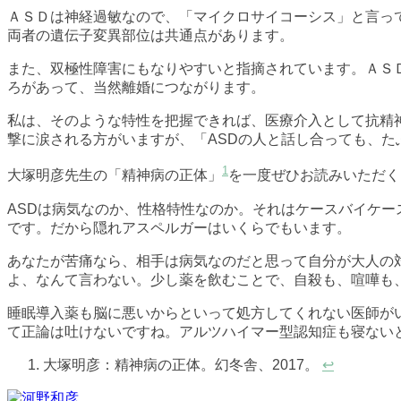
ＡＳＤは神経過敏なので、「マイクロサイコーシス」と言っ
両者の遺伝子変異部位は共通点があります。
また、双極性障害にもなりやすいと指摘されています。ＡＳ
ろがあって、当然離婚につながります。
私は、そのような特性を把握できれば、医療介入として抗精
撃に涙される方がいますが、「ASDの人と話し合っても、
1
大塚明彦先生の「精神病の正体」
を一度ぜひお読みいただく
ASDは病気なのか、性格特性なのか。それはケースバイケ
です。だから隠れアスペルガーはいくらでもいます。
あなたが苦痛なら、相手は病気なのだと思って自分が大人の
よ、なんて言わない。少し薬を飲むことで、自殺も、喧嘩も
睡眠導入薬も脳に悪いからといって処方してくれない医師が
て正論は吐けないですね。アルツハイマー型認知症も寝ない
大塚明彦：精神病の正体。幻冬舎、2017。
↩︎