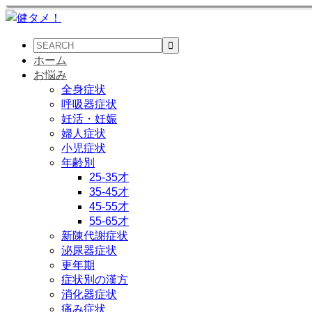
ホーム
お悩み
全身症状
呼吸器症状
妊活・妊娠
婦人症状
小児症状
年齢別
25-35才
35-45才
45-55才
55-65才
新陳代謝症状
泌尿器症状
更年期
症状別の漢方
消化器症状
痛み症状