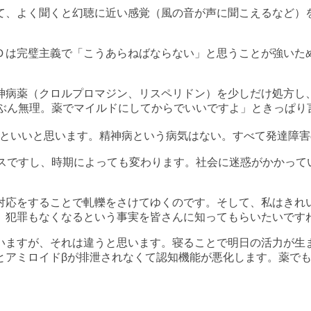
て、よく聞くと幻聴に近い感覚（風の音が声に聞こえるなど）
Ｄは完璧主義で「こうあらねばならない」と思うことが強いた
神病薬（クロルプロマジン、リスペリドン）を少しだけ処方し
たぶん無理。薬でマイルドにしてからでいいですよ」ときっぱり
といいと思います。精神病という病気はない。すべて発達障害
ースですし、時期によっても変わります。社会に迷惑がかかって
対応をすることで軋轢をさけてゆくのです。そして、私はきれ
、犯罪もなくなるという事実を皆さんに知ってもらいたいです
いますが、それは違うと思います。寝ることで明日の活力が生
とアミロイドβが排泄されなくて認知機能が悪化します。薬で