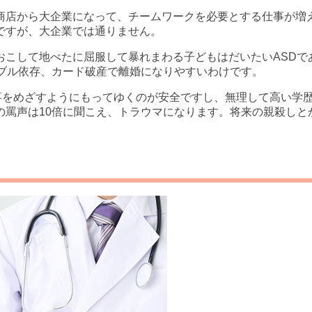
商店から大企業になって、チームワークを必要とする仕事が増え
ですが、大企業では通りません。
おこして地べたに屈服して暴れまわる子どもはだいたいASDで
ンブル依存、カード破産で離婚になりやすいわけです。
仕事をめざすようにもってゆくのが安全ですし、無理して高い学
の罵声は10倍に聞こえ、トラウマになります。将来の親殺しと