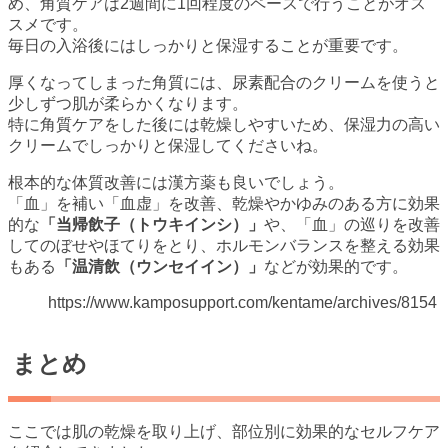
め、角質ケアは2週間に1回程度のペースで行うことがオス
スメです。
毎日の入浴後にはしっかりと保湿することが重要です。
厚くなってしまった角質には、尿素配合のクリームを使うと
少しずつ肌が柔らかくなります。
特に角質ケアをした後には乾燥しやすいため、保湿力の高い
クリームでしっかりと保湿してくださいね。
根本的な体質改善には漢方薬も良いでしょう。
「血」を補い「血虚」を改善、乾燥やかゆみのある方に効果
的な
「当帰飲子（トウキインシ）」
や、「血」の巡りを改善
してのぼせやほてりをとり、ホルモンバランスを整える効果
もある
「温清飲（ウンセイイン）」
などが効果的です。
https://www.kamposupport.com/kentame/archives/8154
まとめ
ここでは肌の乾燥を取り上げ、部位別に効果的なセルフケア