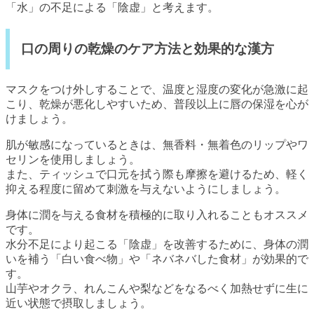
「水」の不足による「陰虚」と考えます。
口の周りの乾燥のケア方法と効果的な漢方
マスクをつけ外しすることで、温度と湿度の変化が急激に起
こり、乾燥が悪化しやすいため、普段以上に唇の保湿を心が
けましょう。
肌が敏感になっているときは、無香料・無着色のリップやワ
セリンを使用しましょう。
また、ティッシュで口元を拭う際も摩擦を避けるため、軽く
抑える程度に留めて刺激を与えないようにしましょう。
身体に潤を与える食材を積極的に取り入れることもオススメ
です。
水分不足により起こる「陰虚」を改善するために、身体の潤
いを補う「白い食べ物」や「ネバネバした食材」が効果的で
す。
山芋やオクラ、れんこんや梨などをなるべく加熱せずに生に
近い状態で摂取しましょう。