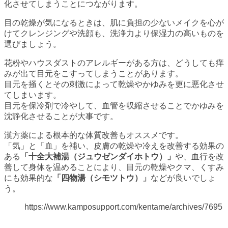
化させてしまうことにつながります。
目の乾燥が気になるときは、肌に負担の少ないメイクを心が
けてクレンジングや洗顔も、洗浄力より保湿力の高いものを
選びましょう。
花粉やハウスダストのアレルギーがある方は、どうしても痒
みが出て目元をこすってしまうことがあります。
目元を掻くとその刺激によって乾燥やかゆみを更に悪化させ
てしまいます。
目元を保冷剤で冷やして、血管を収縮させることでかゆみを
沈静化させることが大事です。
漢方薬による根本的な体質改善もオススメです。
「気」と「血」を補い、皮膚の乾燥や冷えを改善する効果の
ある
「十全大補湯（ジュウゼンダイホトウ）」
や、血行を改
善して身体を温めることにより、目元の乾燥やクマ、くすみ
にも効果的な
「四物湯（シモツトウ）」
などが良いでしょ
う。
https://www.kamposupport.com/kentame/archives/7695