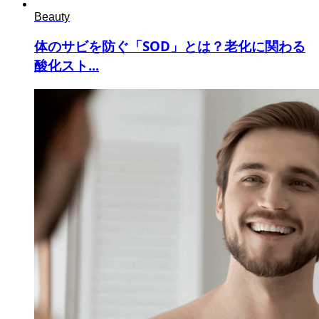
Beauty
体のサビを防ぐ「SOD」とは？老化に関わる
酸化スト...