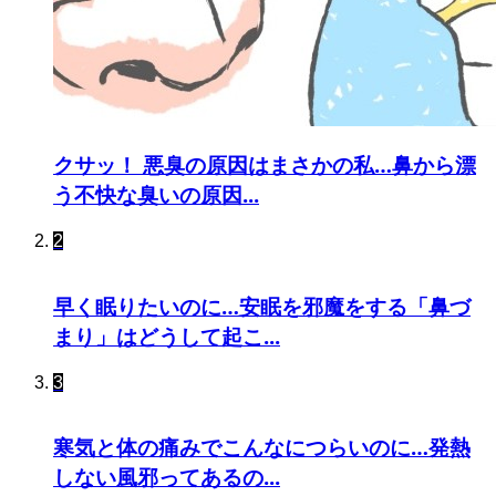
クサッ！ 悪臭の原因はまさかの私…鼻から漂
う不快な臭いの原因...
2
早く眠りたいのに…安眠を邪魔をする「鼻づ
まり」はどうして起こ...
3
寒気と体の痛みでこんなにつらいのに…発熱
しない風邪ってあるの...