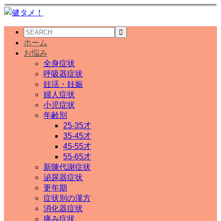
ホーム
お悩み
全身症状
呼吸器症状
妊活・妊娠
婦人症状
小児症状
年齢別
25-35才
35-45才
45-55才
55-65才
新陳代謝症状
泌尿器症状
更年期
症状別の漢方
消化器症状
痛み症状