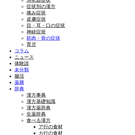
消化器症状
症状別の漢方
痛み症状
皮膚症状
目・耳・口の症状
神経症状
筋肉・骨の症状
育児
コラム
ニュース
体験談
未分類
腸活
薬膳
辞典
漢方事典
漢方基礎知識
漢方薬辞典
生薬辞典
食べる漢方
ア行の食材
カ行の食材