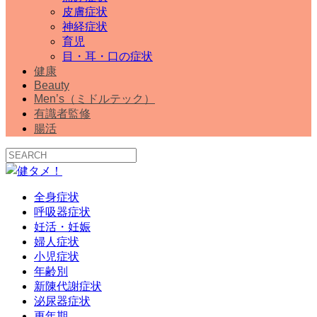
皮膚症状
神経症状
育児
目・耳・口の症状
健康
Beauty
Men’s（ミドルテック）
有識者監修
腸活
全身症状
呼吸器症状
妊活・妊娠
婦人症状
小児症状
年齢別
新陳代謝症状
泌尿器症状
更年期