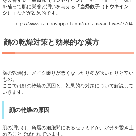
を改善する
「温清飲（ウンセイイン）」
や、「血」と「気」
を補って肌に栄養と潤いを与える
「当帰飲子（トウキイン
シ）」
などが効果的です。
https://www.kamposupport.com/kentame/archives/7704
顔の乾燥対策と効果的な漢方
顔の乾燥は、メイク乗りが悪くなったり粉が吹いたりと辛い
もの。
ここでは顔の乾燥の原因と、効果的な対策について解説して
いきます。
顔の乾燥の原因
肌の潤いは、角層の細胞間にあるセラミドが、水分を繋ぎ止
めることで保たれています。