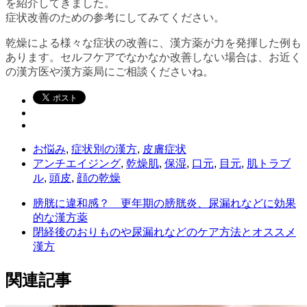
を紹介してきました。
症状改善のための参考にしてみてください。
乾燥による様々な症状の改善に、漢方薬が力を発揮した例も
あります。セルフケアでなかなか改善しない場合は、お近く
の漢方医や漢方薬局にご相談くださいね。
お悩み
,
症状別の漢方
,
皮膚症状
アンチエイジング
,
乾燥肌
,
保湿
,
口元
,
目元
,
肌トラブ
ル
,
頭皮
,
顔の乾燥
膀胱に違和感？ 更年期の膀胱炎、尿漏れなどに効果
的な漢方薬
閉経後のおりものや尿漏れなどのケア方法とオススメ
漢方
関連記事