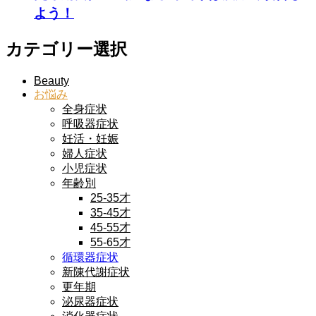
よう！
カテゴリー選択
Beauty
お悩み
全身症状
呼吸器症状
妊活・妊娠
婦人症状
小児症状
年齢別
25-35才
35-45才
45-55才
55-65才
循環器症状
新陳代謝症状
更年期
泌尿器症状