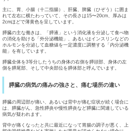
主に、胃、小腸（十二指腸）、肝臓、脾臓（ひぞう）に囲ま
れて左右に横たわっていて、その長さは15〜20cm、厚みは
2cmほどで薄黄色を呈しています。
膵臓の主な働きは、「膵液」という消化液を分泌して食べ物
の消化を助ける「外分泌機能」、あるいはインスリンなどの
ホルモンを分泌して血糖値を一定濃度に調整する「内分泌機
能」を有しています。
膵臓全体を3等分したうちの身体の右側を膵頭部、身体の左
側を膵尾部、そして中央部位を膵体部と呼んでいます。
膵臓の病気の痛みの強さと、痛む場所の違い
膵臓の周辺部が痛い、あるいは背中が痛む症状が続く場合に
は、膵臓がん、急性膵炎や慢性膵炎など膵臓に関連している
病気が疑われます。
背中が痛くなったと共に最近になって胃腸の調子が悪く、上