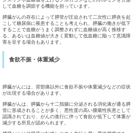
して血糖を調節する機能を担っています。
膵臓がんの存在によって膵管が圧迫されて二次性に膵炎を起
こして糖尿病に罹患することも考えられ、膵臓の働きが低下
することで血糖がうまく調整されずに血糖値が高く推移す
る、あるいは血糖値が大きく変動して低血糖に陥って意識障
害を呈する場合もあります。
食欲不振・体重減少
膵臓がんには、背部痛以外に食欲不振や体重減少などの症状
が出現する場合があります。
膵臓がんは、膵臓から十二指腸に分泌される消化液が通る膵
管に形成されることが多く、悪性度の高い腫瘍性疾患として
認識されており、がんの進行に伴って食欲が低下して体重が
減少する所見が認められます。