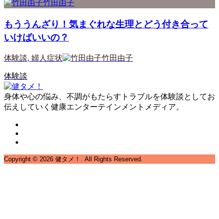
竹田由子
もううんざり！気まぐれな生理とどう付き合って
いけばいいの？
体験談
,
婦人症状
竹田由子
体験談
身体や心の悩み、不調がもたらすトラブルを体験談としてお
伝えしていく健康エンターテインメントメディア。
Copyright ©
2026
健タメ！. All Rights Reserved.