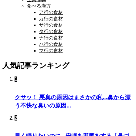
食べる漢方
ア行の食材
カ行の食材
サ行の食材
タ行の食材
ナ行の食材
ハ行の食材
マ行の食材
人気記事ランキング
1
クサッ！ 悪臭の原因はまさかの私…鼻から漂
う不快な臭いの原因...
2
早く眠りたいのに…安眠を邪魔をする「鼻づ