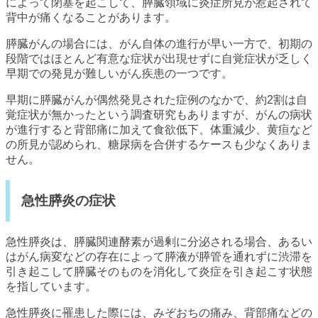
によって閉塞を起こして、膵臓領域に炎症所見が惹起されて
背中が痛くなることがあります。
膵臓がんの場合には、がん自体の進行が早い一方で、初期の
段階ではほとんど有意な症状が出現せずに自覚症状が乏しく
早期での発見が難しいがん疾患の一つです。
早期に膵臓がんが偶然発見された症例のなかで、約2割は自
覚症状が無かったという調査研究もありますが、がんの病状
が進行すると背部痛に加えて食欲低下、体重減少、黄疸など
の所見が認められ、糖尿病を合併するケースも少なくありま
せん。
急性膵炎の症状
急性膵炎は、膵臓関連酵素が過剰に分泌される場合、あるい
はがん病変などの存在によって膵液が膵管を通れずに渋滞を
引き起こして膵臓そのものを消化して炎症を引き起こす状態
を指しています。
急性膵炎に罹患した際には、みぞおちの痛み、背部痛などの