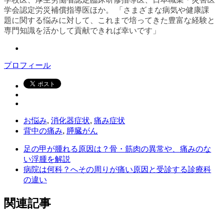
学会認定労災補償指導医ほか。 「さまざまな病気や健康課
題に関する悩みに対して、これまで培ってきた豊富な経験と
専門知識を活かして貢献できれば幸いです」
プロフィール
お悩み
,
消化器症状
,
痛み症状
背中の痛み
,
膵臓がん
足の甲が腫れる原因は？骨・筋肉の異常や、痛みのな
い浮腫を解説
病院は何科？へその周りが痛い原因と受診する診療科
の違い
関連記事