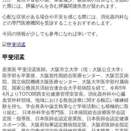
た際には、膵臓がんを含む膵臓関連疾患が疑われます。
心配な症状がある場合や不安を感じる際には、消化器内科な
どの専門医療機関を受診することをおすすめします。
今回の情報が少しでも参考になれば幸いです。
甲斐沼孟
産業医 甲斐沼孟医師。大阪市立大学（現：大阪公立大学）
医学部を卒業後、大阪急性期総合医療センター、大阪労災病
院、国立病院機構大阪医療センター、大阪大学医学部付属病
院、国家公務員共済組合連合会大手前病院を経て、令和5年
4月よりTOTO関西支社健康管理室室長。消化器外科や心臓
血管外科領域、地域における救急診療に関する幅広い修練経
験を持ち、学会発表や論文執筆など学術活動にも積極的に取
り組む。 日本外科学会専門医、日本病院総合診療医学会認
定医・指導医、日本医師会認定産業医、日本医師会認定健康
スポーツ医、大阪府知事認定難病指定医、大阪府医師会指定
学校医、厚生労働省認定臨床研修指導医、日本職業・災害医