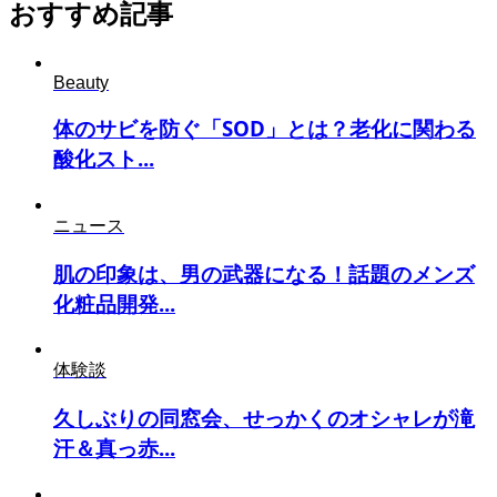
おすすめ記事
Beauty
体のサビを防ぐ「SOD」とは？老化に関わる
酸化スト...
ニュース
肌の印象は、男の武器になる！話題のメンズ
化粧品開発...
体験談
久しぶりの同窓会、せっかくのオシャレが滝
汗＆真っ赤...