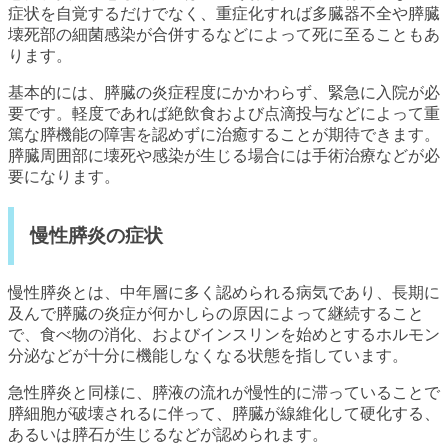
症状を自覚するだけでなく、重症化すれば多臓器不全や膵臓
壊死部の細菌感染が合併するなどによって死に至ることもあ
ります。
基本的には、膵臓の炎症程度にかかわらず、緊急に入院が必
要です。軽度であれば絶飲食および点滴投与などによって重
篤な膵機能の障害を認めずに治癒することが期待できます。
膵臓周囲部に壊死や感染が生じる場合には手術治療などが必
要になります。
慢性膵炎の症状
慢性膵炎とは、中年層に多く認められる病気であり、長期に
及んで膵臓の炎症が何かしらの原因によって継続すること
で、食べ物の消化、およびインスリンを始めとするホルモン
分泌などが十分に機能しなくなる状態を指しています。
急性膵炎と同様に、膵液の流れが慢性的に滞っていることで
膵細胞が破壊されるに伴って、膵臓が線維化して硬化する、
あるいは膵石が生じるなどが認められます。