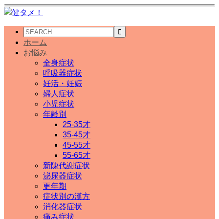
ホーム
お悩み
全身症状
呼吸器症状
妊活・妊娠
婦人症状
小児症状
年齢別
25-35才
35-45才
45-55才
55-65才
新陳代謝症状
泌尿器症状
更年期
症状別の漢方
消化器症状
痛み症状