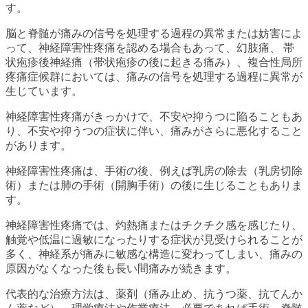
す。
脳と脊髄が痛みの信号を処理する過程の異常または妨害によ
って、神経障害性疼痛を認める場合もあって、幻肢痛、 帯
状疱疹後神経痛（帯状疱疹の後に起きる痛み）、複合性局所
疼痛症候群においては、痛みの信号を処理する過程に異常が
生じています。
神経障害性疼痛がきっかけで、不安や抑うつに陥ることもあ
り、不安や抑うつの症状に伴い、痛みがさらに悪化すること
があります。
神経障害性疼痛は、手術の後、例えば乳房の除去（乳房切除
術）または肺の手術（開胸手術）の後に生じることもありま
す。
神経障害性疼痛では、灼熱痛またはチクチク感を感じたり、
触覚や低温に過敏になったりする症状が見受けられることが
多く、神経系が痛みに敏感な構造に変わってしまい、痛みの
原因がなくなった後も長い間痛みが続きます。
代表的な治療方法は、薬剤（痛み止め、抗うつ薬、抗てんか