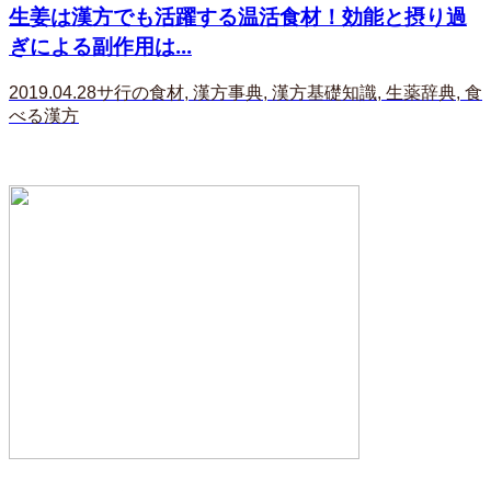
生姜は漢方でも活躍する温活食材！効能と摂り過
ぎによる副作用は...
2019.04.28
サ行の食材
,
漢方事典
,
漢方基礎知識
,
生薬辞典
,
食
べる漢方