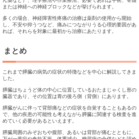
ん薬など）、理学療法や作業療法、必要であれば手術、脊髄
または神経への神経ブロックなどが挙げられます。
多くの場合、神経障害性疼痛の治療は薬剤の使用から開始
し、不安や抑うつなど、痛みにつながりうる心理的要因があ
れば、それらを対象に最初から治療にあたります。
まとめ
これまで膵臓の病気の症状の特徴などを中心に解説してきま
した。
膵臓はちょうど体の中心に位置しているおたまじゃくし形の
臓器であり、その位置は胃の後ろ側（背側）にあります。
膵臓がんに伴って背部痛などの症状を自覚することもあるの
で、他の疾患の可能性も考えながら膵臓に関連する検査を進
めていく必要があるといえます。
膵臓周囲のみぞおちや腹部、あるいは背部が痛むとともに、
万が一黄疸や食欲不振、体重減少、糖尿病の合併などを認め