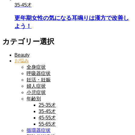
35-45才
更年期女性の気になる耳鳴りは漢方で改善し
よう！
カテゴリー選択
Beauty
お悩み
全身症状
呼吸器症状
妊活・妊娠
婦人症状
小児症状
年齢別
25-35才
35-45才
45-55才
55-65才
循環器症状