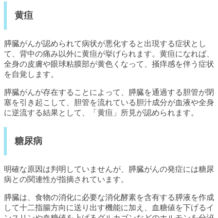
黄疸
膵臓がんが認められて病状が悪化すると出現する症状とし
て、背中の痛み以外に黄疸が挙げられます。黄疸になれば、
全身の皮膚や眼球粘膜部が黄色くなって、掻痒感を伴う症状
を自覚します。
膵臓がんが存在することによって、膵臓を通過する胆管が閉
塞を引き起こして、胆管を流れている胆汁成分が血液や全身
に逆流する結果として、「黄疸」所見が認められます。
糖尿病
明確な原因は判明していませんが、膵臓がんの発症には糖尿
病との関連性が指摘されています。
膵臓は、食物の消化に必要な消化酵素を含有する膵液を作成
して十二指腸方向に送り出す機能に加え、血糖値を下げるイ
ンスリンや血糖値を上げるグルカゴンなどのホルモンを分泌