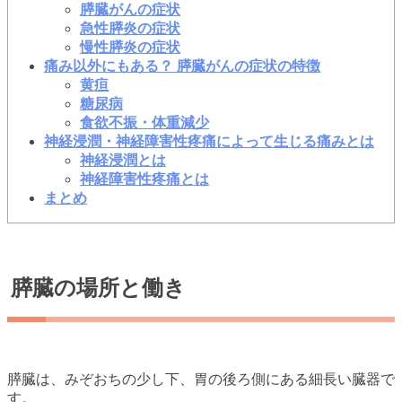
膵臓がんの症状
急性膵炎の症状
慢性膵炎の症状
痛み以外にもある？ 膵臓がんの症状の特徴
黄疸
糖尿病
食欲不振・体重減少
神経浸潤・神経障害性疼痛によって生じる痛みとは
神経浸潤とは
神経障害性疼痛とは
まとめ
膵臓の場所と働き
膵臓は、みぞおちの少し下、胃の後ろ側にある細長い臓器で
す。