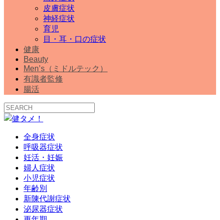
皮膚症状
神経症状
育児
目・耳・口の症状
健康
Beauty
Men’s（ミドルテック）
有識者監修
腸活
全身症状
呼吸器症状
妊活・妊娠
婦人症状
小児症状
年齢別
新陳代謝症状
泌尿器症状
更年期