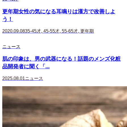
更年期女性の気になる耳鳴りは漢方で改善しよ
う！
2020.09.08
35-45才
,
45-55才
,
55-65才
,
更年期
ニュース
肌の印象は、男の武器になる！話題のメンズ化粧
品開発者に聞く「...
2025.08.01
ニュース