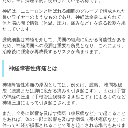
ために主に病理学的に使用されている名称です。
神経は、ニューロンと呼ばれる細胞のグループで構成された
長いワイヤーのようなものであり、神経は全身に見られて、
体と脳の間で情報（体温、圧力、痛みなど）を送る役割を果
たしています。
腫瘍細胞は神経を介して、周囲の組織に広がる可能性がある
ため、神経周囲への浸潤は重要な所見となり、これにより、
治療後に腫瘍が再成長するリスクが高まります。
神経障害性疼痛とは
神経障害性疼痛の原因としては、例えば、腫瘍、 椎間板破
裂（腰痛または脚に広がる痛みを引き起こす）、または手首
の神経の圧迫（手根管症候群を引き起こす）によるものなど
神経圧迫によって引き起こされます。
また、全身に影響を及ぼす病気（糖尿病など）で起こること
もあれば、体の一部に影響を及ぼす病気（帯状疱疹など）に
伴って神経が損傷されることで引き起こされる場合もありま