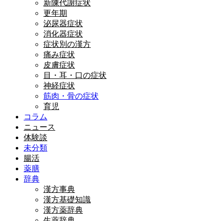
新陳代謝症状
更年期
泌尿器症状
消化器症状
症状別の漢方
痛み症状
皮膚症状
目・耳・口の症状
神経症状
筋肉・骨の症状
育児
コラム
ニュース
体験談
未分類
腸活
薬膳
辞典
漢方事典
漢方基礎知識
漢方薬辞典
生薬辞典