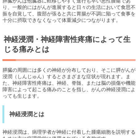
膵臓がんは他臓器に転移しやすく進行も早い悪性腫瘍であ
り、一般的にはがんが進展すると日々の生活において食思不
振を自覚して、腹部が張ると共に胃腸が不調に陥って食事を
十分に摂取できなくなって体重減少につながります。
神経浸潤・神経障害性疼痛によって生
じる痛みとは
膵臓の周囲には多くの神経が分布しており、そこに膵がんが
浸潤（しんじゅん）するとさまざまな症状が現れます。ま
た、神経障害性疼痛は、神経、脊髄、または脳の損傷や機能
障害によって起こる痛みのことを指し、がんの神経浸潤によ
っても生じます。
神経浸潤とは
神経浸潤は、病理学者が神経に付着した腫瘍細胞を説明する