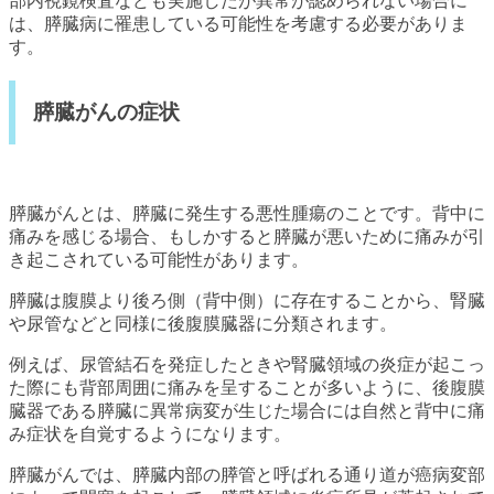
部内視鏡検査なども実施したが異常が認められない場合に
は、膵臓病に罹患している可能性を考慮する必要がありま
す。
膵臓がんの症状
膵臓がんとは、膵臓に発生する悪性腫瘍のことです。背中に
痛みを感じる場合、もしかすると膵臓が悪いために痛みが引
き起こされている可能性があります。
膵臓は腹膜より後ろ側（背中側）に存在することから、腎臓
や尿管などと同様に後腹膜臓器に分類されます。
例えば、尿管結石を発症したときや腎臓領域の炎症が起こっ
た際にも背部周囲に痛みを呈することが多いように、後腹膜
臓器である膵臓に異常病変が生じた場合には自然と背中に痛
み症状を自覚するようになります。
膵臓がんでは、膵臓内部の膵管と呼ばれる通り道が癌病変部