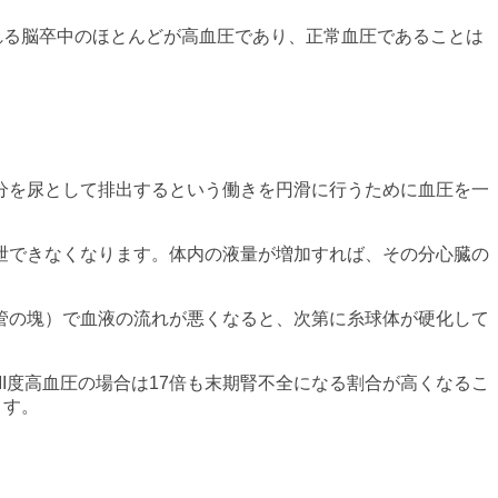
される脳卒中のほとんどが高血圧であり、正常血圧であることは
分を尿として排出するという働きを円滑に行うために血圧を一
泄できなくなります。体内の液量が増加すれば、その分心臓の
管の塊）で血液の流れが悪くなると、次第に糸球体が硬化して
上とIII度高血圧の場合は17倍も末期腎不全になる割合が高くなるこ
ます。