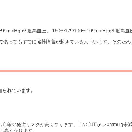
9mmHg がI度高血圧、 160〜179/100〜109mmHgがII度高
圧であってもすでに臓器障害が起きている人もいます。そのため
知られています。
血等の発症リスクが高くなります。上の血圧が120mmHg未満
倍も高くなります。