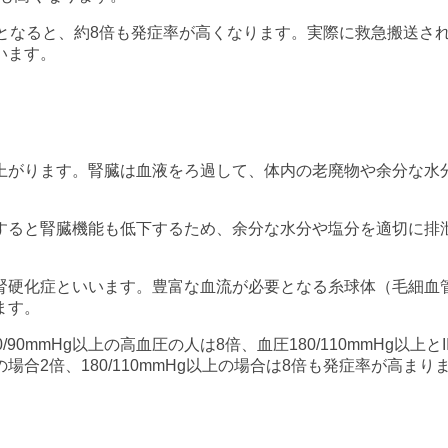
高血圧となると、約8倍も発症率が高くなります。実際に救急搬送
います。
上がります。腎臓は血液をろ過して、体内の老廃物や余分な水
すると腎臓機能も低下するため、余分な水分や塩分を適切に排
。
腎硬化症といいます。豊富な血流が必要となる糸球体（毛細血
ます。
0/90mmHg以上の高血圧の人は8倍、血圧180/110mmHg以
の場合2倍、180/110mmHg以上の場合は8倍も発症率が高まり