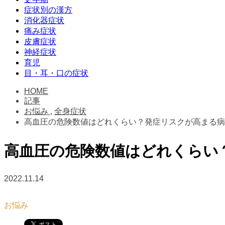
症状別の漢方
消化器症状
痛み症状
皮膚症状
神経症状
育児
目・耳・口の症状
HOME
記事
お悩み
,
全身症状
高血圧の危険数値はどれくらい？発症リスクが高まる病
高血圧の危険数値はどれくらい
2022.11.14
お悩み