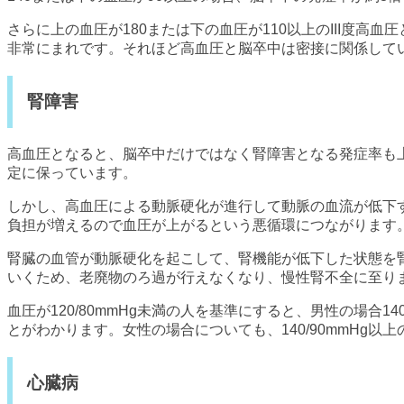
さらに上の血圧が180または下の血圧が110以上のIII度
非常にまれです。それほど高血圧と脳卒中は密接に関係して
腎障害
高血圧となると、脳卒中だけではなく腎障害となる発症率も
定に保っています。
しかし、高血圧による動脈硬化が進行して動脈の血流が低下
負担が増えるので血圧が上がるという悪循環につながります
腎臓の血管が動脈硬化を起こして、腎機能が低下した状態を
いくため、老廃物のろ過が行えなくなり、慢性腎不全に至り
血圧が120/80mmHg未満の人を基準にすると、男性の場合14
とがわかります。女性の場合についても、140/90mmHg以上
心臓病