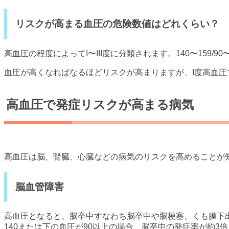
リスクが高まる血圧の危険数値はどれくらい？
高血圧の程度によってI〜III度に分類されます。140〜159/90〜9
血圧が高くなればなるほどリスクが高まりますが、I度高血
高血圧で発症リスクが高まる病気
高血圧は脳、腎臓、心臓などの病気のリスクを高めることが
脳血管障害
高血圧となると、脳卒中すなわち脳卒中や脳梗塞、くも膜下出
140または下の血圧が90以上の場合、脳卒中の発症率が約3