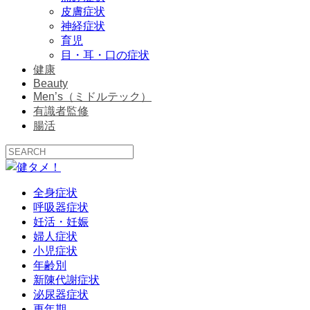
皮膚症状
神経症状
育児
目・耳・口の症状
健康
Beauty
Men’s（ミドルテック）
有識者監修
腸活
全身症状
呼吸器症状
妊活・妊娠
婦人症状
小児症状
年齢別
新陳代謝症状
泌尿器症状
更年期