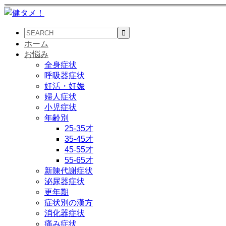
ホーム
お悩み
全身症状
呼吸器症状
妊活・妊娠
婦人症状
小児症状
年齢別
25-35才
35-45才
45-55才
55-65才
新陳代謝症状
泌尿器症状
更年期
症状別の漢方
消化器症状
痛み症状