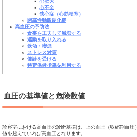
心肥大
心不全
狭心症（心筋梗塞）
閉塞性動脈硬化症
高血圧の予防法
食事を工夫して減塩する
運動を取り入れる
飲酒・喫煙
ストレス対策
健診を受ける
特定保健指導を利用する
血圧の基準値と危険数値
診察室における高血圧の診断基準は、上の血圧（収縮期血圧）
値を超えていれば高血圧となります。