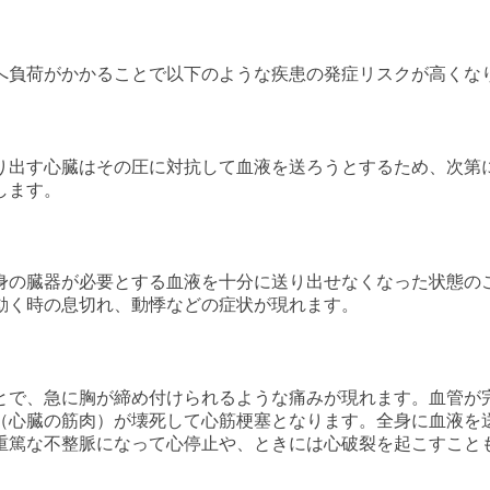
へ負荷がかかることで以下のような疾患の発症リスクが高くな
り出す心臓はその圧に対抗して血液を送ろうとするため、次第
します。
身の臓器が必要とする血液を十分に送り出せなくなった状態の
動く時の息切れ、動悸などの症状が現れます。
とで、急に胸が締め付けられるような痛みが現れます。血管が
（心臓の筋肉）が壊死して心筋梗塞となります。全身に血液を
重篤な不整脈になって心停止や、ときには心破裂を起こすこと