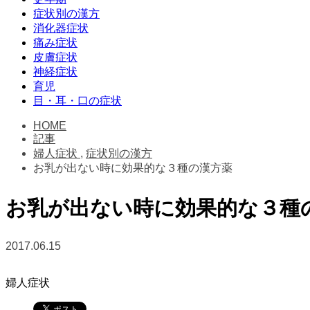
症状別の漢方
消化器症状
痛み症状
皮膚症状
神経症状
育児
目・耳・口の症状
HOME
記事
婦人症状
,
症状別の漢方
お乳が出ない時に効果的な３種の漢方薬
お乳が出ない時に効果的な３種
2017.06.15
婦人症状