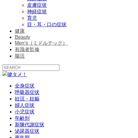
皮膚症状
神経症状
育児
目・耳・口の症状
健康
Beauty
Men’s（ミドルテック）
有識者監修
腸活
全身症状
呼吸器症状
妊活・妊娠
婦人症状
小児症状
年齢別
新陳代謝症状
泌尿器症状
更年期