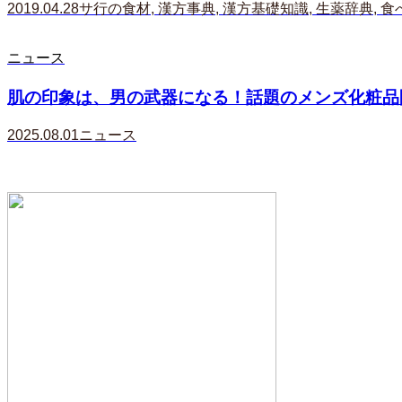
2019.04.28
サ行の食材
,
漢方事典
,
漢方基礎知識
,
生薬辞典
,
食
ニュース
肌の印象は、男の武器になる！話題のメンズ化粧品開
2025.08.01
ニュース