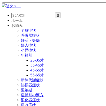
ホーム
お悩み
全身症状
呼吸器症状
妊活・妊娠
婦人症状
小児症状
年齢別
25-35才
35-45才
45-55才
55-65才
新陳代謝症状
泌尿器症状
更年期
症状別の漢方
消化器症状
痛み症状