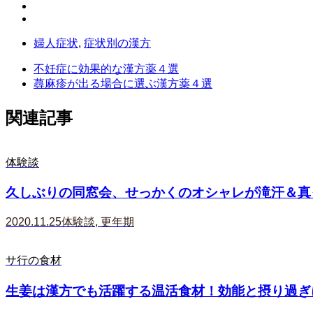
婦人症状
,
症状別の漢方
不妊症に効果的な漢方薬４選
蕁麻疹が出る場合に選ぶ漢方薬４選
関連記事
体験談
久しぶりの同窓会、せっかくのオシャレが滝汗＆真っ
2020.11.25
体験談
,
更年期
サ行の食材
生姜は漢方でも活躍する温活食材！効能と摂り過ぎに