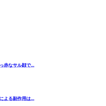
赤なサル顔で...
よる副作用は...