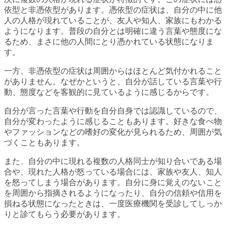
依型と非憑依型があります。憑依型の症状は、自分の中に他
人の人格が現れていることが、友人や知人、家族にもわかる
ようになります。普段の自分とは明確に違う言葉や態度にな
るため、まさに他の人間にとり憑かれている状態になりま
す。
一方、非憑依型の症状は周囲からはほとんど気付かれること
がありません。なぜかというと、自分が話している言葉や行
動、態度などを客観的に見ているように感じるからです。
自分が言った言葉や行動を自分自身では認識しているので、
自分が変わったように感じることもあります。好きな食べ物
やファッションなどの嗜好の変化が見られるため、周囲が気
づくこともあります。
また、自分の中に現れる複数の人格同士が知り合いである場
合や、現れた人格が怒っている場合には、家族や友人、知人
を怒ってしまう場合があります。自分に身に覚えのないこと
を周囲から指摘されるようになったり、自分の信頼や信用を
損ねる状態になったときは、一度医療機関を受診してしっか
りと診てもらう必要があります。