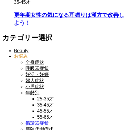
35-45才
更年期女性の気になる耳鳴りは漢方で改善し
よう！
カテゴリー選択
Beauty
お悩み
全身症状
呼吸器症状
妊活・妊娠
婦人症状
小児症状
年齢別
25-35才
35-45才
45-55才
55-65才
循環器症状
新陳代謝症状