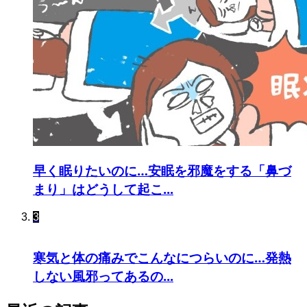
早く眠りたいのに…安眠を邪魔をする「鼻づ
まり」はどうして起こ...
3
寒気と体の痛みでこんなにつらいのに…発熱
しない風邪ってあるの...