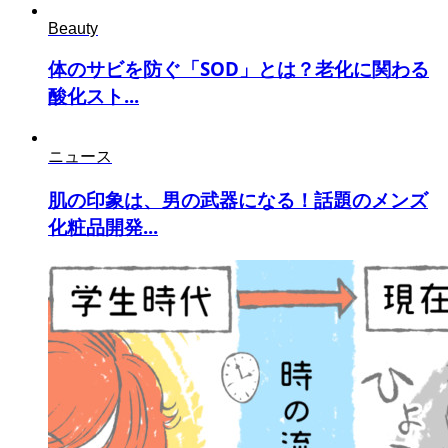
Beauty
体のサビを防ぐ「SOD」とは？老化に関わる
酸化スト...
ニュース
肌の印象は、男の武器になる！話題のメンズ
化粧品開発...