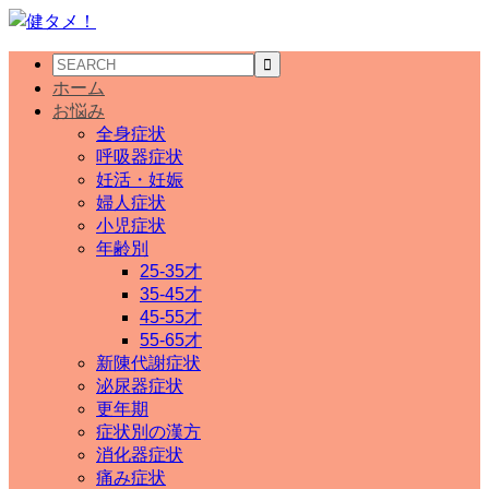
ホーム
お悩み
全身症状
呼吸器症状
妊活・妊娠
婦人症状
小児症状
年齢別
25-35才
35-45才
45-55才
55-65才
新陳代謝症状
泌尿器症状
更年期
症状別の漢方
消化器症状
痛み症状