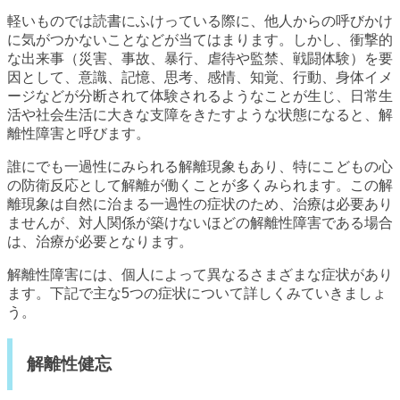
軽いものでは読書にふけっている際に、他人からの呼びかけ
に気がつかないことなどが当てはまります。しかし、衝撃的
な出来事（災害、事故、暴行、虐待や監禁、戦闘体験）を要
因として、意識、記憶、思考、感情、知覚、行動、身体イメ
ージなどが分断されて体験されるようなことが生じ、日常生
活や社会生活に大きな支障をきたすような状態になると、解
離性障害と呼びます。
誰にでも一過性にみられる解離現象もあり、特にこどもの心
の防衛反応として解離が働くことが多くみられます。この解
離現象は自然に治まる一過性の症状のため、治療は必要あり
ませんが、対人関係が築けないほどの解離性障害である場合
は、治療が必要となります。
解離性障害には、個人によって異なるさまざまな症状があり
ます。下記で主な5つの症状について詳しくみていきましょ
う。
解離性健忘