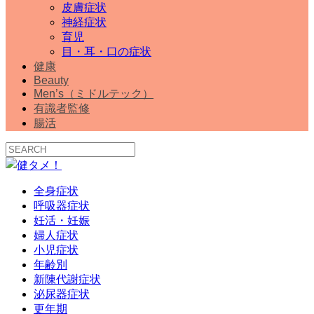
皮膚症状
神経症状
育児
目・耳・口の症状
健康
Beauty
Men’s（ミドルテック）
有識者監修
腸活
全身症状
呼吸器症状
妊活・妊娠
婦人症状
小児症状
年齢別
新陳代謝症状
泌尿器症状
更年期