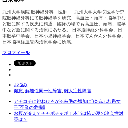
九州大学病院 脳神経外科 医師 九州大学大学院医学研究
院脳神経外科にて脳神経学を研究、高血圧・頭痛・脳卒中な
ど脳に関する疾患に精通。臨床の場でも高血圧、頭痛、脳卒
中など脳に関する治療にあたる。 日本脳神経外科学会、日
本脳卒中学会、日本小児神経学会、日本てんかん外科学会、
日本脳神経血管内治療学会に所属。
プロフィール
お悩み
健忘
,
解離性同一性障害
,
離人症性障害
アチコチに跳ねひろがる枝毛の増加に"ゆるふわ系女
子"卒業の危機⁉︎
お腹が冷えてチャポチャポ！本当は怖い夏の冷え性対
策は？