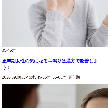
35-45才
更年期女性の気になる耳鳴りは漢方で改善しよ
う！
2020.09.08
35-45才
,
45-55才
,
55-65才
,
更年期