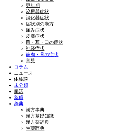
更年期
泌尿器症状
消化器症状
症状別の漢方
痛み症状
皮膚症状
目・耳・口の症状
神経症状
筋肉・骨の症状
育児
コラム
ニュース
体験談
未分類
腸活
薬膳
辞典
漢方事典
漢方基礎知識
漢方薬辞典
生薬辞典