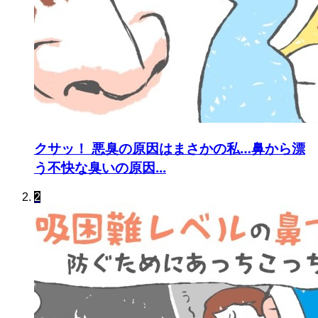
クサッ！ 悪臭の原因はまさかの私…鼻から漂
う不快な臭いの原因...
2