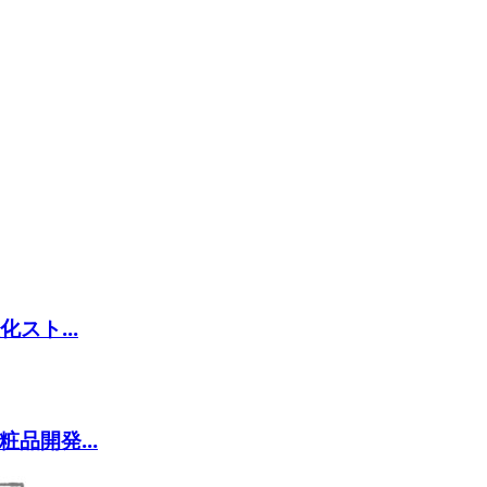
スト...
品開発...