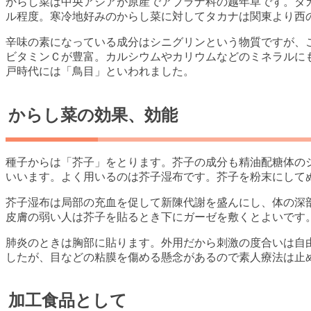
からし菜は中央アジアが原産でアブラナ科の越年草です。タ
ル程度。寒冷地好みのからし菜に対してタカナは関東より西
辛味の素になっている成分はシニグリンという物質ですが、
ビタミンＣが豊富。カルシウムやカリウムなどのミネラルに
戸時代には「鳥目」といわれました。
からし菜の効果、効能
種子からは「芥子」をとります。芥子の成分も精油配糖体の
いいます。よく用いるのは芥子湿布です。芥子を粉末にして
芥子湿布は局部の充血を促して新陳代謝を盛んにし、体の深
皮膚の弱い人は芥子を貼るとき下にガーゼを敷くとよいです
肺炎のときは胸部に貼ります。外用だから刺激の度合いは自
したが、目などの粘膜を傷める懸念があるので素人療法は止
加工食品として