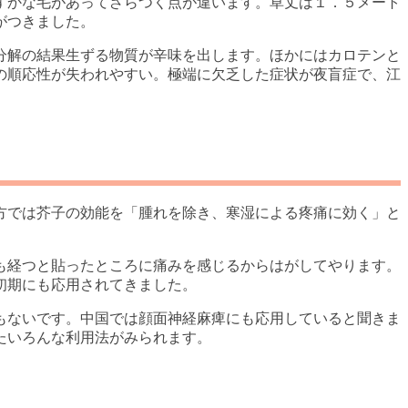
ずかな毛があってざらつく点が違います。草丈は１．５メート
がつきました。
分解の結果生ずる物質が辛味を出します。ほかにはカロテンと
の順応性が失われやすい。極端に欠乏した症状が夜盲症で、江
方では芥子の効能を「腫れを除き、寒湿による疼痛に効く」と
。
も経つと貼ったところに痛みを感じるからはがしてやります。
初期にも応用されてきました。
もないです。中国では顔面神経麻痺にも応用していると聞きま
たいろんな利用法がみられます。