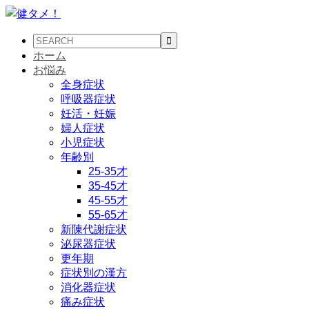
ホーム
お悩み
全身症状
呼吸器症状
妊活・妊娠
婦人症状
小児症状
年齢別
25-35才
35-45才
45-55才
55-65才
新陳代謝症状
泌尿器症状
更年期
症状別の漢方
消化器症状
痛み症状