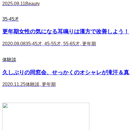
2025.09.11
Beauty
35-45才
更年期女性の気になる耳鳴りは漢方で改善しよう！
2020.09.08
35-45才
,
45-55才
,
55-65才
,
更年期
体験談
久しぶりの同窓会、せっかくのオシャレが滝汗＆真っ
2020.11.25
体験談
,
更年期