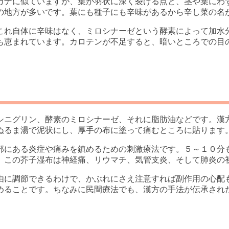
カナに似ていますが、葉が羽状に深く裂ける点と、茎や葉にわ
の地方が多いです。葉にも種子にも辛味があるから辛し菜の名
これ自体に辛味はなく、ミロシナーゼという酵素によって加水
も恵まれています。カロテンが不足すると、暗いところでの目
シニグリン、酵素のミロシナーゼ、それに脂肪油などです。漢
ぬるま湯で泥状にし、厚手の布に塗って痛むところに貼ります
部にある炎症や痛みを鎮めるための刺激療法です。５～１０分
。この芥子湿布は神経痛、リウマチ、気管支炎、そして肺炎の
由に調節できるわけで、かぶれにさえ注意すれば副作用の心配
めることです。ちなみに民間療法でも、漢方の手法が伝承され