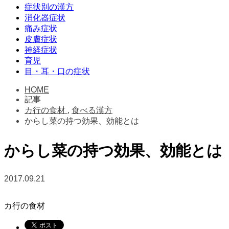
症状別の漢方
消化器症状
痛み症状
皮膚症状
神経症状
育児
目・耳・口の症状
HOME
記事
カ行の食材
,
食べる漢方
からし菜の持つ効果、効能とは
からし菜の持つ効果、効能とは
2017.09.21
カ行の食材