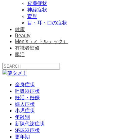
皮膚症状
神経症状
育児
目・耳・口の症状
健康
Beauty
Men’s（ミドルテック）
有識者監修
腸活
全身症状
呼吸器症状
妊活・妊娠
婦人症状
小児症状
年齢別
新陳代謝症状
泌尿器症状
更年期