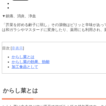
▼鎮痛、消炎、浄血
「芥菜を好める齢子に弱し」その漬物はピリッと辛味があっ
は和ガラシやマスタードに変身したり、薬用にも利用され、
目次
[
非表示
]
からし菜とは
からし菜の効果、効能
加工食品として
からし菜とは