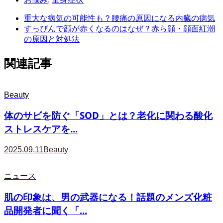
重大な病気の可能性も？腰痛の原因になる内臓の病気
すっぴんで顔が赤くなるのはなぜ？赤ら顔・顔面紅潮
の原因と対処法
関連記事
Beauty
体のサビを防ぐ「SOD」とは？老化に関わる酸化
ストレスケアを...
2025.09.11
Beauty
ニュース
肌の印象は、男の武器になる！話題のメンズ化粧
品開発者に聞く「...