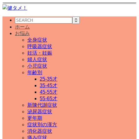
ホーム
お悩み
全身症状
呼吸器症状
妊活・妊娠
婦人症状
小児症状
年齢別
25-35才
35-45才
45-55才
55-65才
新陳代謝症状
泌尿器症状
更年期
症状別の漢方
消化器症状
痛み症状