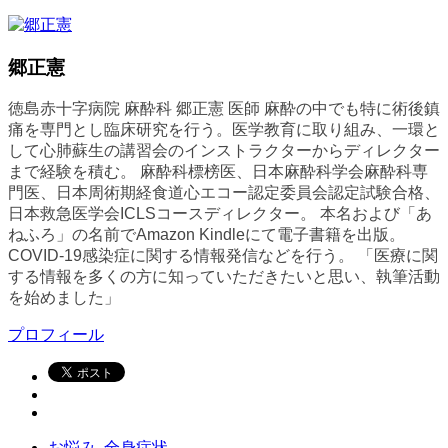
郷正憲
徳島赤十字病院 麻酔科 郷正憲 医師 麻酔の中でも特に術後鎮
痛を専門とし臨床研究を行う。医学教育に取り組み、一環と
して心肺蘇生の講習会のインストラクターからディレクター
まで経験を積む。 麻酔科標榜医、日本麻酔科学会麻酔科専
門医、日本周術期経食道心エコー認定委員会認定試験合格、
日本救急医学会ICLSコースディレクター。 本名および「あ
ねふろ」の名前でAmazon Kindleにて電子書籍を出版。
COVID-19感染症に関する情報発信などを行う。 「医療に関
する情報を多くの方に知っていただきたいと思い、執筆活動
を始めました」
プロフィール
お悩み
,
全身症状