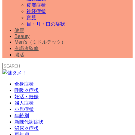
皮膚症状
神経症状
育児
目・耳・口の症状
健康
Beauty
Men’s（ミドルテック）
有識者監修
腸活
全身症状
呼吸器症状
妊活・妊娠
婦人症状
小児症状
年齢別
新陳代謝症状
泌尿器症状
更年期