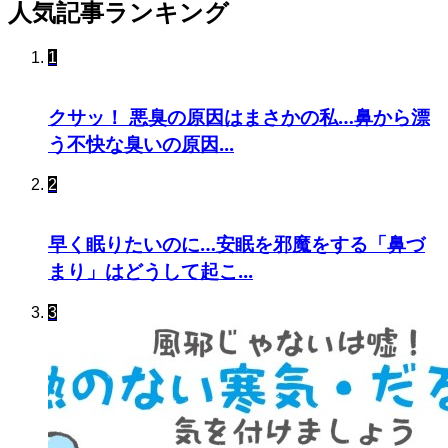
人気記事ランキング
1
クサッ！ 悪臭の原因はまさかの私…鼻から漂
う不快な臭いの原因...
2
早く眠りたいのに…安眠を邪魔をする「鼻づ
まり」はどうして起こ...
3