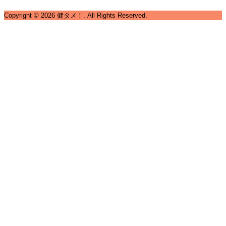
Copyright ©
2026
健タメ！. All Rights Reserved.