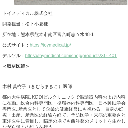
トイメディカル株式会社
開発担当：松下小夏様
所在地：熊本県熊本市南区富合町志々水48-1
公式サイト：
https://toymedical.jp/
デルソル：
https://toymedical.com/shop/products/X01401
＜取材医師＞
木村 眞樹子（きむらまきこ）医師
都内大学病院､KDDIビルクリニックで循環器内科および内科
に在勤。総合内科専門医・循環器内科専門医・日本睡眠学会
専門医｡産業医として企業の健康経営にも携わる。自身の妊
娠・出産、産業医の経験を経て、予防医学・未病の重要さと
東洋医学に着目し、臨床の場でも西洋薬のメリットを生かし
ながら漢方の処方を行う。