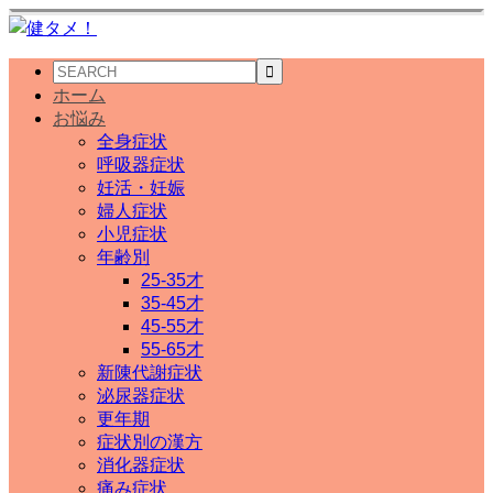
ホーム
お悩み
全身症状
呼吸器症状
妊活・妊娠
婦人症状
小児症状
年齢別
25-35才
35-45才
45-55才
55-65才
新陳代謝症状
泌尿器症状
更年期
症状別の漢方
消化器症状
痛み症状