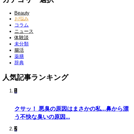
Beauty
お悩み
コラム
ニュース
体験談
未分類
腸活
薬膳
辞典
人気記事ランキング
1
クサッ！ 悪臭の原因はまさかの私…鼻から漂
う不快な臭いの原因...
2