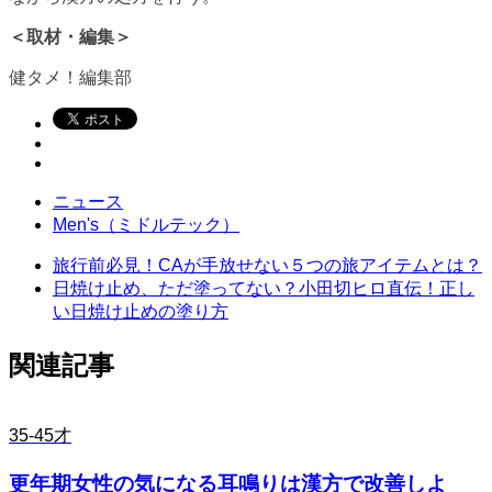
＜取材・編集＞
健タメ！編集部
ニュース
Men's（ミドルテック）
旅行前必見！CAが手放せない５つの旅アイテムとは？
日焼け止め、ただ塗ってない？小田切ヒロ直伝！正し
い日焼け止めの塗り方
関連記事
35-45才
更年期女性の気になる耳鳴りは漢方で改善しよ