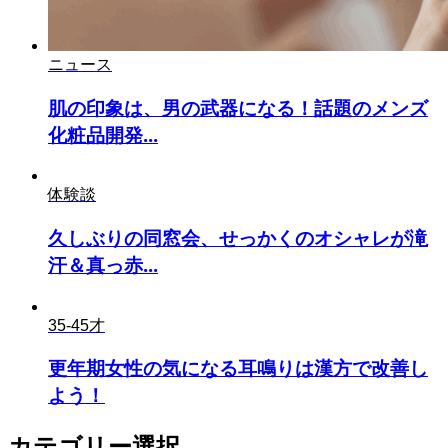
ニュース
肌の印象は、男の武器になる！話題のメンズ
化粧品開発...
体験談
久しぶりの同窓会、せっかくのオシャレが滝
汗＆真っ赤...
35-45才
更年期女性の気になる耳鳴りは漢方で改善し
よう！
カテゴリー選択