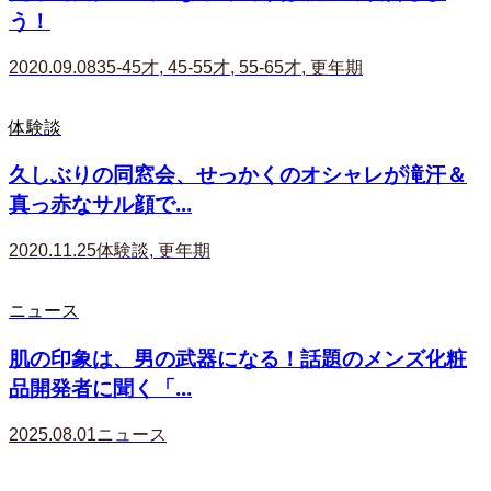
う！
2020.09.08
35-45才
,
45-55才
,
55-65才
,
更年期
体験談
久しぶりの同窓会、せっかくのオシャレが滝汗＆
真っ赤なサル顔で...
2020.11.25
体験談
,
更年期
ニュース
肌の印象は、男の武器になる！話題のメンズ化粧
品開発者に聞く「...
2025.08.01
ニュース