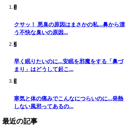
1
クサッ！ 悪臭の原因はまさかの私…鼻から漂
う不快な臭いの原因...
2
早く眠りたいのに…安眠を邪魔をする「鼻づ
まり」はどうして起こ...
3
寒気と体の痛みでこんなにつらいのに…発熱
しない風邪ってあるの...
最近の記事