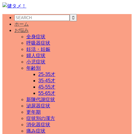
ホーム
お悩み
全身症状
呼吸器症状
妊活・妊娠
婦人症状
小児症状
年齢別
25-35才
35-45才
45-55才
55-65才
新陳代謝症状
泌尿器症状
更年期
症状別の漢方
消化器症状
痛み症状