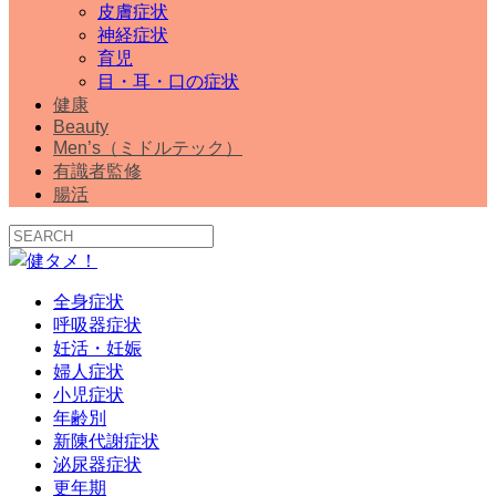
皮膚症状
神経症状
育児
目・耳・口の症状
健康
Beauty
Men’s（ミドルテック）
有識者監修
腸活
全身症状
呼吸器症状
妊活・妊娠
婦人症状
小児症状
年齢別
新陳代謝症状
泌尿器症状
更年期