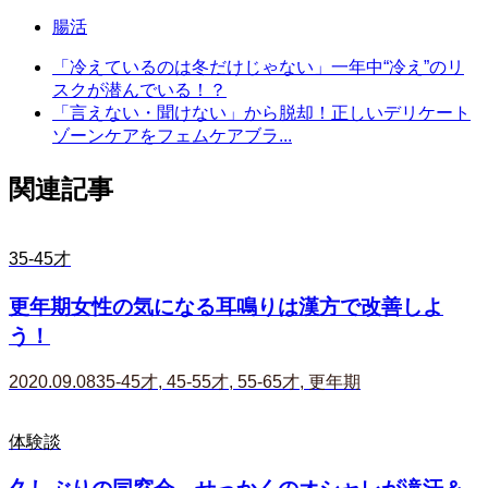
腸活
「冷えているのは冬だけじゃない」一年中“冷え”のリ
スクが潜んでいる！？
「言えない・聞けない」から脱却！正しいデリケート
ゾーンケアをフェムケアブラ...
関連記事
35-45才
更年期女性の気になる耳鳴りは漢方で改善しよ
う！
2020.09.08
35-45才
,
45-55才
,
55-65才
,
更年期
体験談
久しぶりの同窓会、せっかくのオシャレが滝汗＆