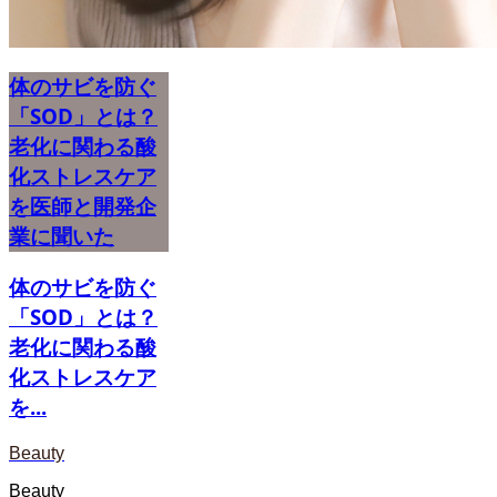
体のサビを防ぐ
「SOD」とは？
老化に関わる酸
化ストレスケア
を医師と開発企
業に聞いた
体のサビを防ぐ
「SOD」とは？
老化に関わる酸
化ストレスケア
を...
Beauty
Beauty