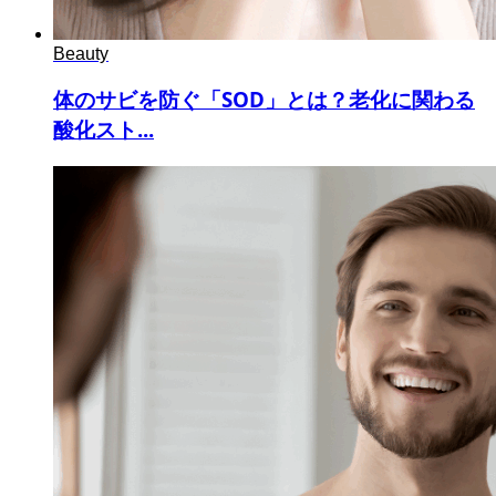
Beauty
体のサビを防ぐ「SOD」とは？老化に関わる
酸化スト...