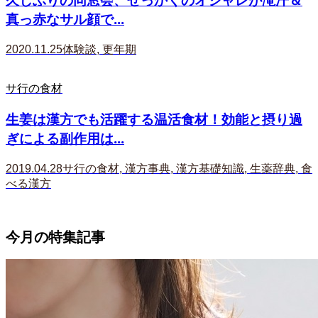
真っ赤なサル顔で...
2020.11.25
体験談
,
更年期
サ行の食材
生姜は漢方でも活躍する温活食材！効能と摂り過
ぎによる副作用は...
2019.04.28
サ行の食材
,
漢方事典
,
漢方基礎知識
,
生薬辞典
,
食
べる漢方
今月の特集記事