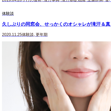
体験談
久しぶりの同窓会、せっかくのオシャレが滝汗＆真っ
2020.11.25
体験談
,
更年期