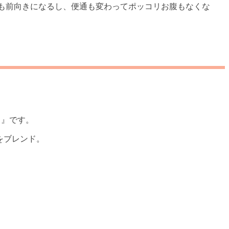
ちも前向きになるし、便通も変わってポッコリお腹もなくな
！』です。
をブレンド。