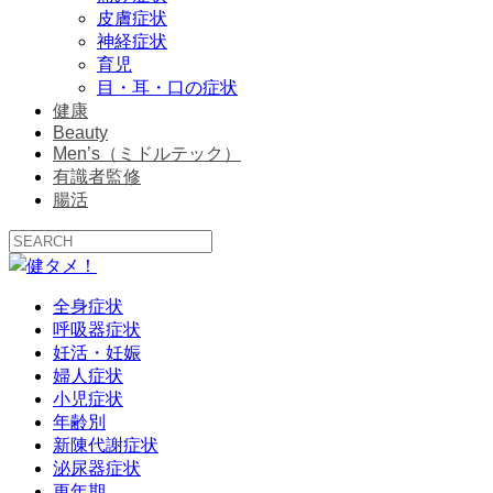
皮膚症状
神経症状
育児
目・耳・口の症状
健康
Beauty
Men’s（ミドルテック）
有識者監修
腸活
全身症状
呼吸器症状
妊活・妊娠
婦人症状
小児症状
年齢別
新陳代謝症状
泌尿器症状
更年期