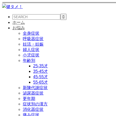
ホーム
お悩み
全身症状
呼吸器症状
妊活・妊娠
婦人症状
小児症状
年齢別
25-35才
35-45才
45-55才
55-65才
新陳代謝症状
泌尿器症状
更年期
症状別の漢方
消化器症状
痛み症状