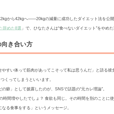
2kgから42kgへ——20kgの減量に成功したダイエット法を
した辞めた8選
」で、ひなたさんは“食べないダイエット”をやめ
の向き合い方
せやすい体って筋肉があってこそって私は思うんだ」と語る彼
をつくってしまうといいます。
の癖」として披露したのが、SNSで話題の“元カレ理論”。
の時間増やしたでしょ？ 食欲も同じ。その時間を別のことに
になる食事をする」というメッセージ。