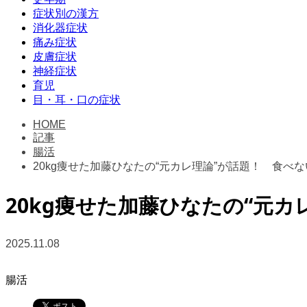
症状別の漢方
消化器症状
痛み症状
皮膚症状
神経症状
育児
目・耳・口の症状
HOME
記事
腸活
20kg痩せた加藤ひなたの“元カレ理論”が話題！ 食べな
20kg痩せた加藤ひなたの“元
2025.11.08
腸活