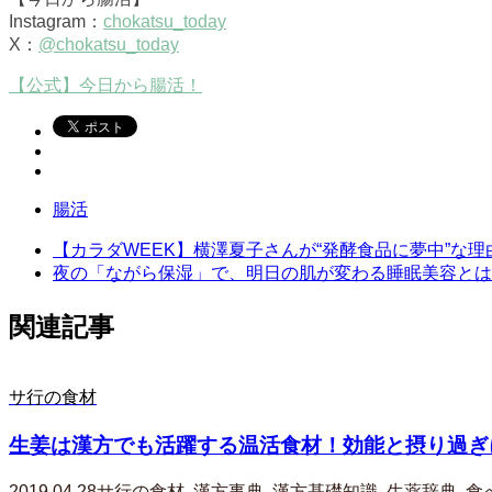
Instagram：
chokatsu_today
X：
@chokatsu_today
【公式】今日から腸活！
腸活
【カラダWEEK】横澤夏子さんが“発酵食品に夢中”な理
夜の「ながら保湿」で、明日の肌が変わる睡眠美容とは？
関連記事
サ行の食材
生姜は漢方でも活躍する温活食材！効能と摂り過ぎに
2019.04.28
サ行の食材
,
漢方事典
,
漢方基礎知識
,
生薬辞典
,
食