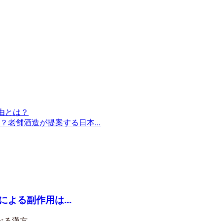
由とは？
老舗酒造が提案する日本...
よる副作用は...
べる漢方