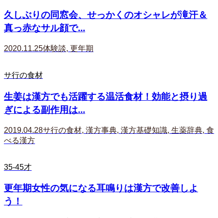
久しぶりの同窓会、せっかくのオシャレが滝汗＆
真っ赤なサル顔で...
2020.11.25
体験談
,
更年期
サ行の食材
生姜は漢方でも活躍する温活食材！効能と摂り過
ぎによる副作用は...
2019.04.28
サ行の食材
,
漢方事典
,
漢方基礎知識
,
生薬辞典
,
食
べる漢方
35-45才
更年期女性の気になる耳鳴りは漢方で改善しよ
う！