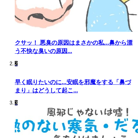
クサッ！ 悪臭の原因はまさかの私…鼻から漂
う不快な臭いの原因...
2
早く眠りたいのに…安眠を邪魔をする「鼻づ
まり」はどうして起こ...
3