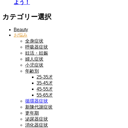
よう！
カテゴリー選択
Beauty
お悩み
全身症状
呼吸器症状
妊活・妊娠
婦人症状
小児症状
年齢別
25-35才
35-45才
45-55才
55-65才
循環器症状
新陳代謝症状
更年期
泌尿器症状
消化器症状