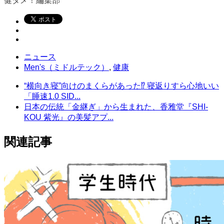
健タメ！編集部
ニュース
Men's（ミドルテック）
,
健康
“横向き寝”向けのまくらがあった⁉ 寝返りすら心地いい
「睡速1.0 SID...
日本の伝統「金継ぎ」から生まれた、香雅堂『SHI-
KOU 紫光』の美髪アプ...
関連記事