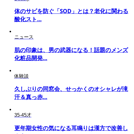
体のサビを防ぐ「SOD」とは？老化に関わる
酸化スト...
ニュース
肌の印象は、男の武器になる！話題のメンズ
化粧品開発...
体験談
久しぶりの同窓会、せっかくのオシャレが滝
汗＆真っ赤...
35-45才
更年期女性の気になる耳鳴りは漢方で改善し