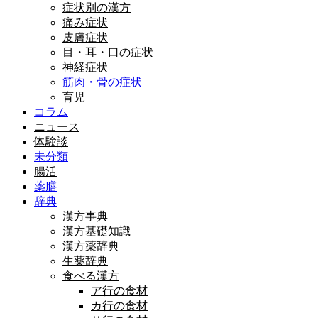
症状別の漢方
痛み症状
皮膚症状
目・耳・口の症状
神経症状
筋肉・骨の症状
育児
コラム
ニュース
体験談
未分類
腸活
薬膳
辞典
漢方事典
漢方基礎知識
漢方薬辞典
生薬辞典
食べる漢方
ア行の食材
カ行の食材