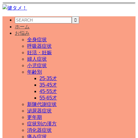
ホーム
お悩み
全身症状
呼吸器症状
妊活・妊娠
婦人症状
小児症状
年齢別
25-35才
35-45才
45-55才
55-65才
新陳代謝症状
泌尿器症状
更年期
症状別の漢方
消化器症状
痛み症状