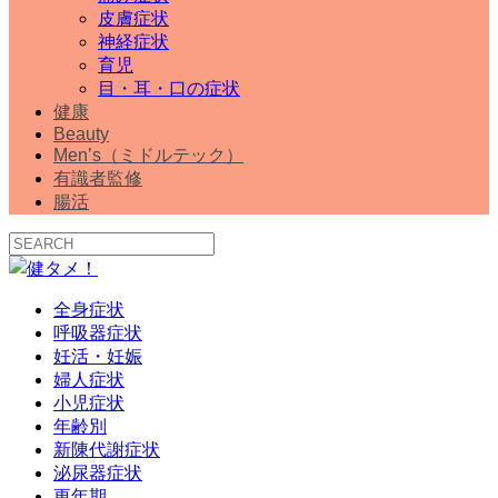
皮膚症状
神経症状
育児
目・耳・口の症状
健康
Beauty
Men’s（ミドルテック）
有識者監修
腸活
全身症状
呼吸器症状
妊活・妊娠
婦人症状
小児症状
年齢別
新陳代謝症状
泌尿器症状
更年期