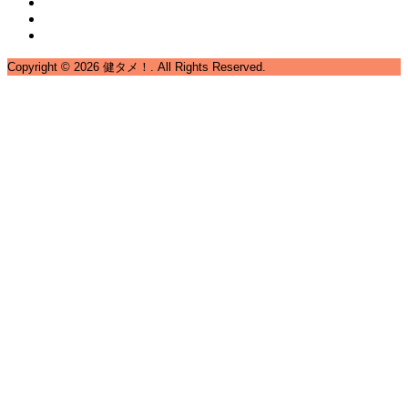
Copyright ©
2026
健タメ！. All Rights Reserved.