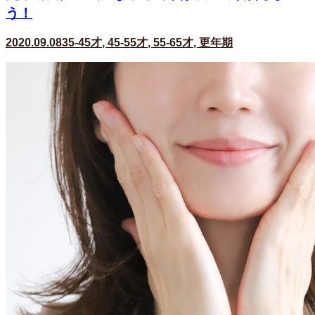
う！
2020.09.08
35-45才
,
45-55才
,
55-65才
,
更年期