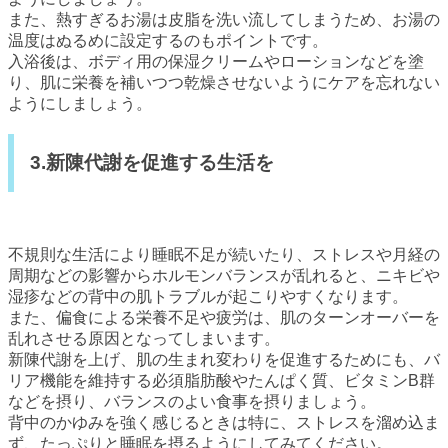
また、熱すぎるお湯は皮脂を洗い流してしまうため、お湯の
温度はぬるめに設定するのもポイントです。
入浴後は、ボディ用の保湿クリームやローションなどを塗
り、肌に栄養を補いつつ乾燥させないようにケアを忘れない
ようにしましょう。
3.新陳代謝を促進する生活を
不規則な生活により睡眠不足が続いたり、ストレスや月経の
周期などの影響からホルモンバランスが乱れると、ニキビや
湿疹などの背中の肌トラブルが起こりやすくなります。
また、偏食による栄養不足や疲労は、肌のターンオーバーを
乱れさせる原因となってしまいます。
新陳代謝を上げ、肌の生まれ変わりを促進するためにも、バ
リア機能を維持する必須脂肪酸やたんぱく質、ビタミンB群
などを摂り、バランスのよい食事を摂りましょう。
背中のかゆみを強く感じるときは特に、ストレスを溜め込ま
ず、たっぷりと睡眠を摂るようにしてみてください。