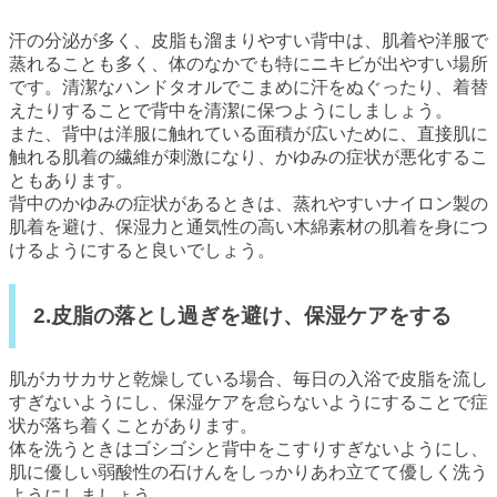
汗の分泌が多く、皮脂も溜まりやすい背中は、肌着や洋服で
蒸れることも多く、体のなかでも特にニキビが出やすい場所
です。清潔なハンドタオルでこまめに汗をぬぐったり、着替
えたりすることで背中を清潔に保つようにしましょう。
また、背中は洋服に触れている面積が広いために、直接肌に
触れる肌着の繊維が刺激になり、かゆみの症状が悪化するこ
ともあります。
背中のかゆみの症状があるときは、蒸れやすいナイロン製の
肌着を避け、保湿力と通気性の高い木綿素材の肌着を身につ
けるようにすると良いでしょう。
2.皮脂の落とし過ぎを避け、保湿ケアをする
肌がカサカサと乾燥している場合、毎日の入浴で皮脂を流し
すぎないようにし、保湿ケアを怠らないようにすることで症
状が落ち着くことがあります。
体を洗うときはゴシゴシと背中をこすりすぎないようにし、
肌に優しい弱酸性の石けんをしっかりあわ立てて優しく洗う
ようにしましょう。