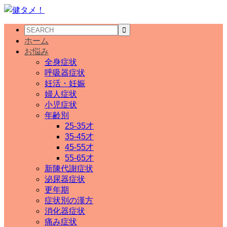
ホーム
お悩み
全身症状
呼吸器症状
妊活・妊娠
婦人症状
小児症状
年齢別
25-35才
35-45才
45-55才
55-65才
新陳代謝症状
泌尿器症状
更年期
症状別の漢方
消化器症状
痛み症状