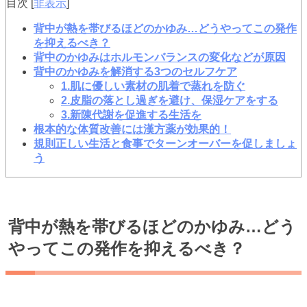
目次
[
非表示
]
背中が熱を帯びるほどのかゆみ…どうやってこの発作
を抑えるべき？
背中のかゆみはホルモンバランスの変化などが原因
背中のかゆみを解消する3つのセルフケア
1.肌に優しい素材の肌着で蒸れを防ぐ
2.皮脂の落とし過ぎを避け、保湿ケアをする
3.新陳代謝を促進する生活を
根本的な体質改善には漢方薬が効果的！
規則正しい生活と食事でターンオーバーを促しましょ
う
背中が熱を帯びるほどのかゆみ…どう
やってこの発作を抑えるべき？