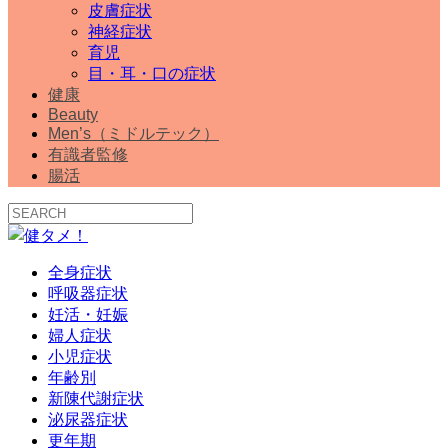
皮膚症状
神経症状
育児
目・耳・口の症状
健康
Beauty
Men’s（ミドルテック）
有識者監修
腸活
全身症状
呼吸器症状
妊活・妊娠
婦人症状
小児症状
年齢別
新陳代謝症状
泌尿器症状
更年期