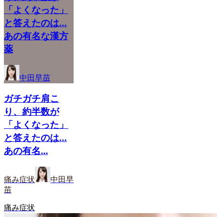
「よくなった」
と答えたのは…
あの有名な漢方
薬
中田早苗
ガチガチ肩こ
り、約半数が
「よくなった」
と答えたのは…
あの有名...
痛み症状
中田早
苗
痛み症状