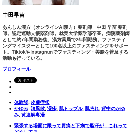
中田早苗
あんしん漢方（オンラインAI漢方）薬剤師 中田 早苗 薬剤
師。認定運動支援薬剤師。就実大学薬学部卒業。病院薬剤師
として約7年間勤務後、漢方薬局で2年間勤務。ファスティ
ングマイスターとして100名以上のファスティングをサポー
ト。TiktokやInstagramでファスティング・美腸を普及する
活動も行っている。
プロフィール
体験談
,
皮膚症状
かゆみ
,
消風散
,
湿疹
,
肌トラブル
,
肌荒れ
,
背中のかゆ
み
,
黄連解毒湯
緊張する場面に限って胃痛と下痢で脂汗が…これって
どうして？