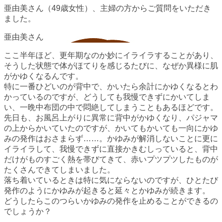
亜由美さん（49歳女性）、主婦の方からご質問をいただき
ました。
ここ半年ほど、更年期なのか妙にイライラすることがあり、
そうした状態で体がほてりを感じるたびに、なぜか異様に肌
がかゆくなるんです。
特に一番ひどいのが背中で、かいたら余計にかゆくなるとわ
かっているのですが、どうしても我慢できずにかいてしま
い、一晩中布団の中で悶絶してしまうこともあるほどです。
先日も、お風呂上がりに異常に背中がかゆくなり、パジャマ
の上からかいていたのですが、かいてもかいても一向にかゆ
みの発作はおさまらず……。かゆみが解消しないことに更に
イライラして、我慢できずに直接かきむしっていると、背中
だけがものすごく熱を帯びてきて、赤いプツプツしたものが
たくさんできてしまいました。
落ち着いているときは特に気にならないのですが、ひとたび
発作のようにかゆみが起きると延々とかゆみが続きます。
どうしたらこのつらいかゆみの発作を止めることができるの
でしょうか？