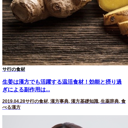
サ行の食材
生姜は漢方でも活躍する温活食材！効能と摂り過
ぎによる副作用は...
2019.04.28
サ行の食材
,
漢方事典
,
漢方基礎知識
,
生薬辞典
,
食
べる漢方