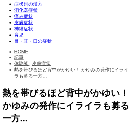
症状別の漢方
消化器症状
痛み症状
皮膚症状
神経症状
育児
目・耳・口の症状
HOME
記事
体験談
,
皮膚症状
熱を帯びるほど背中がかゆい！ かゆみの発作にイライ
ラも募る一方…
熱を帯びるほど背中がかゆい！
かゆみの発作にイライラも募る
一方…