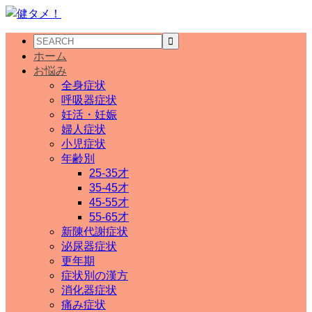
ホーム
お悩み
全身症状
呼吸器症状
妊活・妊娠
婦人症状
小児症状
年齢別
25-35才
35-45才
45-55才
55-65才
新陳代謝症状
泌尿器症状
更年期
症状別の漢方
消化器症状
痛み症状