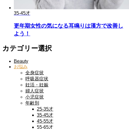
35-45才
更年期女性の気になる耳鳴りは漢方で改善し
よう！
カテゴリー選択
Beauty
お悩み
全身症状
呼吸器症状
妊活・妊娠
婦人症状
小児症状
年齢別
25-35才
35-45才
45-55才
55-65才