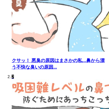
クサッ！ 悪臭の原因はまさかの私…鼻から漂
う不快な臭いの原因...
2