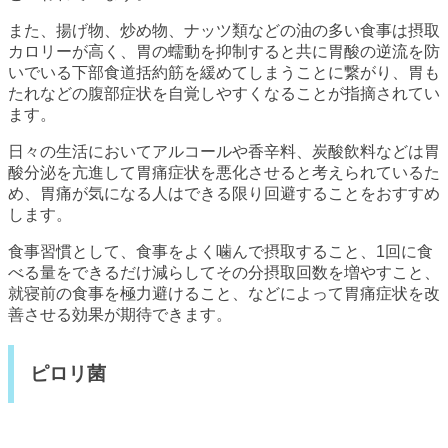
また、揚げ物、炒め物、ナッツ類などの油の多い食事は摂取
カロリーが高く、胃の蠕動を抑制すると共に胃酸の逆流を防
いでいる下部食道括約筋を緩めてしまうことに繋がり、胃も
たれなどの腹部症状を自覚しやすくなることが指摘されてい
ます。
日々の生活においてアルコールや香辛料、炭酸飲料などは胃
酸分泌を亢進して胃痛症状を悪化させると考えられているた
め、胃痛が気になる人はできる限り回避することをおすすめ
します。
食事習慣として、食事をよく噛んで摂取すること、1回に食
べる量をできるだけ減らしてその分摂取回数を増やすこと、
就寝前の食事を極力避けること、などによって胃痛症状を改
善させる効果が期待できます。
ピロリ菌