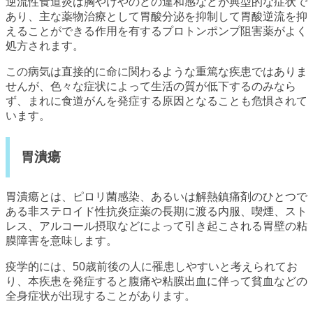
逆流性食道炎は胸やけやのどの違和感などが典型的な症状で
あり、主な薬物治療として胃酸分泌を抑制して胃酸逆流を抑
えることができる作用を有するプロトンポンプ阻害薬がよく
処方されます。
この病気は直接的に命に関わるような重篤な疾患ではありま
せんが、色々な症状によって生活の質が低下するのみなら
ず、まれに食道がんを発症する原因となることも危惧されて
います。
胃潰瘍
胃潰瘍とは、ピロリ菌感染、あるいは解熱鎮痛剤のひとつで
ある非ステロイド性抗炎症薬の長期に渡る内服、喫煙、スト
レス、アルコール摂取などによって引き起こされる胃壁の粘
膜障害を意味します。
疫学的には、50歳前後の人に罹患しやすいと考えられてお
り、本疾患を発症すると腹痛や粘膜出血に伴って貧血などの
全身症状が出現することがあります。