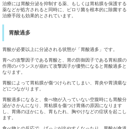
治療には胃酸分泌を抑制する薬、もしくは胃粘膜を保護する
薬などが処方されると同時に、ピロリ菌を根本的に除菌する
治療手段も効果的とされています。
胃酸過多
胃酸が必要以上に分泌される状態が「胃酸過多」です。
胃への攻撃因子である胃酸と、胃の防御因子である胃粘膜の
作用のバランスが崩れて攻撃因子が優勢になると胃酸過多と
なります。
胃酸によって胃粘膜が傷つけられてしまい、胃炎や胃潰瘍な
どにつながります。
胃酸過多になると、食べ物が入っていない空腹時にも胃酸分
泌がさかんになり、胃粘膜を傷つけ胃痛の原因になります
し、胃痛のほかにも、胃もたれ、胸やけなどの症状を起こし
ます。
食べ物との反応で、げっぷが出やすくなったり、胃酸が食道