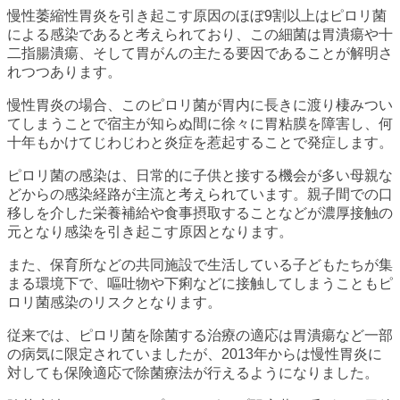
慢性萎縮性胃炎を引き起こす原因のほぼ9割以上はピロリ菌
による感染であると考えられており、この細菌は胃潰瘍や十
二指腸潰瘍、そして胃がんの主たる要因であることが解明さ
れつつあります。
慢性胃炎の場合、このピロリ菌が胃内に長きに渡り棲みつい
てしまうことで宿主が知らぬ間に徐々に胃粘膜を障害し、何
十年もかけてじわじわと炎症を惹起することで発症します。
ピロリ菌の感染は、日常的に子供と接する機会が多い母親な
どからの感染経路が主流と考えられています。親子間での口
移しを介した栄養補給や食事摂取することなどが濃厚接触の
元となり感染を引き起こす原因となります。
また、保育所などの共同施設で生活している子どもたちが集
まる環境下で、嘔吐物や下痢などに接触してしまうこともピ
ロリ菌感染のリスクとなります。
従来では、ピロリ菌を除菌する治療の適応は胃潰瘍など一部
の病気に限定されていましたが、2013年からは慢性胃炎に
対しても保険適応で除菌療法が行えるようになりました。