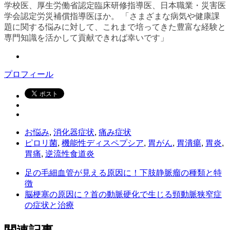
学校医、厚生労働省認定臨床研修指導医、日本職業・災害医
学会認定労災補償指導医ほか。 「さまざまな病気や健康課
題に関する悩みに対して、これまで培ってきた豊富な経験と
専門知識を活かして貢献できれば幸いです」
プロフィール
お悩み
,
消化器症状
,
痛み症状
ピロリ菌
,
機能性ディスペプシア
,
胃がん
,
胃潰瘍
,
胃炎
,
胃痛
,
逆流性食道炎
足の毛細血管が見える原因に！下肢静脈瘤の種類と特
徴
脳梗塞の原因に？首の動脈硬化で生じる頸動脈狭窄症
の症状と治療
関連記事