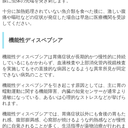
膜に虫体の先端を突き刺します。
十分に加熱処理されていない魚介類を食べた後に、激しい腹
痛や嘔吐などの症状が発症した場合は早急に医療機関を受診
してください。
機能性ディスペプシア
機能性ディスペプシアは胃痛症状が長期的かつ慢性的に持続
しているにもかかわらず、血液検査や上部消化管内視鏡検査
を実施してもその直接的な病因となるような異常所見が同定
できない病気のことです。
機能性ディスペプシアを引き起こす原因としては、主に胃の
蠕動運動に関する機能障害、内臓の知覚センサーが通常より
過敏になっている、あるいは心理的なストレスなどが挙げら
れます。
機能性ディスペプシアでは、胃痛症状以外にも食後の胃もた
れ感、腹部膨満感、心窩部が焼けるような灼熱感などが慢性
的に自覚されることが多く、生活指導が薬物治療が行われま