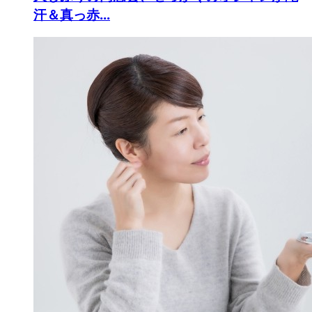
汗＆真っ赤...