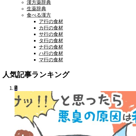
漢方薬辞典
生薬辞典
食べる漢方
ア行の食材
カ行の食材
サ行の食材
タ行の食材
ナ行の食材
ハ行の食材
マ行の食材
人気記事ランキング
1