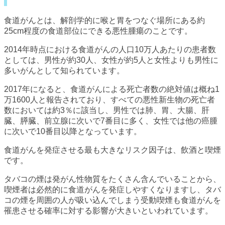
食道がんとは、解剖学的に喉と胃をつなぐ場所にある約
25cm程度の食道部位にできる悪性腫瘍のことです。
2014年時点における食道がんの人口10万人あたりの患者数
としては、男性が約30人、女性が約5人と女性よりも男性に
多いがんとして知られています。
2017年になると、食道がんによる死亡者数の絶対値は概ね1
万1600人と報告されており、すべての悪性新生物の死亡者
数においては約3％に該当し、男性では肺、胃、大腸、肝
臓、膵臓、前立腺に次いで7番目に多く、女性では他の癌腫
に次いで10番目以降となっています。
食道がんを発症させる最も大きなリスク因子は、飲酒と喫煙
です。
タバコの煙は発がん性物質をたくさん含んでいることから、
喫煙者は必然的に食道がんを発症しやすくなりますし、タバ
コの煙を周囲の人が吸い込んでしまう受動喫煙も食道がんを
罹患させる確率に対する影響が大きいといわれています。