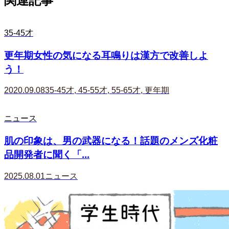
35-45才
更年期女性の気になる耳鳴りは漢方で改善しよ
う！
2020.09.08
35-45才
,
45-55才
,
55-65才
,
更年期
ニュース
肌の印象は、男の武器になる！話題のメンズ化粧
品開発者に聞く「...
2025.08.01
ニュース