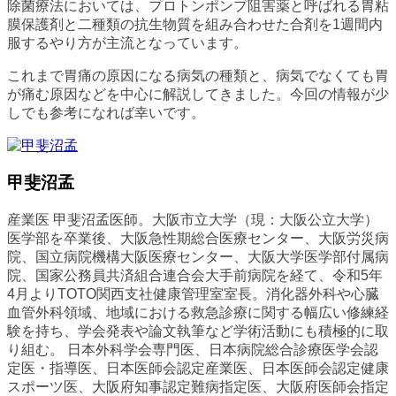
除菌療法においては、プロトンポンプ阻害薬と呼ばれる胃粘
膜保護剤と二種類の抗生物質を組み合わせた合剤を1週間内
服するやり方が主流となっています。
これまで胃痛の原因になる病気の種類と、病気でなくても胃
が痛む原因などを中心に解説してきました。今回の情報が少
しでも参考になれば幸いです。
甲斐沼孟
産業医 甲斐沼孟医師。大阪市立大学（現：大阪公立大学）
医学部を卒業後、大阪急性期総合医療センター、大阪労災病
院、国立病院機構大阪医療センター、大阪大学医学部付属病
院、国家公務員共済組合連合会大手前病院を経て、令和5年
4月よりTOTO関西支社健康管理室室長。消化器外科や心臓
血管外科領域、地域における救急診療に関する幅広い修練経
験を持ち、学会発表や論文執筆など学術活動にも積極的に取
り組む。 日本外科学会専門医、日本病院総合診療医学会認
定医・指導医、日本医師会認定産業医、日本医師会認定健康
スポーツ医、大阪府知事認定難病指定医、大阪府医師会指定