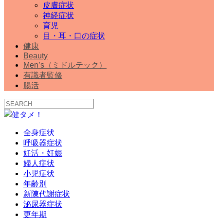
皮膚症状
神経症状
育児
目・耳・口の症状
健康
Beauty
Men’s（ミドルテック）
有識者監修
腸活
全身症状
呼吸器症状
妊活・妊娠
婦人症状
小児症状
年齢別
新陳代謝症状
泌尿器症状
更年期