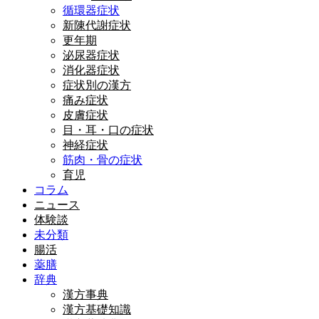
循環器症状
新陳代謝症状
更年期
泌尿器症状
消化器症状
症状別の漢方
痛み症状
皮膚症状
目・耳・口の症状
神経症状
筋肉・骨の症状
育児
コラム
ニュース
体験談
未分類
腸活
薬膳
辞典
漢方事典
漢方基礎知識