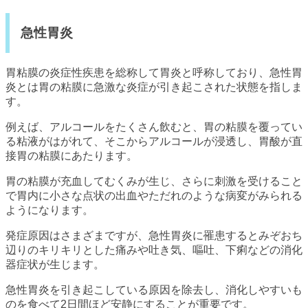
急性胃炎
胃粘膜の炎症性疾患を総称して胃炎と呼称しており、急性胃
炎とは胃の粘膜に急激な炎症が引き起こされた状態を指しま
す。
例えば、アルコールをたくさん飲むと、胃の粘膜を覆ってい
る粘液がはがれて、そこからアルコールが浸透し、胃酸が直
接胃の粘膜にあたります。
胃の粘膜が充血してむくみが生じ、さらに刺激を受けること
で胃内に小さな点状の出血やただれのような病変がみられる
ようになります。
発症原因はさまざまですが、急性胃炎に罹患するとみぞおち
辺りのキリキリとした痛みや吐き気、嘔吐、下痢などの消化
器症状が生じます。
急性胃炎を引き起こしている原因を除去し、消化しやすいも
のを食べて2日間ほど安静にすることが重要です。