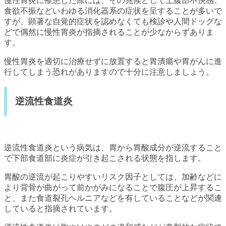
慢性胃炎に罹患した際には、その兆候として上腹部不快感、
食欲不振などいわゆる消化器系の症状を呈することが多いで
すが、顕著な自覚的症状を認めなくても検診や人間ドッグな
どで偶然に慢性胃炎が指摘されることが少なからずありま
す。
慢性胃炎を適切に治療せずに放置すると胃潰瘍や胃がんに進
行してしまう恐れがありますので十分に注意しましょう。
逆流性食道炎
逆流性食道炎という病気は、胃から胃酸成分が逆流すること
で下部食道部に炎症が引き起こされる状態を指します。
胃酸の逆流が起こりやすいリスク因子としては、加齢などに
より背骨が曲がって前かがみになることで腹圧が上昇するこ
と、また食道裂孔ヘルニアなどを有していることなどが関連
していると指摘されています。