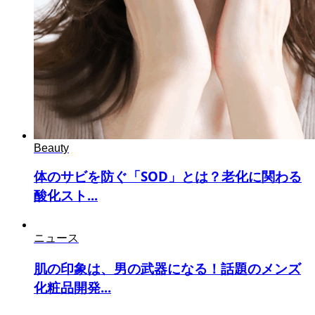
Beauty
体のサビを防ぐ「SOD」とは？老化に関わる
酸化スト...
ニュース
肌の印象は、男の武器になる！話題のメンズ
化粧品開発...