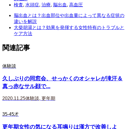
検査
,
水頭症
,
治療
,
脳出血
,
高血圧
脳出血とは？出血部位や出血量によって異なる症状の
違いを解説
大柴胡湯とは？効果を発揮する女性特有のトラブルと
ケア方法
関連記事
体験談
久しぶりの同窓会、せっかくのオシャレが滝汗＆
真っ赤なサル顔で...
2020.11.25
体験談
,
更年期
35-45才
更年期女性の気になる耳鳴りは漢方で改善しよ