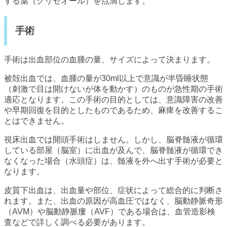
する薬（グリセオール）を点滴します。
手術
手術は出血部位の血腫の量、サイズによって決まります。
被殻出血では、血腫の量が30ml以上で意識が半昏睡状態
（刺激で目は開けないが体を動かす）のものが急性期の手術
適応となります。この手術の目的としては、意識障害の改善
や早期回復を目的としたものであるため、麻痺を改善するこ
とはできません。
視床出血では開頭手術はしません。しかし、脳脊髄液が循環
している部屋（脳室）に出血が及んで、脳脊髄液が循環でき
なくなった場合（水頭症）は、髄液を外へ出す手術が必要と
なります。
皮質下出血は、出血量や部位、症状によって総合的に判断さ
れます。また、出血の原因が高血圧ではなく、脳動静脈奇形
（AVM）や脳動静脈瘻（AVF）である場合は、血管造影検
査などで詳しく調べる必要があります。