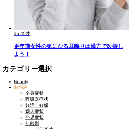
35-45才
更年期女性の気になる耳鳴りは漢方で改善し
よう！
カテゴリー選択
Beauty
お悩み
全身症状
呼吸器症状
妊活・妊娠
婦人症状
小児症状
年齢別