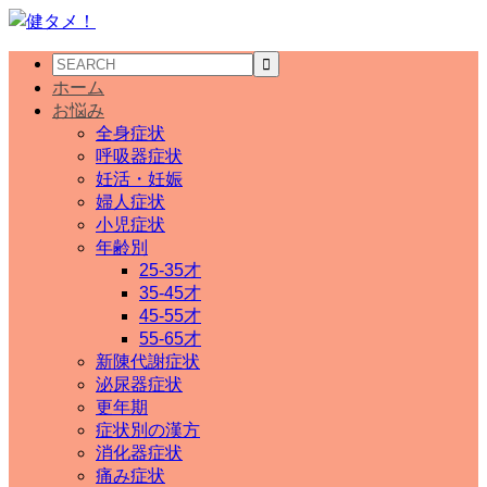
ホーム
お悩み
全身症状
呼吸器症状
妊活・妊娠
婦人症状
小児症状
年齢別
25-35才
35-45才
45-55才
55-65才
新陳代謝症状
泌尿器症状
更年期
症状別の漢方
消化器症状
痛み症状