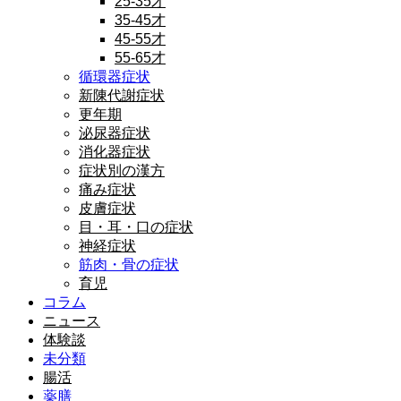
25-35才
35-45才
45-55才
55-65才
循環器症状
新陳代謝症状
更年期
泌尿器症状
消化器症状
症状別の漢方
痛み症状
皮膚症状
目・耳・口の症状
神経症状
筋肉・骨の症状
育児
コラム
ニュース
体験談
未分類
腸活
薬膳