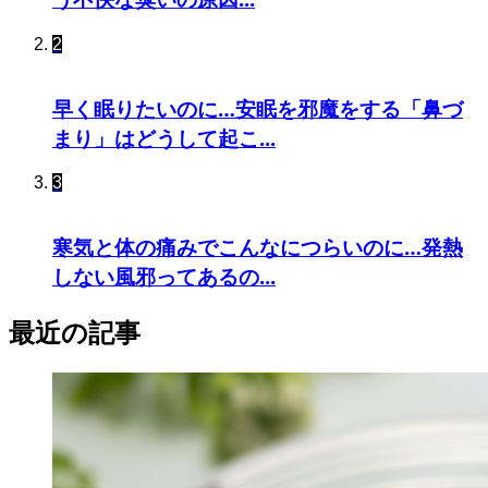
2
早く眠りたいのに…安眠を邪魔をする「鼻づ
まり」はどうして起こ...
3
寒気と体の痛みでこんなにつらいのに…発熱
しない風邪ってあるの...
最近の記事