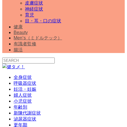
皮膚症状
神経症状
育児
目・耳・口の症状
健康
Beauty
Men’s（ミドルテック）
有識者監修
腸活
全身症状
呼吸器症状
妊活・妊娠
婦人症状
小児症状
年齢別
新陳代謝症状
泌尿器症状
更年期