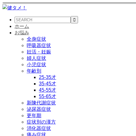
ホーム
お悩み
全身症状
呼吸器症状
妊活・妊娠
婦人症状
小児症状
年齢別
25-35才
35-45才
45-55才
55-65才
新陳代謝症状
泌尿器症状
更年期
症状別の漢方
消化器症状
痛み症状