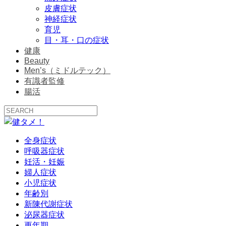
皮膚症状
神経症状
育児
目・耳・口の症状
健康
Beauty
Men’s（ミドルテック）
有識者監修
腸活
全身症状
呼吸器症状
妊活・妊娠
婦人症状
小児症状
年齢別
新陳代謝症状
泌尿器症状
更年期