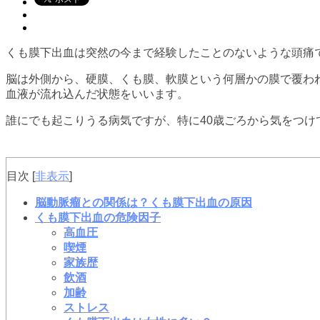
くも膜下出血は突然の今まで経験したことのないような頭痛
脳は外側から、硬膜、くも膜、軟膜という何層かの膜で覆わ
血液が流れ込んだ状態をいいます。
誰にでも起こりうる病気ですが、特に40歳ごろから気をつ
目次
[
非表示
]
脳動脈瘤との関係は？くも膜下出血の原因
くも膜下出血の危険因子
高血圧
喫煙
家族歴
飲酒
加齢
ストレス