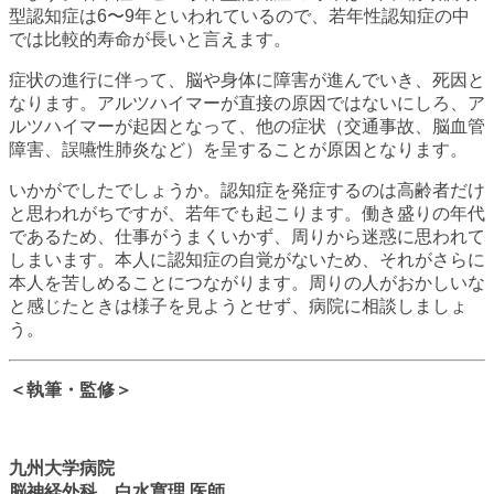
型認知症は6〜9年といわれているので、若年性認知症の中
では比較的寿命が長いと言えます。
症状の進行に伴って、脳や身体に障害が進んでいき、死因と
なります。アルツハイマーが直接の原因ではないにしろ、ア
ルツハイマーが起因となって、他の症状（交通事故、脳血管
障害、誤嚥性肺炎など）を呈することが原因となります。
いかがでしたでしょうか。認知症を発症するのは高齢者だけ
と思われがちですが、若年でも起こります。働き盛りの年代
であるため、仕事がうまくいかず、周りから迷惑に思われて
しまいます。本人に認知症の自覚がないため、それがさらに
本人を苦しめることにつながります。周りの人がおかしいな
と感じたときは様子を見ようとせず、病院に相談しましょ
う。
＜執筆・監修＞
九州大学病院
脳神経外科 白水寛理 医師