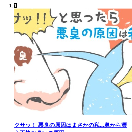
1
クサッ！ 悪臭の原因はまさかの私…鼻から漂