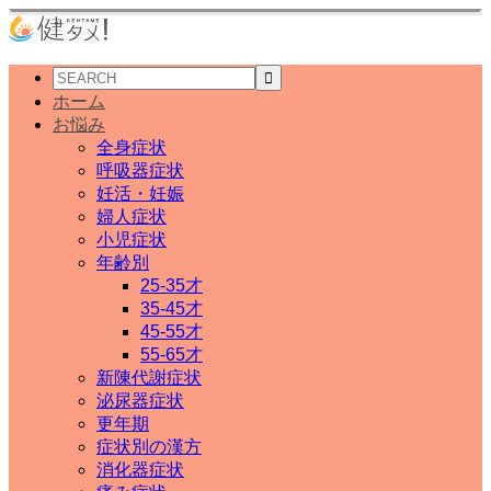
ホーム
お悩み
全身症状
呼吸器症状
妊活・妊娠
婦人症状
小児症状
年齢別
25-35才
35-45才
45-55才
55-65才
新陳代謝症状
泌尿器症状
更年期
症状別の漢方
消化器症状