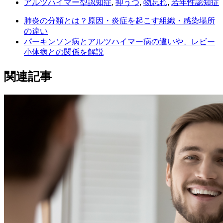
アルツハイマー型認知症
,
抑うつ
,
物忘れ
,
若年性認知症
肺炎の分類とは？原因・炎症を起こす組織・感染場所
の違い
パーキンソン病とアルツハイマー病の違いや、レビー
小体病との関係を解説
関連記事