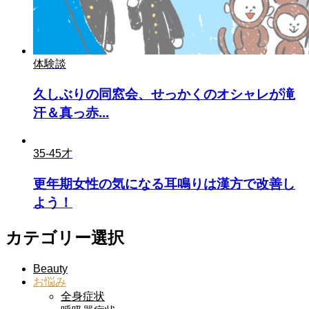
体験談
久しぶりの同窓会、せっかくのオシャレが滝
汗＆真っ赤...
35-45才
更年期女性の気になる耳鳴りは漢方で改善し
よう！
カテゴリー選択
Beauty
お悩み
全身症状