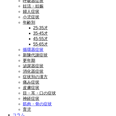
呼吸器症状
妊活・妊娠
婦人症状
小児症状
年齢別
25-35才
35-45才
45-55才
55-65才
循環器症状
新陳代謝症状
更年期
泌尿器症状
消化器症状
症状別の漢方
痛み症状
皮膚症状
目・耳・口の症状
神経症状
筋肉・骨の症状
育児
コラム