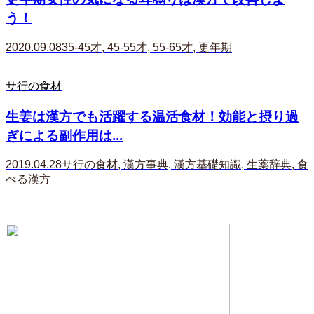
う！
2020.09.08
35-45才
,
45-55才
,
55-65才
,
更年期
サ行の食材
生姜は漢方でも活躍する温活食材！効能と摂り過
ぎによる副作用は...
2019.04.28
サ行の食材
,
漢方事典
,
漢方基礎知識
,
生薬辞典
,
食
べる漢方