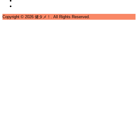
Copyright ©
2026
健タメ！. All Rights Reserved.