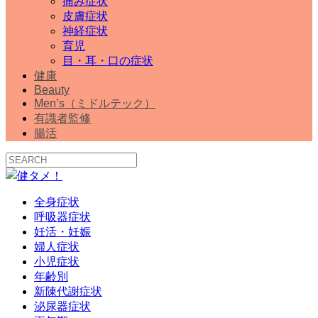
痛み症状
皮膚症状
神経症状
育児
目・耳・口の症状
健康
Beauty
Men’s（ミドルテック）
有識者監修
腸活
全身症状
呼吸器症状
妊活・妊娠
婦人症状
小児症状
年齢別
新陳代謝症状
泌尿器症状