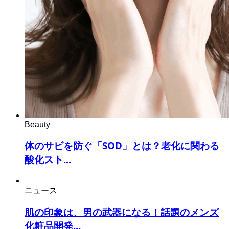
Beauty
体のサビを防ぐ「SOD」とは？老化に関わる
酸化スト...
ニュース
肌の印象は、男の武器になる！話題のメンズ
化粧品開発...