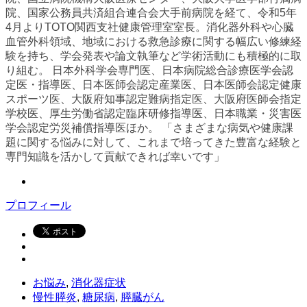
院、国家公務員共済組合連合会大手前病院を経て、令和5年
4月よりTOTO関西支社健康管理室室長。消化器外科や心臓
血管外科領域、地域における救急診療に関する幅広い修練経
験を持ち、学会発表や論文執筆など学術活動にも積極的に取
り組む。 日本外科学会専門医、日本病院総合診療医学会認
定医・指導医、日本医師会認定産業医、日本医師会認定健康
スポーツ医、大阪府知事認定難病指定医、大阪府医師会指定
学校医、厚生労働省認定臨床研修指導医、日本職業・災害医
学会認定労災補償指導医ほか。 「さまざまな病気や健康課
題に関する悩みに対して、これまで培ってきた豊富な経験と
専門知識を活かして貢献できれば幸いです」
プロフィール
お悩み
,
消化器症状
慢性膵炎
,
糖尿病
,
膵臓がん