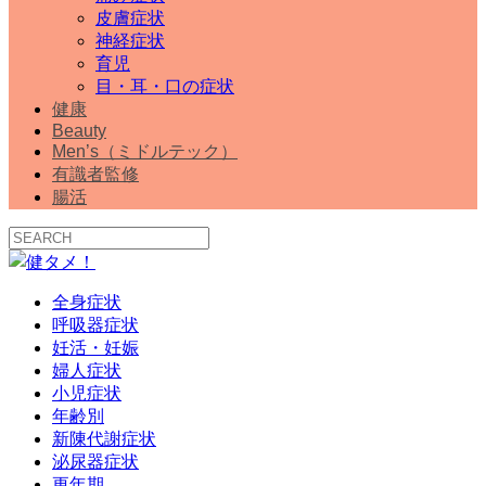
皮膚症状
神経症状
育児
目・耳・口の症状
健康
Beauty
Men’s（ミドルテック）
有識者監修
腸活
全身症状
呼吸器症状
妊活・妊娠
婦人症状
小児症状
年齢別
新陳代謝症状
泌尿器症状
更年期