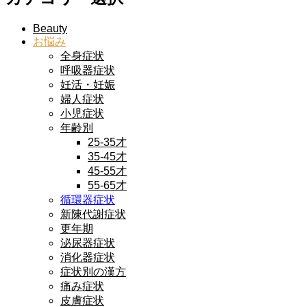
Beauty
お悩み
全身症状
呼吸器症状
妊活・妊娠
婦人症状
小児症状
年齢別
25-35才
35-45才
45-55才
55-65才
循環器症状
新陳代謝症状
更年期
泌尿器症状
消化器症状
症状別の漢方
痛み症状
皮膚症状