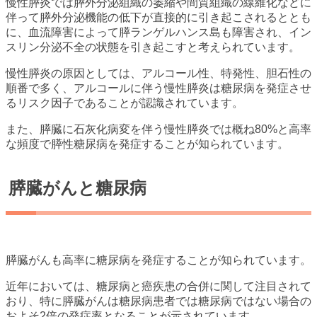
慢性膵炎では膵外分泌組織の萎縮や間質組織の線維化などに
伴って膵外分泌機能の低下が直接的に引き起こされるととも
に、血流障害によって膵ランゲルハンス島も障害され、イン
スリン分泌不全の状態を引き起こすと考えられています。
慢性膵炎の原因としては、アルコール性、特発性、胆石性の
順番で多く、アルコールに伴う慢性膵炎は糖尿病を発症させ
るリスク因子であることが認識されています。
また、膵臓に石灰化病変を伴う慢性膵炎では概ね80%と高率
な頻度で膵性糖尿病を発症することが知られています。
膵臓がんと糖尿病
膵臓がんも高率に糖尿病を発症することが知られています。
近年においては、糖尿病と癌疾患の合併に関して注目されて
おり、特に膵臓がんは糖尿病患者では糖尿病ではない場合の
およそ2倍の発症率となることが示されています。