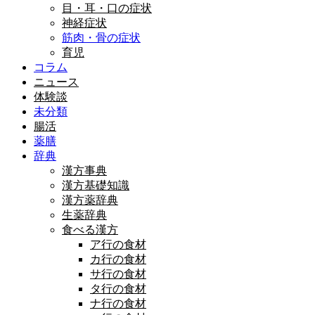
目・耳・口の症状
神経症状
筋肉・骨の症状
育児
コラム
ニュース
体験談
未分類
腸活
薬膳
辞典
漢方事典
漢方基礎知識
漢方薬辞典
生薬辞典
食べる漢方
ア行の食材
カ行の食材
サ行の食材
タ行の食材
ナ行の食材