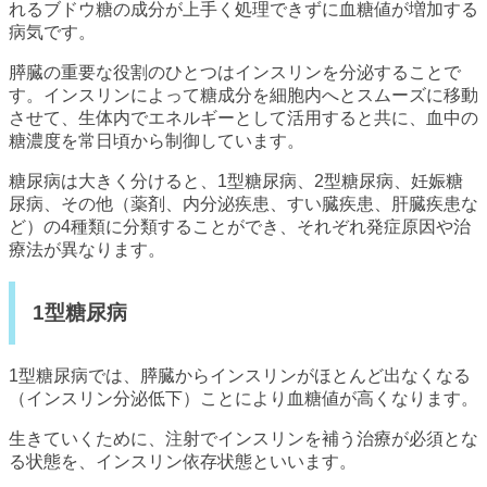
れるブドウ糖の成分が上手く処理できずに血糖値が増加する
病気です。
膵臓の重要な役割のひとつはインスリンを分泌することで
す。インスリンによって糖成分を細胞内へとスムーズに移動
させて、生体内でエネルギーとして活用すると共に、血中の
糖濃度を常日頃から制御しています。
糖尿病は大きく分けると、1型糖尿病、2型糖尿病、妊娠糖
尿病、その他（薬剤、内分泌疾患、すい臓疾患、肝臓疾患な
ど）の4種類に分類することができ、それぞれ発症原因や治
療法が異なります。
1型糖尿病
1型糖尿病では、膵臓からインスリンがほとんど出なくなる
（インスリン分泌低下）ことにより血糖値が高くなります。
生きていくために、注射でインスリンを補う治療が必須とな
る状態を、インスリン依存状態といいます。