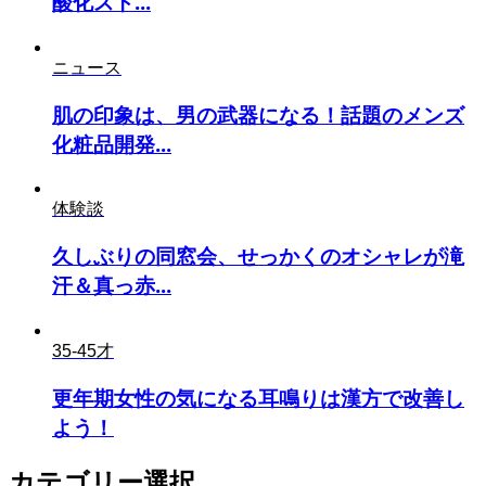
酸化スト...
ニュース
肌の印象は、男の武器になる！話題のメンズ
化粧品開発...
体験談
久しぶりの同窓会、せっかくのオシャレが滝
汗＆真っ赤...
35-45才
更年期女性の気になる耳鳴りは漢方で改善し
よう！
カテゴリー選択