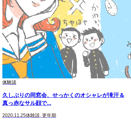
体験談
久しぶりの同窓会、せっかくのオシャレが滝汗＆
真っ赤なサル顔で...
2020.11.25
体験談
,
更年期