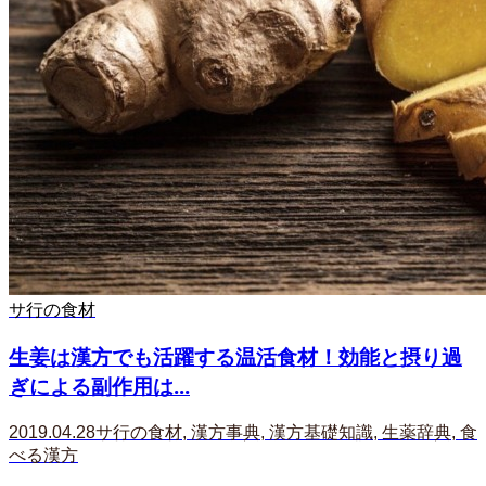
サ行の食材
生姜は漢方でも活躍する温活食材！効能と摂り過
ぎによる副作用は...
2019.04.28
サ行の食材
,
漢方事典
,
漢方基礎知識
,
生薬辞典
,
食
べる漢方