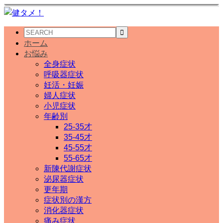
ホーム
お悩み
全身症状
呼吸器症状
妊活・妊娠
婦人症状
小児症状
年齢別
25-35才
35-45才
45-55才
55-65才
新陳代謝症状
泌尿器症状
更年期
症状別の漢方
消化器症状
痛み症状