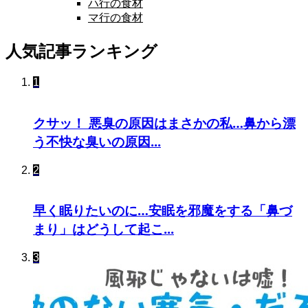
ハ行の食材
マ行の食材
人気記事ランキング
1
クサッ！ 悪臭の原因はまさかの私…鼻から漂
う不快な臭いの原因...
2
早く眠りたいのに…安眠を邪魔をする「鼻づ
まり」はどうして起こ...
3