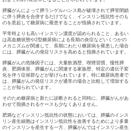
膵臓がんによって膵ランゲルハンス島が破壊されて膵管閉鎖
に伴う膵炎を合併するだけでなく、インスリン抵抗性そのも
のを惹起して糖尿病に罹患することが指摘されています。
平常時よりも高いインスリン濃度が認められること、あるい
は高血糖状態や2型糖尿病による長期の炎症などいくつかの
メカニズムが関連して、長期にわたり糖尿病を罹患した場合
には、膵臓がんの発症リスクを高めると指摘されています。
膵臓がんの危険因子には、大量飲酒歴、喫煙習慣、慢性膵
炎、肥満体形、膵臓がんに関連する家族歴、特定の遺伝子変
化を伴う症候群などが挙げられています。特に糖尿病患者で
は、膵臓がんの発症リスクが通常の場合と比較して増加する
ことが知られています。
そのため糖尿病と新たに診断されると同時に、膵臓がんがあ
わせて指摘されるケースも少なくありません。
肥満などインスリン抵抗性の状態においては、膵臓のインス
リン産生細胞はインスリン抵抗性を改善するためにより多量
のインスリンを産生する一方、膵臓がんではインスリン産生