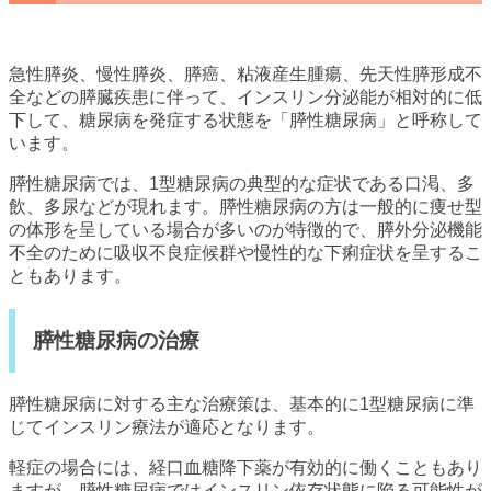
急性膵炎、慢性膵炎、膵癌、粘液産生腫瘍、先天性膵形成不
全などの膵臓疾患に伴って、インスリン分泌能が相対的に低
下して、糖尿病を発症する状態を「膵性糖尿病」と呼称して
います。
膵性糖尿病では、1型糖尿病の典型的な症状である口渇、多
飲、多尿などが現れます。膵性糖尿病の方は一般的に痩せ型
の体形を呈している場合が多いのが特徴的で、膵外分泌機能
不全のために吸収不良症候群や慢性的な下痢症状を呈するこ
ともあります。
膵性糖尿病の治療
膵性糖尿病に対する主な治療策は、基本的に1型糖尿病に準
じてインスリン療法が適応となります。
軽症の場合には、経口血糖降下薬が有効的に働くこともあり
ますが、膵性糖尿病ではインスリン依存状態に陥る可能性が