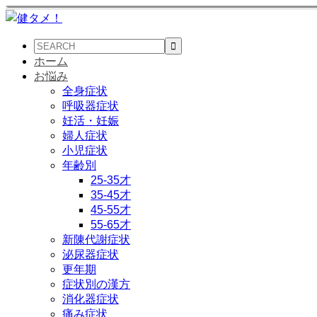
ホーム
お悩み
全身症状
呼吸器症状
妊活・妊娠
婦人症状
小児症状
年齢別
25-35才
35-45才
45-55才
55-65才
新陳代謝症状
泌尿器症状
更年期
症状別の漢方
消化器症状
痛み症状