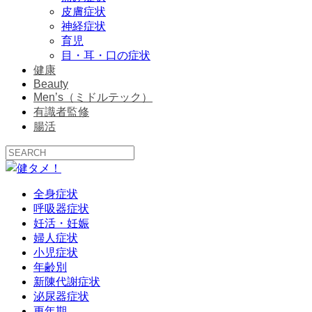
皮膚症状
神経症状
育児
目・耳・口の症状
健康
Beauty
Men’s（ミドルテック）
有識者監修
腸活
全身症状
呼吸器症状
妊活・妊娠
婦人症状
小児症状
年齢別
新陳代謝症状
泌尿器症状
更年期