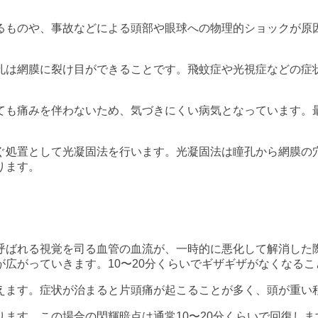
るものや、事故などによる頭部や眼球への物理的ショックが原
孔は網膜に裂け目ができることです。飛蚊症や光視症などの症
ても痛みを伴わないため、気づきにくい病気となっています。
ぐ処置として光凝固法を行います。光凝固法は瞳孔から網膜の
ります。
呼ばれる視覚を司る血管の血流が、一時的に悪化して解消した
広がっていきます。10〜20分くらいでギザギザがなくなる
えます。症状が治まると片頭痛が起こることが多く、頭が重い
ます。この場合の閃輝暗点は通常10〜20分くらいで回復し