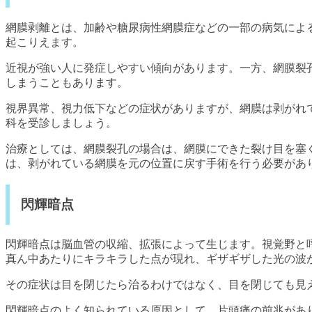
網膜剥離とは、加齢や糖尿病性網膜症などの一部の病気によ
起こりえます。
近視が強い人に発症しやすい傾向があります。一方、網膜裂
しまうこともあります。
視界異常、視力低下などの症状がありますが、網膜は剥がれ
科を受診しましょう。
治療としては、網膜裂孔の場合は、網膜にできた裂け目を塞
は、剥がれている網膜を元の位置に戻す手術を行う必要があ
閃輝暗点
閃輝暗点は脳血管の収縮、拡張によって生じます。視覚野と
真ん中あたりにキラキラした点が現れ、ギザギザした光の波が
その症状は目を閉じたら治るわけではなく、目を閉じても見
閃輝暗点のよく知られている原因として、片頭痛の前兆があり