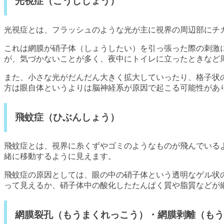
光視症（こうししょう）
光視症とは、フラッシュのような光が主に視界の周辺部にチ
これは網膜が硝子体（しょうしたい）を引っ張った際の刺激
が、気づかないことが多く、夜中にトイレに立ったときなど
また、小さな光がだんだん大きく拡大していったり、格子状
方は眼自体というよりは脳神経系が原因で起こる可能性があ
飛蚊症（ひぶんしょう）
飛蚊症とは、視界に糸くずやゴミのようなものが飛んでいる
緒に移動するように見えます。
飛蚊症の原因としては、眼の中の硝子体という透明なゲル状
って見えるか、硝子体中の酸化したたんぱく質や脂質などが
網膜裂孔（もうまくれっこう）・網膜剥離（もう