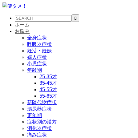
ホーム
お悩み
全身症状
呼吸器症状
妊活・妊娠
婦人症状
小児症状
年齢別
25-35才
35-45才
45-55才
55-65才
新陳代謝症状
泌尿器症状
更年期
症状別の漢方
消化器症状
痛み症状