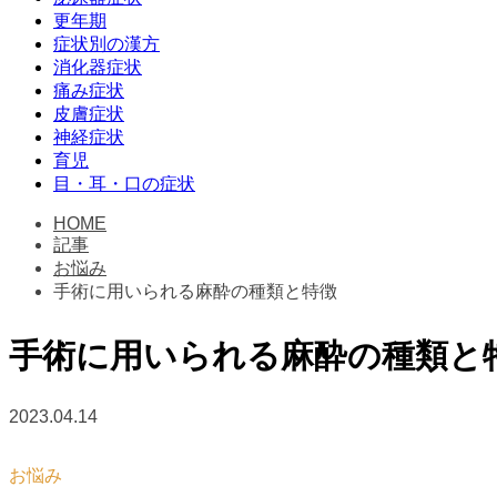
更年期
症状別の漢方
消化器症状
痛み症状
皮膚症状
神経症状
育児
目・耳・口の症状
HOME
記事
お悩み
手術に用いられる麻酔の種類と特徴
手術に用いられる麻酔の種類と
2023.04.14
お悩み