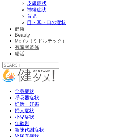
皮膚症状
神経症状
育児
目・耳・口の症状
健康
Beauty
Men’s（ミドルテック）
有識者監修
腸活
全身症状
呼吸器症状
妊活・妊娠
婦人症状
小児症状
年齢別
新陳代謝症状
泌尿器症状