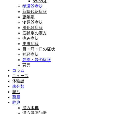
55-65才
循環器症状
新陳代謝症状
更年期
泌尿器症状
消化器症状
症状別の漢方
痛み症状
皮膚症状
目・耳・口の症状
神経症状
筋肉・骨の症状
育児
コラム
ニュース
体験談
未分類
腸活
薬膳
辞典
漢方事典
漢方基礎知識