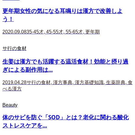
更年期女性の気になる耳鳴りは漢方で改善しよ
う！
2020.09.08
35-45才
,
45-55才
,
55-65才
,
更年期
サ行の食材
生姜は漢方でも活躍する温活食材！効能と摂り過
ぎによる副作用は...
2019.04.28
サ行の食材
,
漢方事典
,
漢方基礎知識
,
生薬辞典
,
食
べる漢方
Beauty
体のサビを防ぐ「SOD」とは？老化に関わる酸化
ストレスケアを...