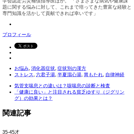
学会認定労災補償指導医ほか。 「さまざまな病気や健康課
題に関する悩みに対して、これまで培ってきた豊富な経験と
専門知識を活かして貢献できれば幸いです」
プロフィール
お悩み
,
消化器症状
,
症状別の漢方
ストレス
,
六君子湯
,
半夏瀉心湯
,
胃もたれ
,
自律神経
気管支喘息との違いは？咳喘息の診断と検査
「健康に良い」と注目される貧乏ゆすり（ジグリン
グ）の効果とは？
関連記事
35-45才