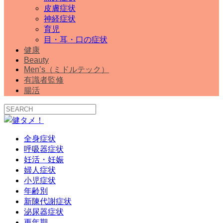
皮膚症状
神経症状
育児
目・耳・口の症状
健康
Beauty
Men’s（ミドルテック）
有識者監修
腸活
全身症状
呼吸器症状
妊活・妊娠
婦人症状
小児症状
年齢別
新陳代謝症状
泌尿器症状
更年期