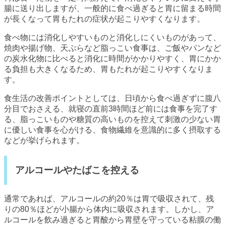
腸に送り出しますが、一般的に食べ過ぎると胃に留まる時間
が長くなって胃もたれの症状が起こりやすくなります。
食べ物には消化しやすいものと消化しにくいものがあって、
焼肉や揚げ物、天ぷらなど脂っこい食事は、ご飯やパンなど
の炭水化物に比べると消化に時間がかかりやすく、胃にかか
る負担も大きくなるため、胃もたれが起こりやすくなりま
す。
食生活の改善ポイントとしては、日頃から食べ過ぎずに腹八
分目でおさえる、就寝の直前3時間ほど前には食事を完了す
る、脂っこいものや糖質の高いものを控えて刺激の少ない胃
に優しい食事を心がける、食物繊維を意識的に多く摂取する
などが挙げられます。
アルコールやたばこを控える
通常であれば、アルコールの約20％は胃で吸収されて、残
りの80％ほどが小腸から体内に吸収されます。しかし、ア
ルコールを飲み過ぎると胃酸から胃壁を守っている粘膜の働