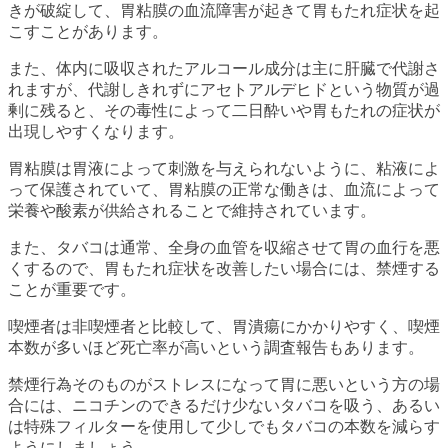
きが破綻して、胃粘膜の血流障害が起きて胃もたれ症状を起
こすことがあります。
また、体内に吸収されたアルコール成分は主に肝臓で代謝さ
れますが、代謝しきれずにアセトアルデヒドという物質が過
剰に残ると、その毒性によって二日酔いや胃もたれの症状が
出現しやすくなります。
胃粘膜は胃液によって刺激を与えられないように、粘液によ
って保護されていて、胃粘膜の正常な働きは、血流によって
栄養や酸素が供給されることで維持されています。
また、タバコは通常、全身の血管を収縮させて胃の血行を悪
くするので、胃もたれ症状を改善したい場合には、禁煙する
ことが重要です。
喫煙者は非喫煙者と比較して、胃潰瘍にかかりやすく、喫煙
本数が多いほど死亡率が高いという調査報告もあります。
禁煙行為そのものがストレスになって胃に悪いという方の場
合には、ニコチンのできるだけ少ないタバコを吸う、あるい
は特殊フィルターを使用して少しでもタバコの本数を減らす
ようにしましょう。