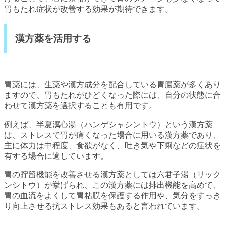
胃もたれ症状が改善する効果が期待できます。
漢方薬を活用する
胃薬には、生薬や漢方成分を配合している胃腸薬が多くあり
ますので、胃もたれがひどくなった際には、自分の状態に合
わせて漢方薬を選択することも有用です。
例えば、半夏瀉心湯（ハンゲシャシントウ）という漢方薬
は、ストレスで胃が痛くなった場合に用いる漢方薬であり、
主に体力は中程度、食欲がなく、吐き気や下痢などの症状を
有する場合に適しています。
胃の貯留機能を改善させる漢方薬としては六君子湯（リック
ンシトウ）が挙げられ、この漢方薬には排出機能を高めて、
胃の血流をよくして胃粘膜を保護する作用や、気分をすっき
り向上させる抗ストレス効果もあると言われています。