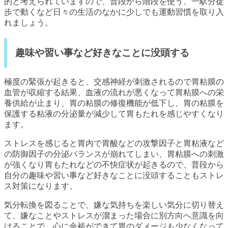
的と考えられていますので、普段から階段を使う、一駅分徒
歩で動くなど日々の生活のなかに少しでも運動習慣を取り入
れましょう。
趣味や習い事など好きなことに没頭する
極度の緊張が起きると、交感神経が刺激されるので胃粘膜の
血管が収縮する結果、血液の流れが悪くなって胃粘膜への栄
養供給が止まり、胃の粘膜の修復機能が低下し、胃の粘膜を
保護する粘液の分泌量が減少して胃もたれを感じやすくなり
ます。
ストレスを感じると胃内で胃酸などの攻撃因子と胃粘液など
の防御因子の分泌バランスが崩れてしまい、胃粘膜への刺激
が強くなり胃もたれなどの不快症状が起きるので、普段から
自分の趣味や習い事など好きなことに没頭することもストレ
ス対策になります。
気分転換を図ることで、嫌な気持ちを楽しい気分に切り替え
て、嫌なことやストレスが溜まった場合に別方向へ意識を向
けることで、心に余裕ができて胃のダメージも少なくなって