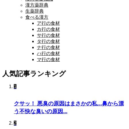
漢方薬辞典
生薬辞典
食べる漢方
ア行の食材
カ行の食材
サ行の食材
タ行の食材
ナ行の食材
ハ行の食材
マ行の食材
人気記事ランキング
1
クサッ！ 悪臭の原因はまさかの私…鼻から漂
う不快な臭いの原因...
2