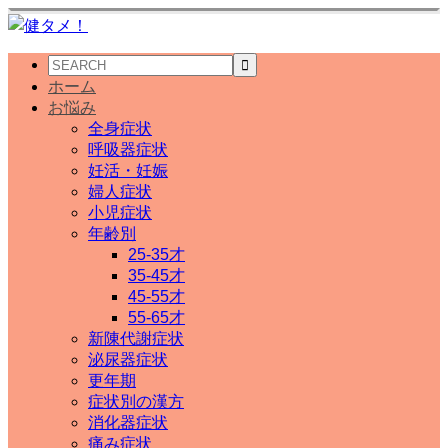
ホーム
お悩み
全身症状
呼吸器症状
妊活・妊娠
婦人症状
小児症状
年齢別
25-35才
35-45才
45-55才
55-65才
新陳代謝症状
泌尿器症状
更年期
症状別の漢方
消化器症状
痛み症状