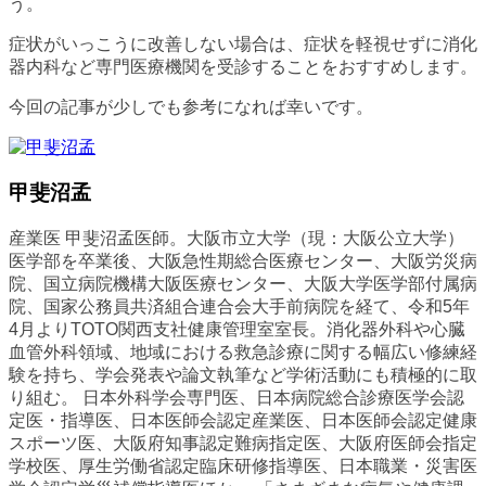
う。
症状がいっこうに改善しない場合は、症状を軽視せずに消化
器内科など専門医療機関を受診することをおすすめします。
今回の記事が少しでも参考になれば幸いです。
甲斐沼孟
産業医 甲斐沼孟医師。大阪市立大学（現：大阪公立大学）
医学部を卒業後、大阪急性期総合医療センター、大阪労災病
院、国立病院機構大阪医療センター、大阪大学医学部付属病
院、国家公務員共済組合連合会大手前病院を経て、令和5年
4月よりTOTO関西支社健康管理室室長。消化器外科や心臓
血管外科領域、地域における救急診療に関する幅広い修練経
験を持ち、学会発表や論文執筆など学術活動にも積極的に取
り組む。 日本外科学会専門医、日本病院総合診療医学会認
定医・指導医、日本医師会認定産業医、日本医師会認定健康
スポーツ医、大阪府知事認定難病指定医、大阪府医師会指定
学校医、厚生労働省認定臨床研修指導医、日本職業・災害医