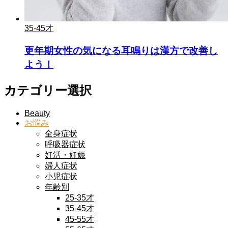
35-45才
更年期女性の気になる耳鳴りは漢方で改善し
よう！
カテゴリー選択
Beauty
お悩み
全身症状
呼吸器症状
妊活・妊娠
婦人症状
小児症状
年齢別
25-35才
35-45才
45-55才