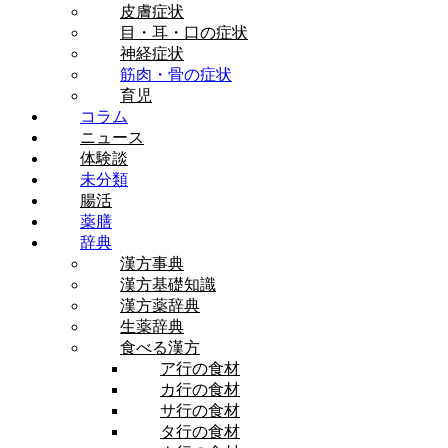
皮膚症状
目・耳・口の症状
神経症状
筋肉・骨の症状
育児
コラム
ニュース
体験談
未分類
腸活
薬膳
辞典
漢方事典
漢方基礎知識
漢方薬辞典
生薬辞典
食べる漢方
ア行の食材
カ行の食材
サ行の食材
タ行の食材