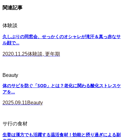
関連記事
体験談
久しぶりの同窓会、せっかくのオシャレが滝汗＆真っ赤なサ
ル顔で...
2020.11.25
体験談
,
更年期
Beauty
体のサビを防ぐ「SOD」とは？老化に関わる酸化ストレスケ
アを...
2025.09.11
Beauty
サ行の食材
生姜は漢方でも活躍する温活食材！効能と摂り過ぎによる副