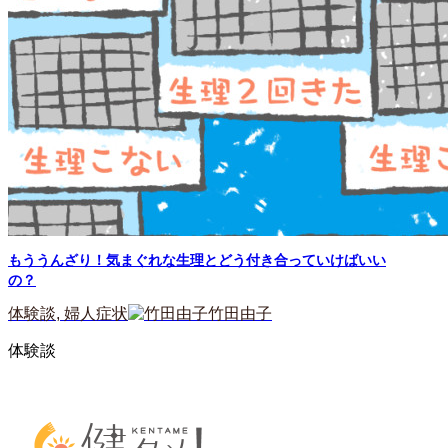
もううんざり！気まぐれな生理とどう付き合っていけばいい
の？
体験談
,
婦人症状
竹田由子
体験談