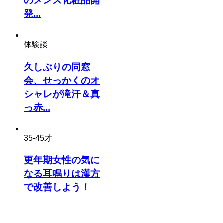
発...
体験談
久しぶりの同窓
会、せっかくのオ
シャレが滝汗＆真
っ赤...
35-45才
更年期女性の気に
なる耳鳴りは漢方
で改善しよう！