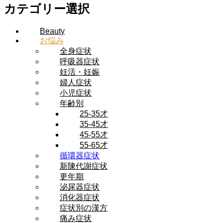
カテゴリー選択
Beauty
お悩み
全身症状
呼吸器症状
妊活・妊娠
婦人症状
小児症状
年齢別
25-35才
35-45才
45-55才
55-65才
循環器症状
新陳代謝症状
更年期
泌尿器症状
消化器症状
症状別の漢方
痛み症状