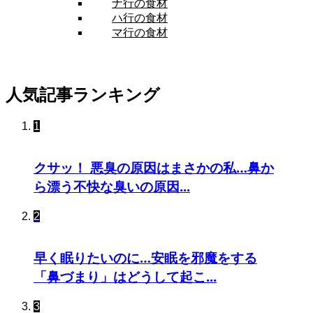
ナ行の食材
ハ行の食材
マ行の食材
人気記事ランキング
1
クサッ！ 悪臭の原因はまさかの私…鼻か
ら漂う不快な臭いの原因...
2
早く眠りたいのに…安眠を邪魔をする
「鼻づまり」はどうして起こ...
3