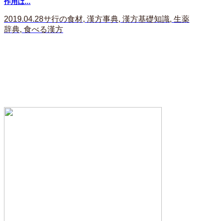
作用は...
2019.04.28
サ行の食材
,
漢方事典
,
漢方基礎知識
,
生薬
辞典
,
食べる漢方