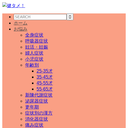
ホーム
お悩み
全身症状
呼吸器症状
妊活・妊娠
婦人症状
小児症状
年齢別
25-35才
35-45才
45-55才
55-65才
新陳代謝症状
泌尿器症状
更年期
症状別の漢方
消化器症状
痛み症状