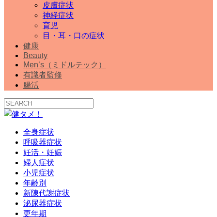
皮膚症状
神経症状
育児
目・耳・口の症状
健康
Beauty
Men’s（ミドルテック）
有識者監修
腸活
全身症状
呼吸器症状
妊活・妊娠
婦人症状
小児症状
年齢別
新陳代謝症状
泌尿器症状
更年期