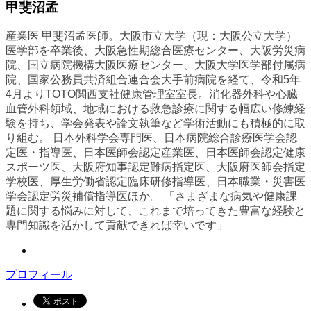
甲斐沼孟
産業医 甲斐沼孟医師。大阪市立大学（現：大阪公立大学）
医学部を卒業後、大阪急性期総合医療センター、大阪労災病
院、国立病院機構大阪医療センター、大阪大学医学部付属病
院、国家公務員共済組合連合会大手前病院を経て、令和5年
4月よりTOTO関西支社健康管理室室長。消化器外科や心臓
血管外科領域、地域における救急診療に関する幅広い修練経
験を持ち、学会発表や論文執筆など学術活動にも積極的に取
り組む。 日本外科学会専門医、日本病院総合診療医学会認
定医・指導医、日本医師会認定産業医、日本医師会認定健康
スポーツ医、大阪府知事認定難病指定医、大阪府医師会指定
学校医、厚生労働省認定臨床研修指導医、日本職業・災害医
学会認定労災補償指導医ほか。 「さまざまな病気や健康課
題に関する悩みに対して、これまで培ってきた豊富な経験と
専門知識を活かして貢献できれば幸いです」
プロフィール