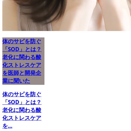
体のサビを防ぐ
「SOD」とは？
老化に関わる酸
化ストレスケア
を医師と開発企
業に聞いた
体のサビを防ぐ
「SOD」とは？
老化に関わる酸
化ストレスケア
を...