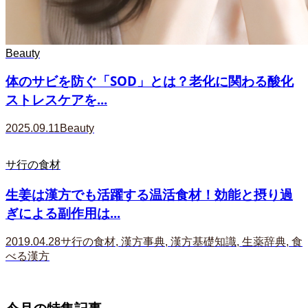
Beauty
体のサビを防ぐ「SOD」とは？老化に関わる酸化
ストレスケアを...
2025.09.11
Beauty
サ行の食材
生姜は漢方でも活躍する温活食材！効能と摂り過
ぎによる副作用は...
2019.04.28
サ行の食材
,
漢方事典
,
漢方基礎知識
,
生薬辞典
,
食
べる漢方