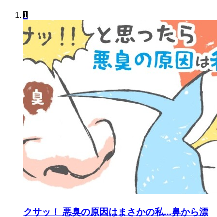
1
クサッ！ 悪臭の原因はまさかの私…鼻から漂