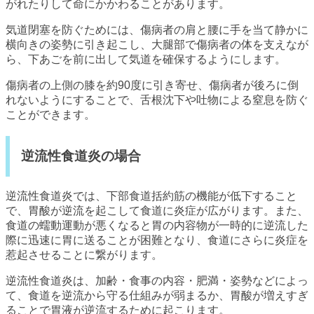
がれたりして命にかかわることがあります。
気道閉塞を防ぐためには、傷病者の肩と腰に手を当て静かに
横向きの姿勢に引き起こし、大腿部で傷病者の体を支えなが
ら、下あごを前に出して気道を確保するようにします。
傷病者の上側の膝を約90度に引き寄せ、傷病者が後ろに倒
れないようにすることで、舌根沈下や吐物による窒息を防ぐ
ことができます。
逆流性食道炎の場合
逆流性食道炎では、下部食道括約筋の機能が低下すること
で、胃酸が逆流を起こして食道に炎症が広がります。また、
食道の蠕動運動が悪くなると胃の内容物が一時的に逆流した
際に迅速に胃に送ることが困難となり、食道にさらに炎症を
惹起させることに繋がります。
逆流性食道炎は、加齢・食事の内容・肥満・姿勢などによっ
て、食道を逆流から守る仕組みが弱まるか、胃酸が増えすぎ
ることで胃液が逆流するために起こります。