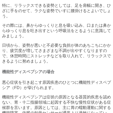
特に、リラックスできる姿勢としては、足を肩幅に開き、ひ
ざに手をのせて、ラクな姿勢でいすに腰掛けるとよいでしょ
う。
その際には、鼻からゆっくりと息を吸い込み、口または鼻か
らゆっくり息を吐き出すという呼吸法をとるように意識して
みましょう。
日頃から、姿勢が悪いと不必要な負担が体のあちこちにかか
り、疲労度が増してさまざまな不調が出やすくなりますの
で、休憩時間にストレッチなどを取り入れて、リラックスで
きるように努めましょう。
機能性ディスペプシアの場合
悪心症状を引き起こす原因疾患のひとつに機能性ディスペプ
シア（FD）が挙げられます。
機能性ディスペプシアは症状の原因となる器質的疾患を認め
ない、胃・十二指腸領域に起因する不快な慢性症状がある症
候群を言います。原因としては、主に胃の蠕動運動に関する
機能障害、内臓の知覚センサーが通常より過敏になってい