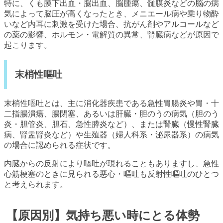
特に、くも膜下出血・脳出血、脳腫瘍、髄膜炎などの脳の病
気によって脳圧が高くなったとき、メニエール病や乗り物酔
いなど内耳に刺激を受けた場合、抗がん剤やアルコールなど
の薬の影響、ホルモン・電解質の異常、腎臓病などが原因で
起こります。
末梢性嘔吐
末梢性嘔吐とは、主に消化器疾患である急性胃腸炎や胃・十
二指腸潰瘍、腸閉塞、あるいは肝臓・胆のうの病気（胆のう
炎・胆管炎、胆石、急性膵炎など）、または腎臓（慢性腎臓
病、腎盂腎炎など）や生殖器（婦人科系・泌尿器系）の病気
の場合に認められる症状です。
内臓からの反射により嘔吐が現れることもありますし、急性
心筋梗塞のときに見られる悪心・嘔吐も反射性嘔吐のひとつ
と考えられます。
【原因別】気持ち悪い時にとる体勢