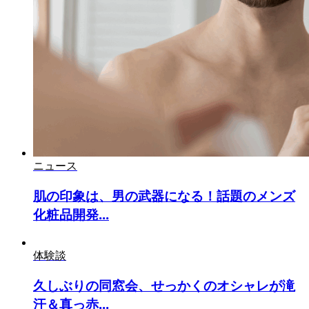
ニュース
肌の印象は、男の武器になる！話題のメンズ
化粧品開発...
体験談
久しぶりの同窓会、せっかくのオシャレが滝
汗＆真っ赤...