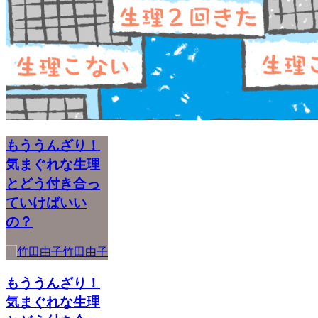
もううんざり！
気まぐれな生理
とどう付き合っ
ていけばいい
の？
竹田由子
もううんざり！
気まぐれな生理