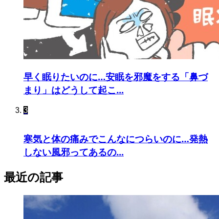
早く眠りたいのに…安眠を邪魔をする「鼻づ
まり」はどうして起こ...
3
寒気と体の痛みでこんなにつらいのに…発熱
しない風邪ってあるの...
最近の記事