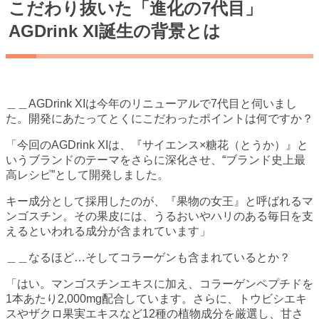
こだわり抜いた「進化の7代目」
AGDrink XI誕生の背景とは
＿＿AGDrink XIは今年のリニューアルで7代目と伺いまし
た。開発にあたってとくにこだわったポイントは何ですか？
「今回のAGDrink XIは、『サイエンス×糖花（とうか）』と
いうブランドのテーマをさらに深化させ、“ブランド史上最
高レシピ”として開発しました。
キー成分として採用したのが、『果物の女王』と呼ばれるマ
ンゴスチン。その果皮には、うるおいやハリのある毎日を支
えるといわれる成分が含まれています」
＿＿なるほど…そしてコラーゲンも含まれているとか？
「はい。マンゴスチンエキスに加え、コラーゲンペプチドを
1本あたり2,000mg配合しています。さらに、トウビシエキ
スやザクロ果実エキスなど12種の植物成分を厳選し、甘さ