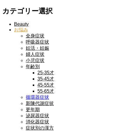
カテゴリー選択
Beauty
お悩み
全身症状
呼吸器症状
妊活・妊娠
婦人症状
小児症状
年齢別
25-35才
35-45才
45-55才
55-65才
循環器症状
新陳代謝症状
更年期
泌尿器症状
消化器症状
症状別の漢方