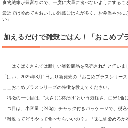
食物繊維が豊富なので、一度に大量に食べないようにするこ
最近では冷めてもおいしい雑穀ごはんが多く、お弁当やおに
い」
加えるだけで雑穀ごはん！「おこめプ
＿＿はくばくさんでは新しい雑穀商品を発売されたと伺いま
「はい、2025年8月1日より新発売の『おこめプラスシリー
＿＿おこめプラスシリーズの特徴を教えてください。
「特徴の一つ目は、“大さじ1杯だけ”という気軽さ。白米1
二つ目は、小容量（240g）チャック付きパッケージで、税込
『雑穀ってどうやって食べたらいいの？』『味に馴染めるか