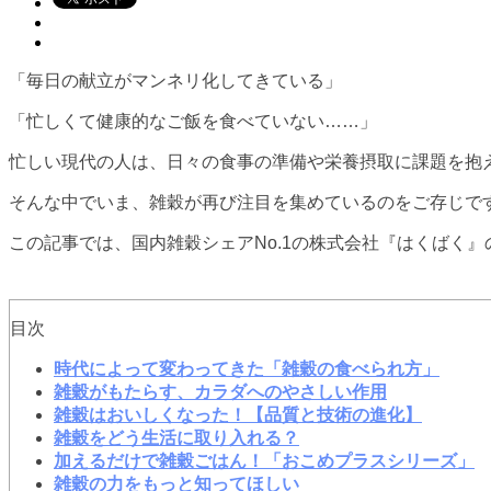
「毎日の献立がマンネリ化してきている」
「忙しくて健康的なご飯を食べていない……」
忙しい現代の人は、日々の食事の準備や栄養摂取に課題を抱
そんな中でいま、雑穀が再び注目を集めているのをご存じで
この記事では、国内雑穀シェアNo.1の株式会社『はくばく
目次
時代によって変わってきた「雑穀の食べられ方」
雑穀がもたらす、カラダへのやさしい作用
雑穀はおいしくなった！【品質と技術の進化】
雑穀をどう生活に取り入れる？
加えるだけで雑穀ごはん！「おこめプラスシリーズ」
雑穀の力をもっと知ってほしい