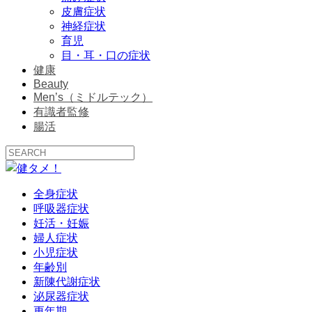
皮膚症状
神経症状
育児
目・耳・口の症状
健康
Beauty
Men’s（ミドルテック）
有識者監修
腸活
全身症状
呼吸器症状
妊活・妊娠
婦人症状
小児症状
年齢別
新陳代謝症状
泌尿器症状
更年期