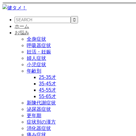
ホーム
お悩み
全身症状
呼吸器症状
妊活・妊娠
婦人症状
小児症状
年齢別
25-35才
35-45才
45-55才
55-65才
新陳代謝症状
泌尿器症状
更年期
症状別の漢方
消化器症状
痛み症状