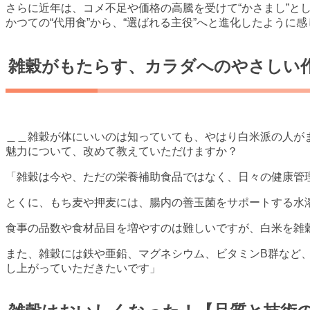
さらに近年は、コメ不足や価格の高騰を受けて“かさまし”と
かつての“代用食”から、“選ばれる主役”へと進化したように
雑穀がもたらす、カラダへのやさしい
＿＿雑穀が体にいいのは知っていても、やはり白米派の人が
魅力について、改めて教えていただけますか？
「雑穀は今や、ただの栄養補助食品ではなく、日々の健康管
とくに、もち麦や押麦には、腸内の善玉菌をサポートする水
食事の品数や食材品目を増やすのは難しいですが、白米を雑
また、雑穀には鉄や亜鉛、マグネシウム、ビタミンB群など
し上がっていただきたいです」