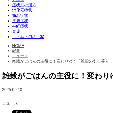
症状別の漢方
消化器症状
痛み症状
皮膚症状
神経症状
育児
目・耳・口の症状
HOME
記事
ニュース
雑穀がごはんの主役に！変わりゆく「雑穀のある暮らし
雑穀がごはんの主役に！変わり
2025.09.10
ニュース