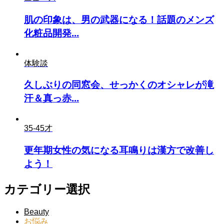
肌の印象は、男の武器になる！話題のメンズ
化粧品開発...
体験談
久しぶりの同窓会、せっかくのオシャレが滝
汗＆真っ赤...
35-45才
更年期女性の気になる耳鳴りは漢方で改善し
よう！
カテゴリー選択
Beauty
お悩み