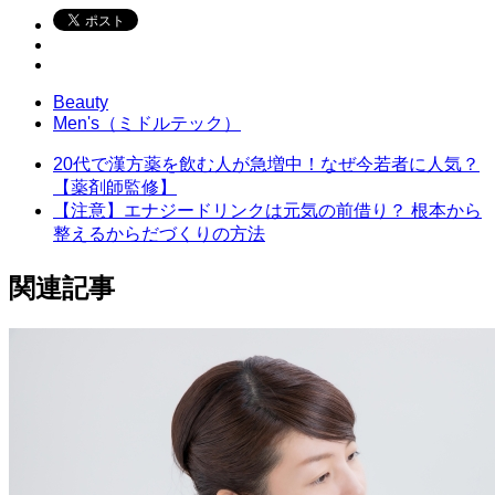
Beauty
Men's（ミドルテック）
20代で漢方薬を飲む人が急増中！なぜ今若者に人気？
【薬剤師監修】
【注意】エナジードリンクは元気の前借り？ 根本から
整えるからだづくりの方法
関連記事