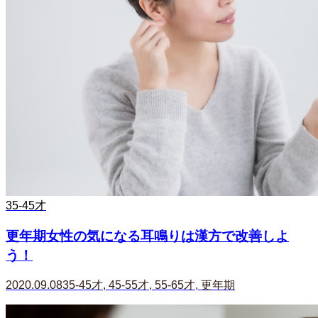
35-45才
更年期女性の気になる耳鳴りは漢方で改善しよ
う！
2020.09.08
35-45才
,
45-55才
,
55-65才
,
更年期