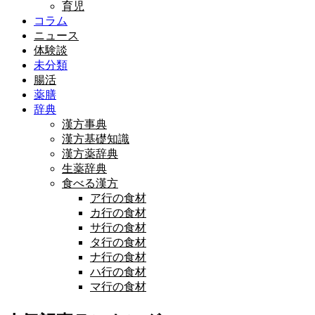
育児
コラム
ニュース
体験談
未分類
腸活
薬膳
辞典
漢方事典
漢方基礎知識
漢方薬辞典
生薬辞典
食べる漢方
ア行の食材
カ行の食材
サ行の食材
タ行の食材
ナ行の食材
ハ行の食材
マ行の食材