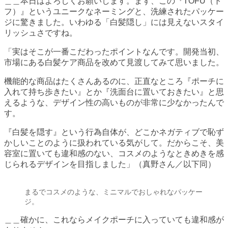
＿＿本日はよろしくお願いします。まず、この『TOFU（ト
フ）』というユニークなネーミングと、洗練されたパッケー
ジに驚きました。いわゆる「白髪隠し」には見えないスタイ
リッシュさですね。
「実はそこが一番こだわったポイントなんです。開発当初、
市場にある白髪ケア商品を改めて見渡してみて思いました。
機能的な商品はたくさんあるのに、正直なところ『ポーチに
入れて持ち歩きたい』とか『洗面台に置いておきたい』と思
えるような、デザイン性の高いものが非常に少なかったんで
す。
『白髪を隠す』という行為自体が、どこかネガティブで恥ず
かしいことのように扱われている気がして。だからこそ、美
容室に置いても違和感のない、コスメのようなときめきを感
じられるデザインを目指しました」（真野さん／以下同）
まるでコスメのような、ミニマルでおしゃれなパッケー
ジ。
＿＿確かに、これならメイクポーチに入っていても違和感が