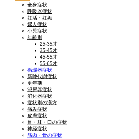
全身症状
呼吸器症状
妊活・妊娠
婦人症状
小児症状
年齢別
25-35才
35-45才
45-55才
55-65才
循環器症状
新陳代謝症状
更年期
泌尿器症状
消化器症状
症状別の漢方
痛み症状
皮膚症状
目・耳・口の症状
神経症状
筋肉・骨の症状