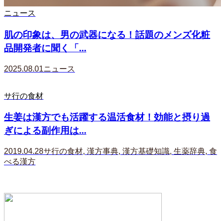
ニュース
肌の印象は、男の武器になる！話題のメンズ化粧
品開発者に聞く「...
2025.08.01
ニュース
サ行の食材
生姜は漢方でも活躍する温活食材！効能と摂り過
ぎによる副作用は...
2019.04.28
サ行の食材
,
漢方事典
,
漢方基礎知識
,
生薬辞典
,
食
べる漢方