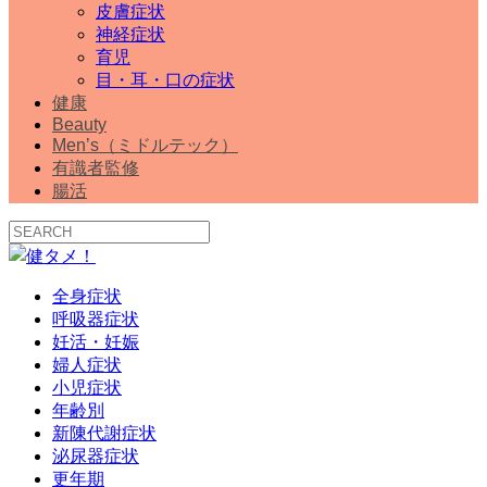
皮膚症状
神経症状
育児
目・耳・口の症状
健康
Beauty
Men’s（ミドルテック）
有識者監修
腸活
全身症状
呼吸器症状
妊活・妊娠
婦人症状
小児症状
年齢別
新陳代謝症状
泌尿器症状
更年期