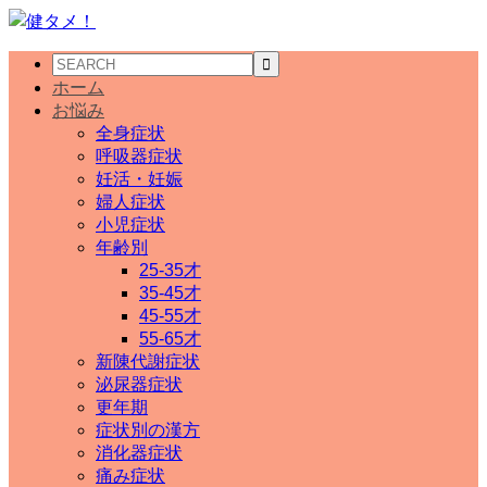
ホーム
お悩み
全身症状
呼吸器症状
妊活・妊娠
婦人症状
小児症状
年齢別
25-35才
35-45才
45-55才
55-65才
新陳代謝症状
泌尿器症状
更年期
症状別の漢方
消化器症状
痛み症状