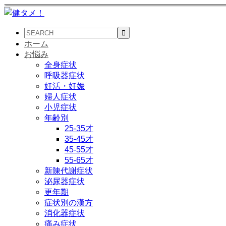
ホーム
お悩み
全身症状
呼吸器症状
妊活・妊娠
婦人症状
小児症状
年齢別
25-35才
35-45才
45-55才
55-65才
新陳代謝症状
泌尿器症状
更年期
症状別の漢方
消化器症状
痛み症状