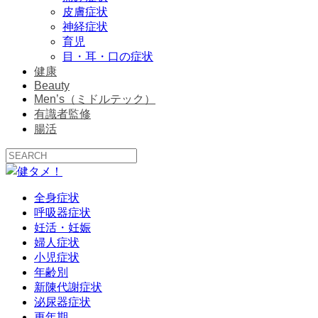
皮膚症状
神経症状
育児
目・耳・口の症状
健康
Beauty
Men’s（ミドルテック）
有識者監修
腸活
全身症状
呼吸器症状
妊活・妊娠
婦人症状
小児症状
年齢別
新陳代謝症状
泌尿器症状
更年期