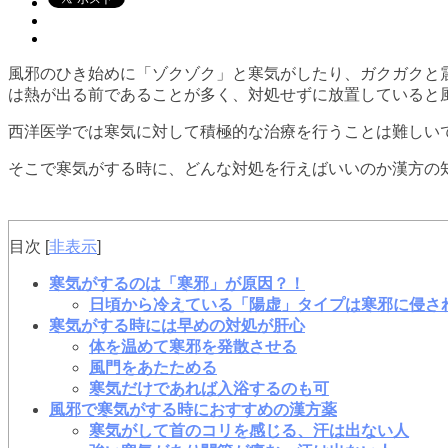
風邪のひき始めに「ゾクゾク」と寒気がしたり、ガクガクと
は熱が出る前であることが多く、対処せずに放置していると
西洋医学では寒気に対して積極的な治療を行うことは難しい
そこで寒気がする時に、どんな対処を行えばいいのか漢方の
目次
[
非表示
]
寒気がするのは「寒邪」が原因？！
日頃から冷えている「陽虚」タイプは寒邪に侵さ
寒気がする時には早めの対処が肝心
体を温めて寒邪を発散させる
風門をあたためる
寒気だけであれば入浴するのも可
風邪で寒気がする時におすすめの漢方薬
寒気がして首のコリを感じる、汗は出ない人