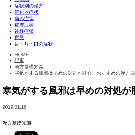
症状別の漢方
消化器症状
痛み症状
皮膚症状
神経症状
育児
目・耳・口の症状
HOME
記事
漢方基礎知識
寒気がする風邪は早めの対処が肝心！おすすめの漢方薬
寒気がする風邪は早めの対処が
2019.01.16
漢方基礎知識