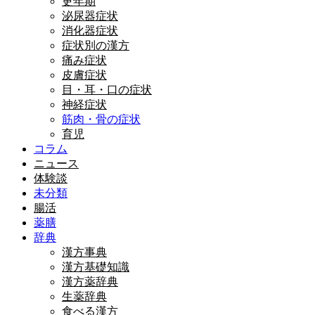
更年期
泌尿器症状
消化器症状
症状別の漢方
痛み症状
皮膚症状
目・耳・口の症状
神経症状
筋肉・骨の症状
育児
コラム
ニュース
体験談
未分類
腸活
薬膳
辞典
漢方事典
漢方基礎知識
漢方薬辞典
生薬辞典
食べる漢方