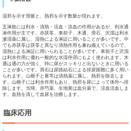
湿邪を示す滑脈と、熱邪を示す数脈が現れます。
五淋散には利水・清熱・活血・凉血の作用があるが、利水通
淋作用が主です。赤茯苓、車前子、木通、滑石、沢瀉は利水
滲湿薬に属し、湿熱による淋証に用いることが多いです。中
でも赤茯苓は茯苓と異なり清熱作用も兼ね備えているので、
湿熱による淋証に用いられることが多いです。車前子と沢瀉
は利水作用に優れ一般的な水湿停滞にもよく使われます。木
通は通の力が強く、特に尿がスッキリと出ないときに用いる
ことが多いです。滑石は尿路結石による排尿困難に多く用い
られます。山梔子と黄芩は清熱薬に属し、熱邪を除去しま
す。山梔子には利水作用もあり、熱邪を尿によって体外へ排
除します。当帰、赤芍薬、生地黄は血分薬で、涼血活血しま
す。血熱を清して血尿を治療します。
臨床応用