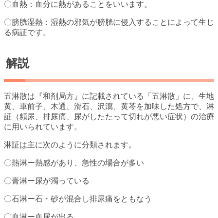
〇血熱：血分に熱があることをいいます。
〇膀胱湿熱：湿熱の邪気が膀胱に侵入することによって生じ
る病証です。
解説
五淋散は『和剤局方』に記載されている「五淋散」に、生地
黄、車前子、木通、滑石、沢瀉、黄芩を加味した処方で、淋
証（頻尿、排尿痛、尿がしたたって切れが悪い症状）の治療
に用いられています。
淋証は主に次のように分類されます。
〇熱淋ー熱感があり、急性の場合が多い
〇膏淋ー尿が濁っている
〇石淋ー石・砂が混合し排尿痛をともなう
〇血淋ー血尿が出る