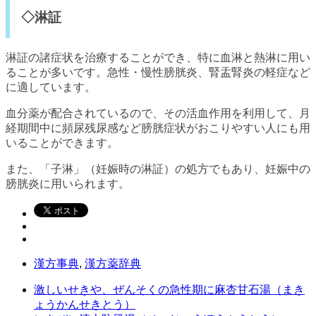
◇淋証
淋証の諸症状を治療することができ、特に血淋と熱淋に用い
ることが多いです。急性・慢性膀胱炎、腎盂腎炎の軽症など
に適しています。
血分薬が配合されているので、その活血作用を利用して、月
経期間中に頻尿残尿感など膀胱症状がおこりやすい人にも用
いることができます。
また、「子淋」（妊娠時の淋証）の処方でもあり、妊娠中の
膀胱炎に用いられます。
漢方事典
,
漢方薬辞典
激しいせきや、ぜんそくの急性期に麻杏甘石湯（まき
ょうかんせきとう）