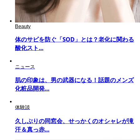
Beauty
体のサビを防ぐ「SOD」とは？老化に関わる
酸化スト...
ニュース
肌の印象は、男の武器になる！話題のメンズ
化粧品開発...
体験談
久しぶりの同窓会、せっかくのオシャレが滝
汗＆真っ赤...