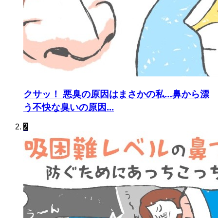
クサッ！ 悪臭の原因はまさかの私…鼻から漂
う不快な臭いの原因...
2