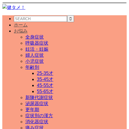
ホーム
お悩み
全身症状
呼吸器症状
妊活・妊娠
婦人症状
小児症状
年齢別
25-35才
35-45才
45-55才
55-65才
新陳代謝症状
泌尿器症状
更年期
症状別の漢方
消化器症状
痛み症状