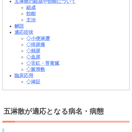
五淋散の組成や効能について
組成
効能
主治
解説
適応症状
◇小便淋瀝
◇排尿痛
◇頻尿
◇血尿
◇舌紅・苔黄膩
◇脈滑数
臨床応用
◇淋証
五淋散が適応となる病名・病態