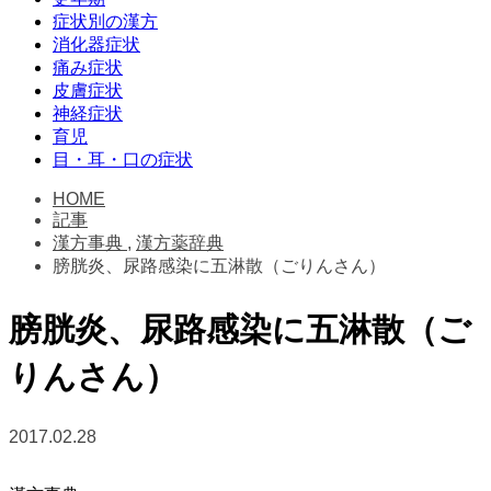
症状別の漢方
消化器症状
痛み症状
皮膚症状
神経症状
育児
目・耳・口の症状
HOME
記事
漢方事典
,
漢方薬辞典
膀胱炎、尿路感染に五淋散（ごりんさん）
膀胱炎、尿路感染に五淋散（ご
りんさん）
2017.02.28