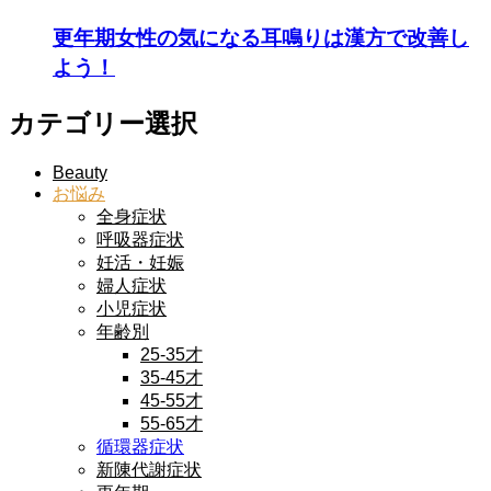
更年期女性の気になる耳鳴りは漢方で改善し
よう！
カテゴリー選択
Beauty
お悩み
全身症状
呼吸器症状
妊活・妊娠
婦人症状
小児症状
年齢別
25-35才
35-45才
45-55才
55-65才
循環器症状
新陳代謝症状