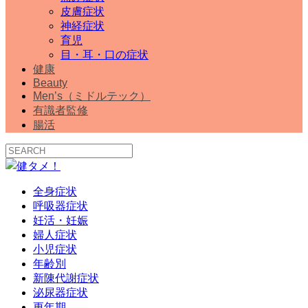
皮膚症状
神経症状
育児
目・耳・口の症状
健康
Beauty
Men’s（ミドルテック）
有識者監修
腸活
全身症状
呼吸器症状
妊活・妊娠
婦人症状
小児症状
年齢別
新陳代謝症状
泌尿器症状
更年期