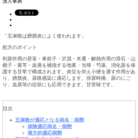
漢方事典
「五淋散は膀胱炎によく使われます」
処方のポイント
利尿作用の茯苓・車前子・沢瀉・木通・解熱作用の滑石・山
梔子・黄芩・血液を補強する地黄・当帰・芍薬、消化器を保
護する甘草で構成されます。炎症を抑え小便を通す作用があ
り、膀胱炎、尿路感染に適応します。排尿時痛、尿のにご
り、血尿等の症状にも応用できます。甘苦味です。
目次
五淋散が適応となる病名・病態
保険適応病名・病態
漢方的適応病態