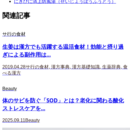
にきびに清上防風湯（せいじょうぼうふうとう）
関連記事
サ行の食材
生姜は漢方でも活躍する温活食材！効能と摂り過
ぎによる副作用は...
2019.04.28
サ行の食材
,
漢方事典
,
漢方基礎知識
,
生薬辞典
,
食
べる漢方
Beauty
体のサビを防ぐ「SOD」とは？老化に関わる酸化
ストレスケアを...
2025.09.11
Beauty