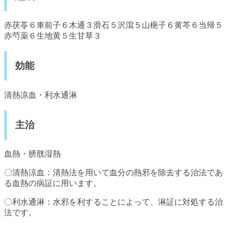
赤茯苓６車前子６木通３滑石５沢瀉５山梔子６黄芩６当帰５
赤芍薬６生地黄５生甘草３
効能
清熱凉血・利水通淋
主治
血熱・膀胱湿熱
〇清熱涼血：清熱法を用いて血分の熱邪を除去する治法であ
る血熱の病証に用います。
〇利水通淋：水邪を利することによって、淋証に対処する治
法です。