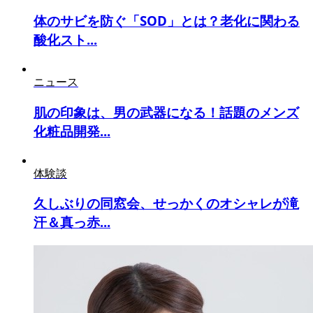
体のサビを防ぐ「SOD」とは？老化に関わる
酸化スト...
ニュース
肌の印象は、男の武器になる！話題のメンズ
化粧品開発...
体験談
久しぶりの同窓会、せっかくのオシャレが滝
汗＆真っ赤...