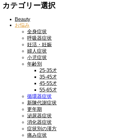
カテゴリー選択
Beauty
お悩み
全身症状
呼吸器症状
妊活・妊娠
婦人症状
小児症状
年齢別
25-35才
35-45才
45-55才
55-65才
循環器症状
新陳代謝症状
更年期
泌尿器症状
消化器症状
症状別の漢方
痛み症状