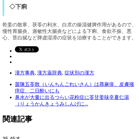
◇下痢
乾姜の散寒、茯苓の利水、白朮の燥湿健脾作用があるので、
慢性胃腸炎、過敏性大腸炎などによる下痢、食欲不振、悪
心、苔白膩など脾虚湿滞の症状を治療することができます。
漢方事典
,
漢方薬辞典
,
症状別の漢方
茵陳五苓散（いんちんごれいさん）は蕁麻疹、皮膚掻
痒症、二日酔いにも
鼻水が大量に出るつらい花粉症に苓甘姜味辛夏仁湯
（りょうかんきょうみしんげに...
関連記事
35-45才