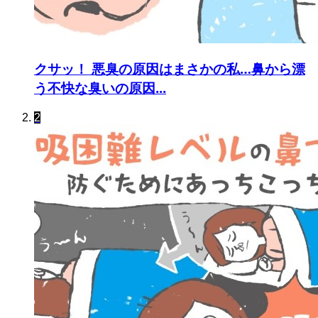
クサッ！ 悪臭の原因はまさかの私…鼻から漂
う不快な臭いの原因...
2