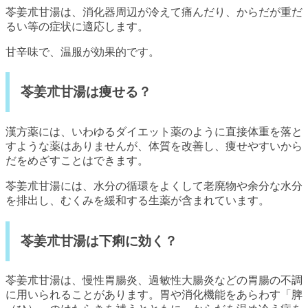
苓姜朮甘湯は、消化器周辺が冷えて痛んだり、からだが重だ
るい等の症状に適応します。
甘辛味で、温服が効果的です。
苓姜朮甘湯は痩せる？
漢方薬には、いわゆるダイエット薬のように直接体重を落と
すような薬はありませんが、体質を改善し、痩せやすいから
だをめざすことはできます。
苓姜朮甘湯には、水分の循環をよくして老廃物や余分な水分
を排出し、むくみを緩和する生薬が含まれています。
苓姜朮甘湯は下痢に効く？
苓姜朮甘湯は、慢性胃腸炎、過敏性大腸炎などの胃腸の不調
に用いられることがあります。胃や消化機能をあらわす「脾