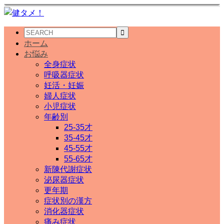
ホーム
お悩み
全身症状
呼吸器症状
妊活・妊娠
婦人症状
小児症状
年齢別
25-35才
35-45才
45-55才
55-65才
新陳代謝症状
泌尿器症状
更年期
症状別の漢方
消化器症状
痛み症状