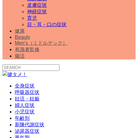
皮膚症状
神経症状
育児
目・耳・口の症状
健康
Beauty
Men’s（ミドルテック）
有識者監修
腸活
全身症状
呼吸器症状
妊活・妊娠
婦人症状
小児症状
年齢別
新陳代謝症状
泌尿器症状
更年期