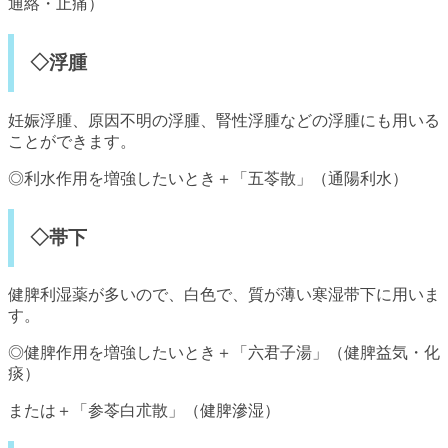
通絡・止痛）
◇浮腫
妊娠浮腫、原因不明の浮腫、腎性浮腫などの浮腫にも用いる
ことができます。
◎利水作用を増強したいとき＋「五苓散」（通陽利水）
◇帯下
健脾利湿薬が多いので、白色で、質が薄い寒湿带下に用いま
す。
◎健脾作用を増強したいとき＋「六君子湯」（健脾益気・化
痰）
または＋「参苓白朮散」（健脾滲湿）