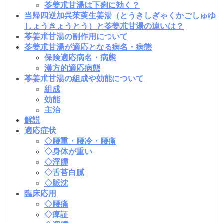
苓姜朮甘湯は下痢に効く？
当帰四逆加呉茱萸生姜湯（とうきしぎゃくかごしゅゆ
しょうきょうとう）と苓姜朮甘湯の違いは？
苓姜朮甘湯の副作用について
苓姜朮甘湯が適応となる病名・病態
保険適応病名・病態
漢方的適応病態
苓姜朮甘湯の組成や効能について
組成
効能
主治
解説
適応症状
◇腰重・腰冷・腰痛
◇身体が重い
◇浮腫
◇舌苔白膩
◇脈沈
臨床応用
◇腰痛
◇痺証