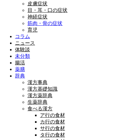
皮膚症状
目・耳・口の症状
神経症状
筋肉・骨の症状
育児
コラム
ニュース
体験談
未分類
腸活
薬膳
辞典
漢方事典
漢方基礎知識
漢方薬辞典
生薬辞典
食べる漢方
ア行の食材
カ行の食材
サ行の食材
タ行の食材