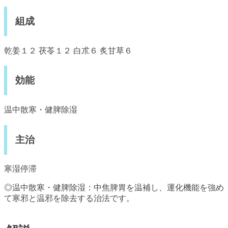
組成
乾姜１２ 茯苓１２ 白朮６ 炙甘草６
効能
温中散寒・健脾除湿
主治
寒湿停滞
◎温中散寒・健脾除湿：中焦脾胃を温補し、運化機能を強め
て寒邪と温邪を除去する治法です。