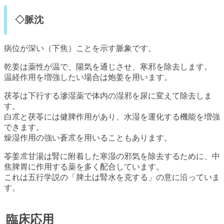
◇脈沈
病位が深い（下焦）ことを示す脈象です。
乾姜は薬性が温で、陽気を通じさせ、寒邪を除去します。
温経作用を増強したい場合は炮姜を用います。
茯苓は下行する滲湿薬で体内の湿邪を尿に変えて除去しま
す。
白朮と茯苓には健脾作用があり、水湿を運化する機能を増強
できます。
燥湿作用の強い蒼朮を用いることもあります。
苓姜朮甘湯は腎に附着した寒湿の邪気を除去するために、中
焦脾胃に作用する薬を多く配合しています。
これは五行学説の「脾土は腎水を克する」の意に沿っていま
す。
臨床応用