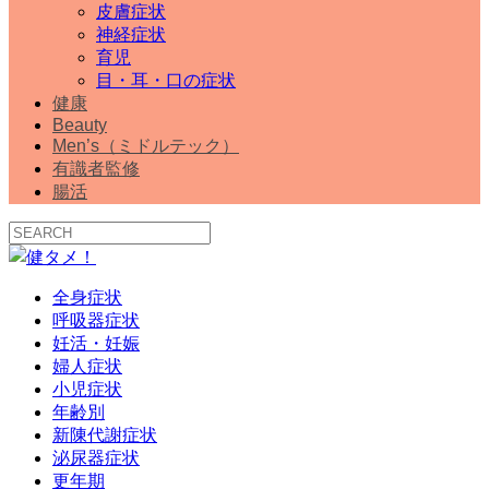
皮膚症状
神経症状
育児
目・耳・口の症状
健康
Beauty
Men’s（ミドルテック）
有識者監修
腸活
全身症状
呼吸器症状
妊活・妊娠
婦人症状
小児症状
年齢別
新陳代謝症状
泌尿器症状
更年期