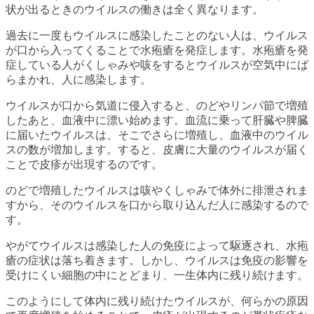
状が出るときのウイルスの働きは全く異なります。
過去に一度もウイルスに感染したことのない人は、ウイルス
が口から入ってくることで水疱瘡を発症します。水疱瘡を発
症している人がくしゃみや咳をするとウイルスが空気中にば
らまかれ、人に感染します。
ウイルスが口から気道に侵入すると、のどやリンパ節で増殖
したあと、血液中に漂い始めます。血流に乗って肝臓や脾臓
に届いたウイルスは、そこでさらに増殖し、血液中のウイル
スの数が増加します。すると、皮膚に大量のウイルスが届く
ことで皮疹が出現するのです。
のどで増殖したウイルスは咳やくしゃみで体外に排泄されま
すから、そのウイルスを口から取り込んだ人に感染するので
す。
やがてウイルスは感染した人の免疫によって駆逐され、水疱
瘡の症状は落ち着きます。しかし、ウイルスは免疫の影響を
受けにくい細胞の中にとどまり、一生体内に残り続けます。
このようにして体内に残り続けたウイルスが、何らかの原因