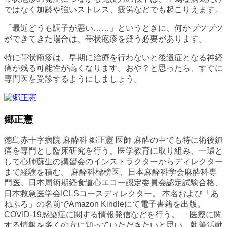
ではなく加齢や強いストレス、疲労などでも起こりえます。
「最近どうも調子が悪い……」というときに、何かブツブツ
ができてきた場合は、帯状疱疹を疑う必要があります。
特に帯状疱疹は、早期に治療を行わないと後遺症となる神経
痛が残る可能性が高くなります。おや？と思ったら、すぐに
専門医を受診するようにしましょう。
郷正憲
徳島赤十字病院 麻酔科 郷正憲 医師 麻酔の中でも特に術後鎮
痛を専門とし臨床研究を行う。医学教育に取り組み、一環と
して心肺蘇生の講習会のインストラクターからディレクター
まで経験を積む。 麻酔科標榜医、日本麻酔科学会麻酔科専
門医、日本周術期経食道心エコー認定委員会認定試験合格、
日本救急医学会ICLSコースディレクター。 本名および「あ
ねふろ」の名前でAmazon Kindleにて電子書籍を出版。
COVID-19感染症に関する情報発信などを行う。 「医療に関
する情報を多くの方に知っていただきたいと思い、執筆活動