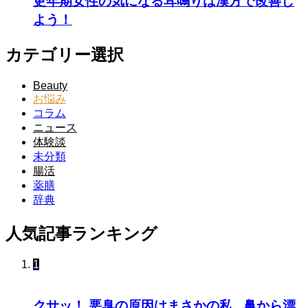
更年期女性の気になる耳鳴りは漢方で改善し
よう！
カテゴリー選択
Beauty
お悩み
コラム
ニュース
体験談
未分類
腸活
薬膳
辞典
人気記事ランキング
1
クサッ！ 悪臭の原因はまさかの私…鼻から漂