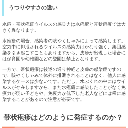
うつりやすさの違い
水痘・帯状疱疹ウイルスの感染力は水疱瘡と帯状疱疹では大
きく異なります。
水疱瘡の場合、感染者の咳やくしゃみによって感染します。
空気中に排泄されるウイルスの感染力はかなり強く、集団感
染を引き起こすこともありますから、皮疹が出現した場合に
は保育園や幼稚園などの登園は禁止となります。
一方で、帯状疱疹は後述の通り神経と皮膚の感染症ですの
で、咳やくしゃみで体外に排泄されることはなく、他人に感
染するケースは少ないです。ただし、水ぶくれの中にはウイ
ルスが存在しますから、まだ水疱瘡に感染したことがなく免
疫力が弱い子どもや、免疫力が低下した老人などには稀に感
染することがあるので注意が必要です。
帯状疱疹はどのように発症するのか？