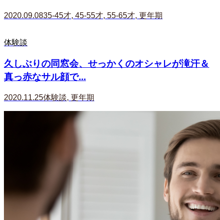
2020.09.08
35-45才
,
45-55才
,
55-65才
,
更年期
体験談
久しぶりの同窓会、せっかくのオシャレが滝汗＆
真っ赤なサル顔で...
2020.11.25
体験談
,
更年期