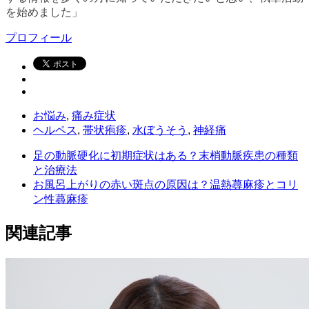
を始めました」
プロフィール
お悩み
,
痛み症状
ヘルペス
,
帯状疱疹
,
水ぼうそう
,
神経痛
足の動脈硬化に初期症状はある？末梢動脈疾患の種類
と治療法
お風呂上がりの赤い斑点の原因は？温熱蕁麻疹とコリ
ン性蕁麻疹
関連記事