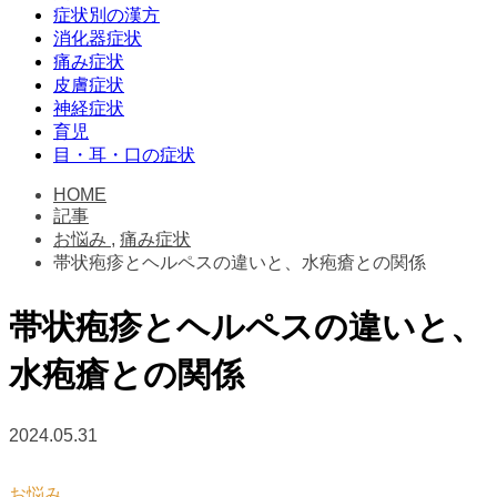
症状別の漢方
消化器症状
痛み症状
皮膚症状
神経症状
育児
目・耳・口の症状
HOME
記事
お悩み
,
痛み症状
帯状疱疹とヘルペスの違いと、水疱瘡との関係
帯状疱疹とヘルペスの違いと、
水疱瘡との関係
2024.05.31
お悩み