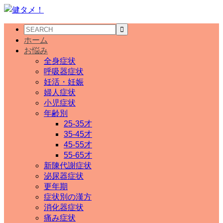
ホーム
お悩み
全身症状
呼吸器症状
妊活・妊娠
婦人症状
小児症状
年齢別
25-35才
35-45才
45-55才
55-65才
新陳代謝症状
泌尿器症状
更年期
症状別の漢方
消化器症状
痛み症状