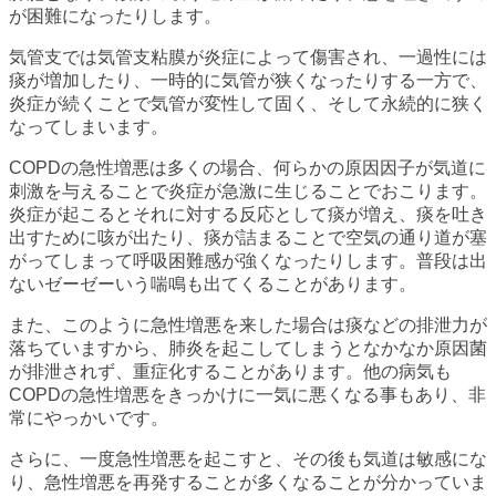
が困難になったりします。
気管支では気管支粘膜が炎症によって傷害され、一過性には
痰が増加したり、一時的に気管が狭くなったりする一方で、
炎症が続くことで気管が変性して固く、そして永続的に狭く
なってしまいます。
COPDの急性増悪は多くの場合、何らかの原因因子が気道に
刺激を与えることで炎症が急激に生じることでおこります。
炎症が起こるとそれに対する反応として痰が増え、痰を吐き
出すために咳が出たり、痰が詰まることで空気の通り道が塞
がってしまって呼吸困難感が強くなったりします。普段は出
ないゼーゼーいう喘鳴も出てくることがあります。
また、このように急性増悪を来した場合は痰などの排泄力が
落ちていますから、肺炎を起こしてしまうとなかなか原因菌
が排泄されず、重症化することがあります。他の病気も
COPDの急性増悪をきっかけに一気に悪くなる事もあり、非
常にやっかいです。
さらに、一度急性増悪を起こすと、その後も気道は敏感にな
り、急性増悪を再発することが多くなることが分かっていま