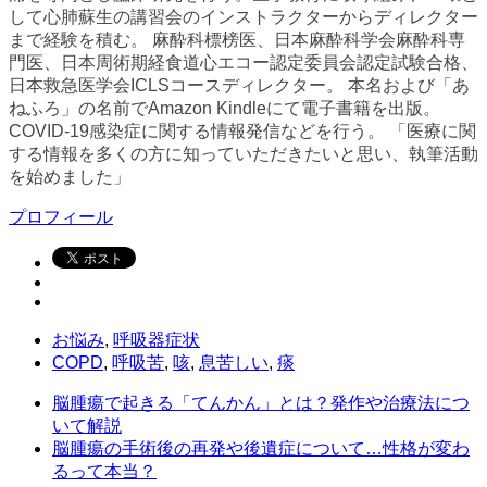
して心肺蘇生の講習会のインストラクターからディレクター
まで経験を積む。 麻酔科標榜医、日本麻酔科学会麻酔科専
門医、日本周術期経食道心エコー認定委員会認定試験合格、
日本救急医学会ICLSコースディレクター。 本名および「あ
ねふろ」の名前でAmazon Kindleにて電子書籍を出版。
COVID-19感染症に関する情報発信などを行う。 「医療に関
する情報を多くの方に知っていただきたいと思い、執筆活動
を始めました」
プロフィール
お悩み
,
呼吸器症状
COPD
,
呼吸苦
,
咳
,
息苦しい
,
痰
脳腫瘍で起きる「てんかん」とは？発作や治療法につ
いて解説
脳腫瘍の手術後の再発や後遺症について…性格が変わ
るって本当？