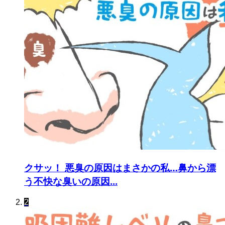
クサッ！ 悪臭の原因はまさかの私…鼻から漂
う不快な臭いの原因...
2