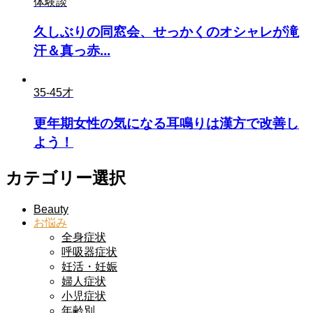
体験談
久しぶりの同窓会、せっかくのオシャレが滝
汗＆真っ赤...
35-45才
更年期女性の気になる耳鳴りは漢方で改善し
よう！
カテゴリー選択
Beauty
お悩み
全身症状
呼吸器症状
妊活・妊娠
婦人症状
小児症状
年齢別