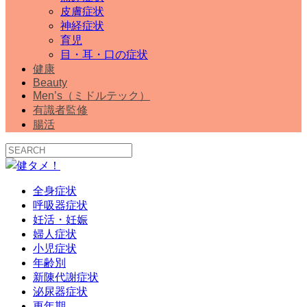
皮膚症状
神経症状
育児
目・耳・口の症状
健康
Beauty
Men’s（ミドルテック）
有識者監修
腸活
全身症状
呼吸器症状
妊活・妊娠
婦人症状
小児症状
年齢別
新陳代謝症状
泌尿器症状
更年期