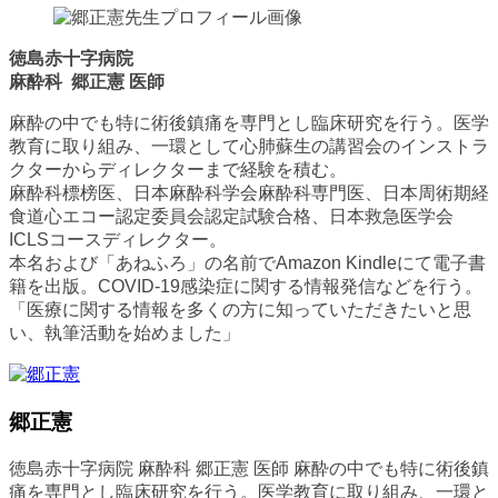
徳島赤十字病院
麻酔科 郷正憲 医師
麻酔の中でも特に術後鎮痛を専門とし臨床研究を行う。医学
教育に取り組み、一環として心肺蘇生の講習会のインストラ
クターからディレクターまで経験を積む。
麻酔科標榜医、日本麻酔科学会麻酔科専門医、日本周術期経
食道心エコー認定委員会認定試験合格、日本救急医学会
ICLSコースディレクター。
本名および「あねふろ」の名前でAmazon Kindleにて電子書
籍を出版。COVID-19感染症に関する情報発信などを行う。
「医療に関する情報を多くの方に知っていただきたいと思
い、執筆活動を始めました」
郷正憲
徳島赤十字病院 麻酔科 郷正憲 医師 麻酔の中でも特に術後鎮
痛を専門とし臨床研究を行う。医学教育に取り組み、一環と