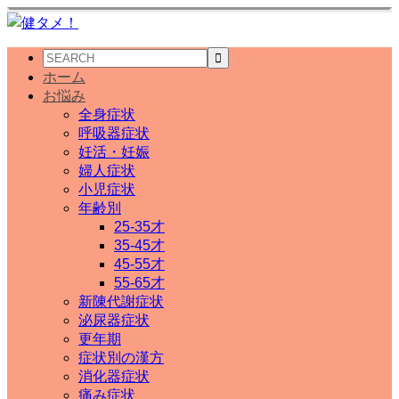
ホーム
お悩み
全身症状
呼吸器症状
妊活・妊娠
婦人症状
小児症状
年齢別
25-35才
35-45才
45-55才
55-65才
新陳代謝症状
泌尿器症状
更年期
症状別の漢方
消化器症状
痛み症状