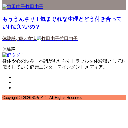
竹田由子
もううんざり！気まぐれな生理とどう付き合って
いけばいいの？
体験談
,
婦人症状
竹田由子
体験談
身体や心の悩み、不調がもたらすトラブルを体験談としてお
伝えしていく健康エンターテインメントメディア。
Copyright ©
2026
健タメ！. All Rights Reserved.