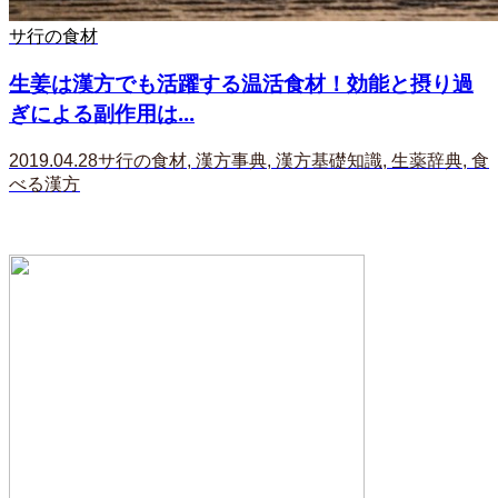
サ行の食材
生姜は漢方でも活躍する温活食材！効能と摂り過
ぎによる副作用は...
2019.04.28
サ行の食材
,
漢方事典
,
漢方基礎知識
,
生薬辞典
,
食
べる漢方