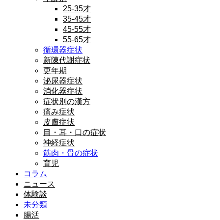
25-35才
35-45才
45-55才
55-65才
循環器症状
新陳代謝症状
更年期
泌尿器症状
消化器症状
症状別の漢方
痛み症状
皮膚症状
目・耳・口の症状
神経症状
筋肉・骨の症状
育児
コラム
ニュース
体験談
未分類
腸活