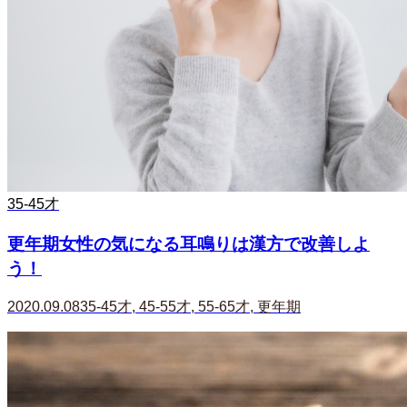
35-45才
更年期女性の気になる耳鳴りは漢方で改善しよ
う！
2020.09.08
35-45才
,
45-55才
,
55-65才
,
更年期