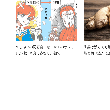
久しぶりの同窓会、せっかくのオシャ
生姜は漢方でも
レが滝汗＆真っ赤なサル顔で...
能と摂り過ぎによ