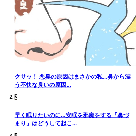
クサッ！ 悪臭の原因はまさかの私…鼻から漂
う不快な臭いの原因...
2
早く眠りたいのに…安眠を邪魔をする「鼻づ
まり」はどうして起こ...
3