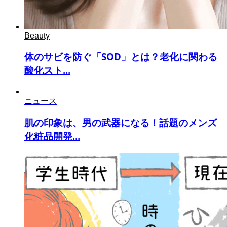
Beauty
体のサビを防ぐ「SOD」とは？老化に関わる
酸化スト...
ニュース
肌の印象は、男の武器になる！話題のメンズ
化粧品開発...