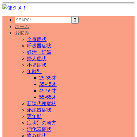
ホーム
お悩み
全身症状
呼吸器症状
妊活・妊娠
婦人症状
小児症状
年齢別
25-35才
35-45才
45-55才
55-65才
新陳代謝症状
泌尿器症状
更年期
症状別の漢方
消化器症状
痛み症状