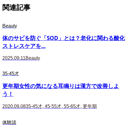
関連記事
Beauty
体のサビを防ぐ「SOD」とは？老化に関わる酸化
ストレスケアを...
2025.09.11
Beauty
35-45才
更年期女性の気になる耳鳴りは漢方で改善しよ
う！
2020.09.08
35-45才
,
45-55才
,
55-65才
,
更年期
体験談