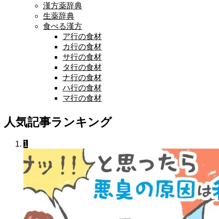
漢方薬辞典
生薬辞典
食べる漢方
ア行の食材
カ行の食材
サ行の食材
タ行の食材
ナ行の食材
ハ行の食材
マ行の食材
人気記事ランキング
1