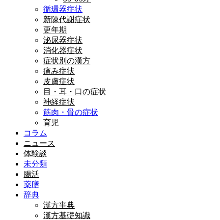
循環器症状
新陳代謝症状
更年期
泌尿器症状
消化器症状
症状別の漢方
痛み症状
皮膚症状
目・耳・口の症状
神経症状
筋肉・骨の症状
育児
コラム
ニュース
体験談
未分類
腸活
薬膳
辞典
漢方事典
漢方基礎知識