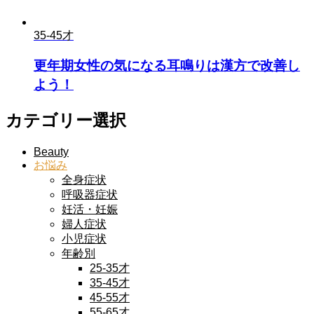
35-45才
更年期女性の気になる耳鳴りは漢方で改善し
よう！
カテゴリー選択
Beauty
お悩み
全身症状
呼吸器症状
妊活・妊娠
婦人症状
小児症状
年齢別
25-35才
35-45才
45-55才
55-65才