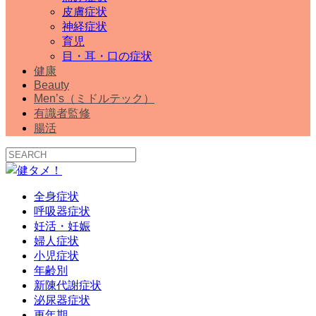
皮膚症状
神経症状
育児
目・耳・口の症状
健康
Beauty
Men’s（ミドルテック）
有識者監修
腸活
全身症状
呼吸器症状
妊活・妊娠
婦人症状
小児症状
年齢別
新陳代謝症状
泌尿器症状
更年期