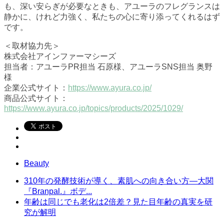
も、深い安らぎが必要なときも、アユーラのフレグランスは
静かに、けれど力強く、私たちの心に寄り添ってくれるはず
です。
＜取材協力先＞
株式会社アインファーマシーズ
担当者：アユーラPR担当 石原様、アユーラSNS担当 奥野
様
企業公式サイト：
https://www.ayura.co.jp/
商品公式サイト：
https://www.ayura.co.jp/topics/products/2025/1029/
Beauty
310年の発酵技術が導く、素肌への向き合い方―大関
『Branpal.』ボデ...
年齢は同じでも老化は2倍差？見た目年齢の真実を研
究が解明