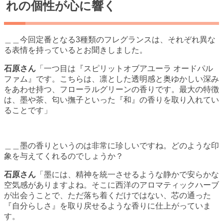
れの個性が心に響く
＿＿今回定番となる3種類のフレグランスは、それぞれ異な
る表情を持っているとお聞きしました。
石原さん
「一つ目は『スピリットオブアユーラ オードパル
ファム』です。こちらは、凛とした透明感と奥ゆかしい深み
をあわせ持つ、フローラルグリーンの香りです。最大の特徴
は、墨や茶、匂い撫子といった『和』の香りを取り入れてい
ることです」
＿＿墨の香りというのは非常に珍しいですね。どのような印
象を与えてくれるのでしょうか？
石原さん
「墨には、精神を統一させるような静かで安らかな
空気感がありますよね。そこに西洋のアロマティックハーブ
が出会うことで、ただ落ち着くだけではない、芯の通った
『自分らしさ』を取り戻せるような香りに仕上がっていま
す。