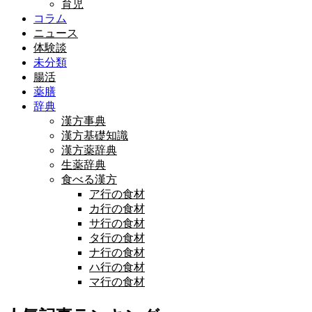
育児
コラム
ニュース
体験談
未分類
腸活
薬膳
辞典
漢方事典
漢方基礎知識
漢方薬辞典
生薬辞典
食べる漢方
ア行の食材
カ行の食材
サ行の食材
タ行の食材
ナ行の食材
ハ行の食材
マ行の食材