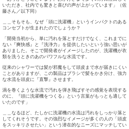
いただき、社内でも驚きと喜びの声が上がっています」（佐
藤さん／以下同）
＿＿そもそも、なぜ「頭に洗濯機」というインパクトのある
コンセプトが生まれたのでしょうか？
「開発当初から、単に汚れを落とすだけでなく、これまでに
ない『爽快感』と『洗浄力』を提供したいという強い思いが
ありました。そこで開発者がイメージしたのが、洗濯機が衣
類を洗うときのあのパワフルな水流です。
従来のシャワーでは髪が邪魔をして頭皮まで水が届きにくい
ことがありますが、この製品はブラシで髪をかき分け、強力
な水流を頭皮に『直撃』させます。
渦を巻くような水流で汚れを弾き飛ばすその感覚を表現する
のに、『頭に洗濯機をつくる』という言葉がもっとも適して
いたのです」
＿＿なるほど、たしかに洗濯機の水流は汚れをしっかり落と
してくれそうです。その強烈なイメージが多くの人の「頭皮
をスッキリさせたい」という潜在的なニーズにマッチしてい