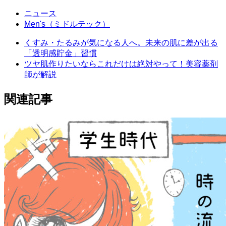
ニュース
Men's（ミドルテック）
くすみ・たるみが気になる人へ。未来の肌に差が出る
「透明感貯金」習慣
ツヤ肌作りたいならこれだけは絶対やって！美容薬剤
師が解説
関連記事