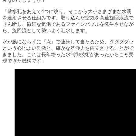
みなのでしょうか？
「散水孔をあえて4つに絞り、そこから大小さまざまな水滴
を連射させる仕組みです。取り込んだ空気を高速旋回液流で
せん断し、微細な気泡であるファインバブルを発生させなが
ら、旋回流として勢いよく吐水します。
水が膜にならずに『点』で連続して当たるため、ダダダダッ
という心地よい刺激と、確かな洗浄力を両立させることがで
きました。これは長年培った水制御技術があったからこそ実
現できた機構です」