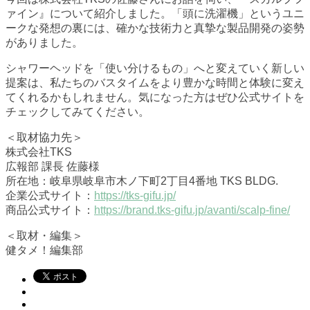
ァイン』について紹介しました。「頭に洗濯機」というユニ
ークな発想の裏には、確かな技術力と真摯な製品開発の姿勢
がありました。
シャワーヘッドを「使い分けるもの」へと変えていく新しい
提案は、私たちのバスタイムをより豊かな時間と体験に変え
てくれるかもしれません。気になった方はぜひ公式サイトを
チェックしてみてください。
＜取材協力先＞
株式会社TKS
広報部 課長 佐藤様
所在地：岐阜県岐阜市木ノ下町2丁目4番地 TKS BLDG.
企業公式サイト：
https://tks-gifu.jp/
商品公式サイト：
https://brand.tks-gifu.jp/avanti/scalp-fine/
＜取材・編集＞
健タメ！編集部