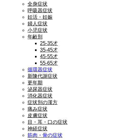
全身症状
呼吸器症状
妊活・妊娠
婦人症状
小児症状
年齢別
25-35才
35-45才
45-55才
55-65才
循環器症状
新陳代謝症状
更年期
泌尿器症状
消化器症状
症状別の漢方
痛み症状
皮膚症状
目・耳・口の症状
神経症状
筋肉・骨の症状