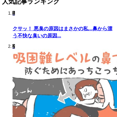
人気記事ランキング
1
クサッ！ 悪臭の原因はまさかの私…鼻から漂
う不快な臭いの原因...
2