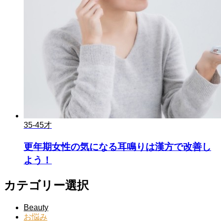
35-45才
更年期女性の気になる耳鳴りは漢方で改善し
よう！
カテゴリー選択
Beauty
お悩み