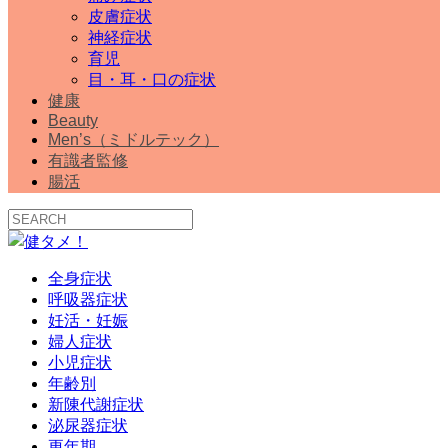
皮膚症状
神経症状
育児
目・耳・口の症状
健康
Beauty
Men’s（ミドルテック）
有識者監修
腸活
全身症状
呼吸器症状
妊活・妊娠
婦人症状
小児症状
年齢別
新陳代謝症状
泌尿器症状
更年期