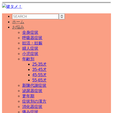
ホーム
お悩み
全身症状
呼吸器症状
妊活・妊娠
婦人症状
小児症状
年齢別
25-35才
35-45才
45-55才
55-65才
新陳代謝症状
泌尿器症状
更年期
症状別の漢方
消化器症状
痛み症状