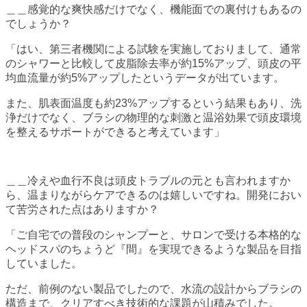
＿＿感覚的な爽快感だけでなく、機能面での裏付けもあるの
でしょうか？
「はい、第三者機関による試験を実施しておりまして、通常
のシャワーと比較して皮脂除去率が約15%アップ、頭皮の平
均血流量が約5%アップしたというデータが出ています。
また、肌表面温度も約23%アップするという結果もあり、洗
浄だけでなく、ブラシの物理的な刺激と温浴効果で頭皮環境
を整えるサポートができると考えています」
＿＿冷えや血行不良は頭皮トラブルの元とも言われますか
ら、温まりながらケアできるのは嬉しいですね。開発におい
て苦労された点はありますか？
「ご自宅での普段のシャンプーと、サロンで受ける本格的な
ヘッドスパのちょうど『間』を実現できるような製品を目指
していました。
ただ、前例のない製品でしたので、水流の設計からブラシの
構造まで、クリアすべき技術的な課題が山積みでした。