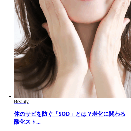
Beauty
体のサビを防ぐ「SOD」とは？老化に関わる
酸化スト...