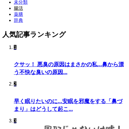
未分類
腸活
薬膳
辞典
人気記事ランキング
1
クサッ！ 悪臭の原因はまさかの私…鼻から漂
う不快な臭いの原因...
2
早く眠りたいのに…安眠を邪魔をする「鼻づ
まり」はどうして起こ...
3