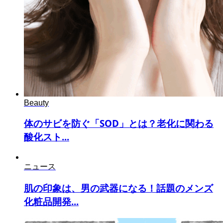
Beauty
体のサビを防ぐ「SOD」とは？老化に関わる
酸化スト...
ニュース
肌の印象は、男の武器になる！話題のメンズ
化粧品開発...