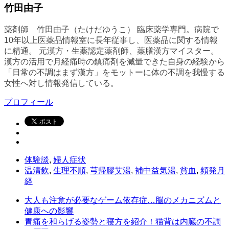
竹田由子
薬剤師 竹田由子（たけだゆうこ） 臨床薬学専門。病院で
10年以上医薬品情報室に長年従事し、医薬品に関する情報
に精通。 元漢方・生薬認定薬剤師、薬膳漢方マイスター。
漢方の活用で月経痛時の鎮痛剤を減量できた自身の経験から
「日常の不調はまず漢方」をモットーに体の不調を我慢する
女性へ対し情報発信している。
プロフィール
体験談
,
婦人症状
温清飲
,
生理不順
,
芎帰膠艾湯
,
補中益気湯
,
貧血
,
頻発月
経
大人も注意が必要なゲーム依存症…脳のメカニズムと
健康への影響
胃痛を和らげる姿勢と寝方を紹介！猫背は内臓の不調