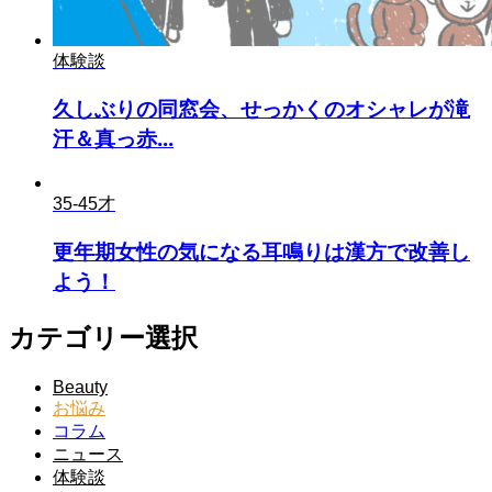
体験談
久しぶりの同窓会、せっかくのオシャレが滝
汗＆真っ赤...
35-45才
更年期女性の気になる耳鳴りは漢方で改善し
よう！
カテゴリー選択
Beauty
お悩み
コラム
ニュース
体験談