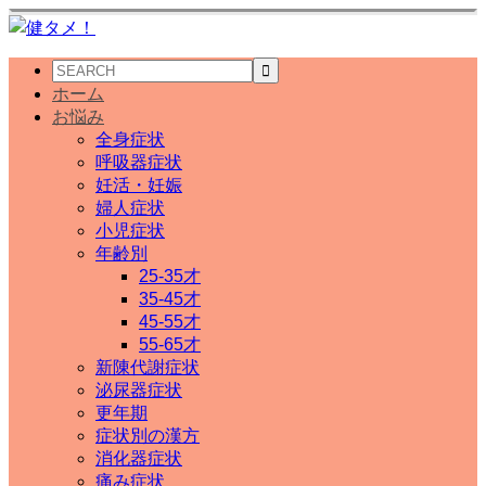
ホーム
お悩み
全身症状
呼吸器症状
妊活・妊娠
婦人症状
小児症状
年齢別
25-35才
35-45才
45-55才
55-65才
新陳代謝症状
泌尿器症状
更年期
症状別の漢方
消化器症状
痛み症状