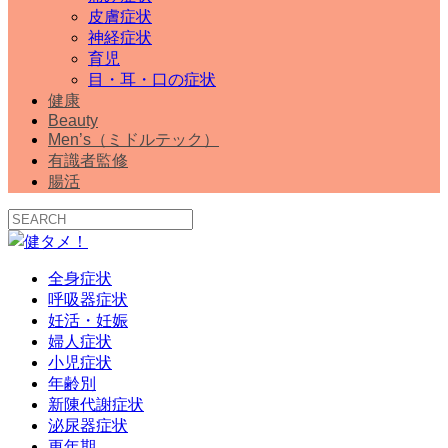
皮膚症状
神経症状
育児
目・耳・口の症状
健康
Beauty
Men’s（ミドルテック）
有識者監修
腸活
全身症状
呼吸器症状
妊活・妊娠
婦人症状
小児症状
年齢別
新陳代謝症状
泌尿器症状
更年期