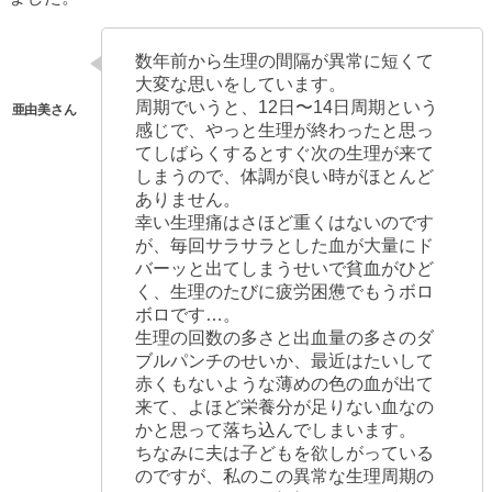
数年前から生理の間隔が異常に短くて
大変な思いをしています。
周期でいうと、12日〜14日周期という
感じで、やっと生理が終わったと思っ
てしばらくするとすぐ次の生理が来て
しまうので、体調が良い時がほとんど
ありません。
幸い生理痛はさほど重くはないのです
が、毎回サラサラとした血が大量にド
バーッと出てしまうせいで貧血がひど
く、生理のたびに疲労困憊でもうボロ
ボロです…。
生理の回数の多さと出血量の多さのダ
ブルパンチのせいか、最近はたいして
赤くもないような薄めの色の血が出て
来て、よほど栄養分が足りない血なの
かと思って落ち込んでしまいます。
ちなみに夫は子どもを欲しがっている
のですが、私のこの異常な生理周期の