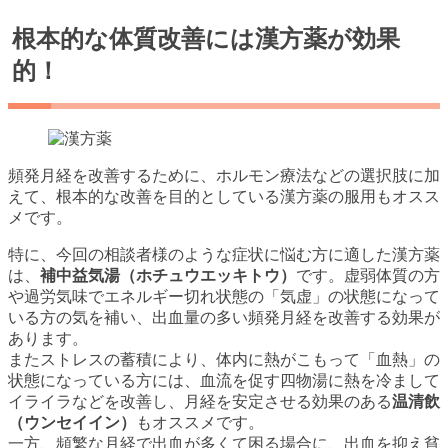
根本的な体質改善には漢方薬が効果
的！
頻発月経を改善するために、ホルモン療法などの選択肢に加
えて、根本的な改善を目的としている漢方薬の服用もオスス
メです。
特に、今回の相談者様のような症状に悩む方に適した漢方薬
は、
補中益気湯（ホチュウエッキトウ）
です。虚弱体質の方
や過労気味でエネルギー切れ状態の「気虚」の状態になって
いる方の気を補い、出血量の多い頻発月経を改善する効果が
あります。
またストレスの蓄積により、体内に熱がこもって「血熱」の
状態になっている方には、血流を促す四物湯に熱を冷まして
イライラなどを改善し、月経を安定させる効果のある
温清飲
（ウンセイイン）
もオススメです。
一方、頻繁な月経で出血が多くて困る場合に、出血を抑え貧