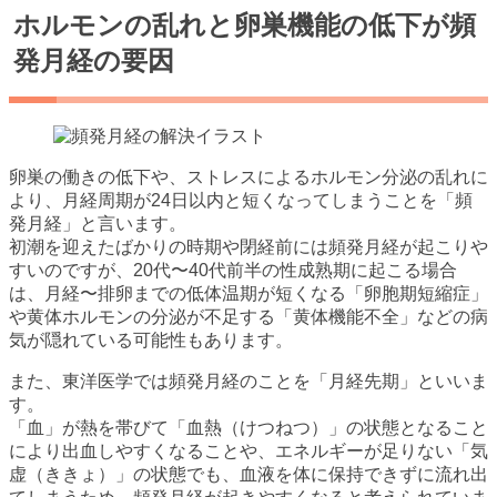
ホルモンの乱れと卵巣機能の低下が頻
発月経の要因
卵巣の働きの低下や、ストレスによるホルモン分泌の乱れに
より、月経周期が24日以内と短くなってしまうことを「頻
発月経」と言います。
初潮を迎えたばかりの時期や閉経前には頻発月経が起こりや
すいのですが、20代〜40代前半の性成熟期に起こる場合
は、月経〜排卵までの低体温期が短くなる「卵胞期短縮症」
や黄体ホルモンの分泌が不足する「黄体機能不全」などの病
気が隠れている可能性もあります。
また、東洋医学では頻発月経のことを「月経先期」といいま
す。
「血」が熱を帯びて「血熱（けつねつ）」の状態となること
により出血しやすくなることや、エネルギーが足りない「気
虚（ききょ）」の状態でも、血液を体に保持できずに流れ出