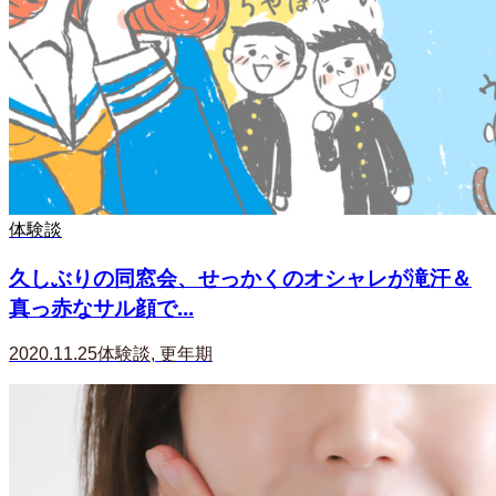
体験談
久しぶりの同窓会、せっかくのオシャレが滝汗＆
真っ赤なサル顔で...
2020.11.25
体験談
,
更年期