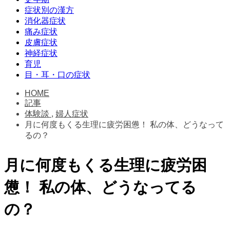
症状別の漢方
消化器症状
痛み症状
皮膚症状
神経症状
育児
目・耳・口の症状
HOME
記事
体験談
,
婦人症状
月に何度もくる生理に疲労困憊！ 私の体、どうなって
るの？
月に何度もくる生理に疲労困
憊！ 私の体、どうなってる
の？