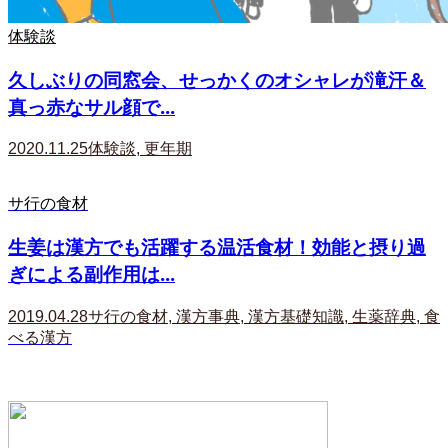
体験談
久しぶりの同窓会、せっかくのオシャレが滝汗＆
真っ赤なサル顔で...
2020.11.25
体験談
,
更年期
サ行の食材
生姜は漢方でも活躍する温活食材！効能と摂り過
ぎによる副作用は...
2019.04.28
サ行の食材
,
漢方事典
,
漢方基礎知識
,
生薬辞典
,
食
べる漢方