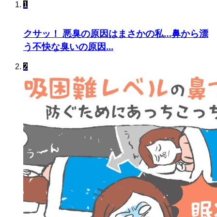
1
クサッ！ 悪臭の原因はまさかの私…鼻から漂
う不快な臭いの原因...
2