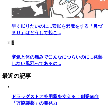
早く眠りたいのに…安眠を邪魔をする「鼻づ
まり」はどうして起こ...
3
寒気と体の痛みでこんなにつらいのに…発熱
しない風邪ってあるの...
最近の記事
ドラッグストア外用薬を支える！創業66年
「万協製薬」の開発力