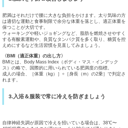
肥満はそれだけで腰に大きな負担をかけます。太り気味の方
は適切な運動と食事制限で余分な体重を落とし、適正体重を
保つことが大切です。
ウォーキングや軽いジョギングなど、脂肪を燃焼させやすく
する有酸素運動や、良質なタンパク質を多く取り、糖質を控
えめにするなど生活習慣を見直してみましょう。
〈BMI（適正体重）の出し方〉
BMIとは、Body Mass Index（ボディ・マス・インデック
ス）の略で、国際的に用いられている肥満度の指標。
成人の場合、［体重（kg）］÷［身長（m）の2乗］で判定さ
れます。
3.入浴＆服装で常に冷えを防ぎましょう
自律神経失調が原因で冷えを招いている場合は、38℃〜