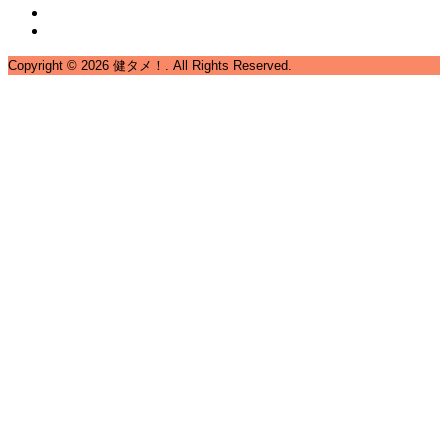
Copyright ©
2026
健タメ！. All Rights Reserved.