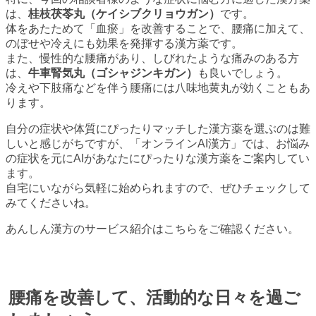
は、
桂枝茯苓丸（ケイシブクリョウガン）
です。
体をあたためて「血瘀」を改善することで、腰痛に加えて、
のぼせや冷えにも効果を発揮する漢方薬です。
また、慢性的な腰痛があり、しびれたような痛みのある方
は、
牛車腎気丸（ゴシャジンキガン）
も良いでしょう。
冷えや下肢痛などを伴う腰痛には八味地黄丸が効くこともあ
ります。
自分の症状や体質にぴったりマッチした漢方薬を選ぶのは難
しいと感じがちですが、「オンラインAI漢方」では、お悩み
の症状を元にAIがあなたにぴったりな漢方薬をご案内してい
ます。
自宅にいながら気軽に始められますので、ぜひチェックして
みてくださいね。
あんしん漢方のサービス紹介はこちらをご確認ください。
腰痛を改善して、活動的な日々を過ご