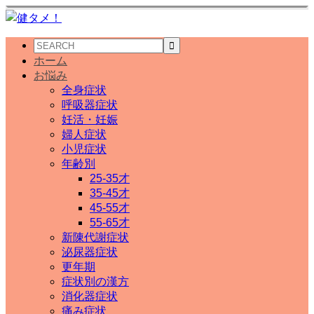
ホーム
お悩み
全身症状
呼吸器症状
妊活・妊娠
婦人症状
小児症状
年齢別
25-35才
35-45才
45-55才
55-65才
新陳代謝症状
泌尿器症状
更年期
症状別の漢方
消化器症状
痛み症状