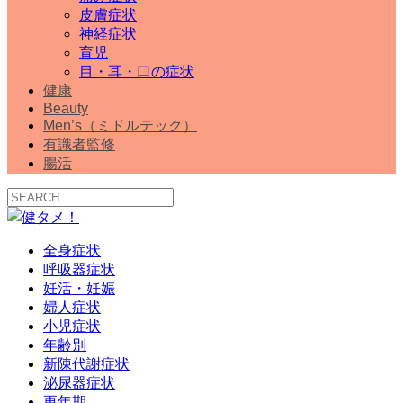
皮膚症状
神経症状
育児
目・耳・口の症状
健康
Beauty
Men’s（ミドルテック）
有識者監修
腸活
全身症状
呼吸器症状
妊活・妊娠
婦人症状
小児症状
年齢別
新陳代謝症状
泌尿器症状
更年期