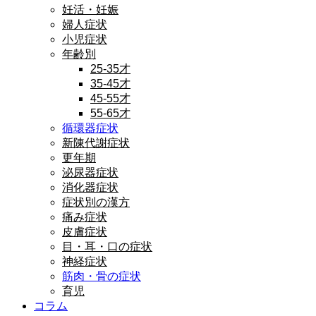
妊活・妊娠
婦人症状
小児症状
年齢別
25-35才
35-45才
45-55才
55-65才
循環器症状
新陳代謝症状
更年期
泌尿器症状
消化器症状
症状別の漢方
痛み症状
皮膚症状
目・耳・口の症状
神経症状
筋肉・骨の症状
育児
コラム