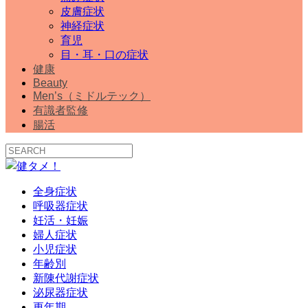
皮膚症状
神経症状
育児
目・耳・口の症状
健康
Beauty
Men’s（ミドルテック）
有識者監修
腸活
全身症状
呼吸器症状
妊活・妊娠
婦人症状
小児症状
年齢別
新陳代謝症状
泌尿器症状
更年期