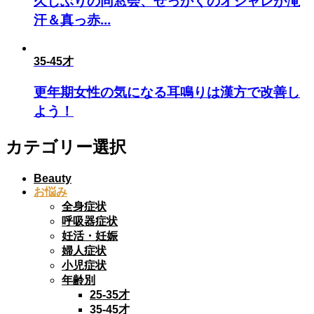
久しぶりの同窓会、せっかくのオシャレが滝
汗＆真っ赤...
35-45才
更年期女性の気になる耳鳴りは漢方で改善し
よう！
カテゴリー選択
Beauty
お悩み
全身症状
呼吸器症状
妊活・妊娠
婦人症状
小児症状
年齢別
25-35才
35-45才