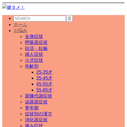
ホーム
お悩み
全身症状
呼吸器症状
妊活・妊娠
婦人症状
小児症状
年齢別
25-35才
35-45才
45-55才
55-65才
新陳代謝症状
泌尿器症状
更年期
症状別の漢方
消化器症状
痛み症状