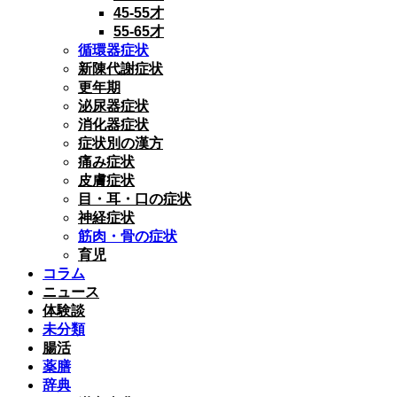
45-55才
55-65才
循環器症状
新陳代謝症状
更年期
泌尿器症状
消化器症状
症状別の漢方
痛み症状
皮膚症状
目・耳・口の症状
神経症状
筋肉・骨の症状
育児
コラム
ニュース
体験談
未分類
腸活
薬膳
辞典