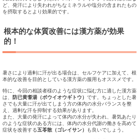
ど、発汗により失われがちなミネラルや塩分の含まれたもの
を摂取するとより効果的です。
根本的な体質改善には漢方薬が効果
的！
暑さにより過剰に汗が出る場合は、セルフケアに加えて、根
本的な改善を目的としている漢方薬の服用もオススメです。
特に、今回の相談者様のような症状に悩む方に適した漢方薬
は、
防已黄耆湯（ボウイオウギトウ）
です。ちょっとした暑
さでも大量に汗が出てしまう方の体内の水分バランスを整
え、過剰な汗を抑制する効果があります。
また、大量の発汗によって体内の水分が失われ、暑気あたり
のような症状のある方には、体内の水分代謝の働きを高めて
症状を改善する
五苓散（ゴレイサン）
も良いでしょう。