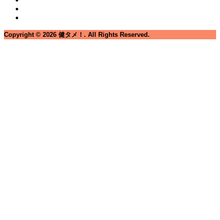
Copyright ©
2026
健タメ！. All Rights Reserved.