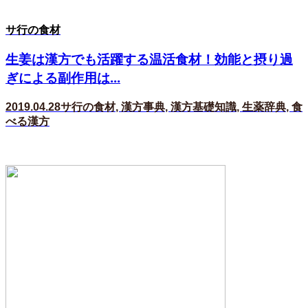
サ行の食材
生姜は漢方でも活躍する温活食材！効能と摂り過
ぎによる副作用は...
2019.04.28
サ行の食材
,
漢方事典
,
漢方基礎知識
,
生薬辞典
,
食
べる漢方