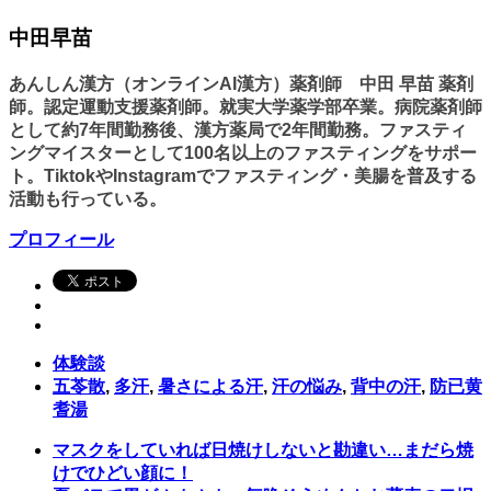
中田早苗
あんしん漢方（オンラインAI漢方）薬剤師 中田 早苗 薬剤
師。認定運動支援薬剤師。就実大学薬学部卒業。病院薬剤師
として約7年間勤務後、漢方薬局で2年間勤務。ファスティ
ングマイスターとして100名以上のファスティングをサポー
ト。TiktokやInstagramでファスティング・美腸を普及する
活動も行っている。
プロフィール
体験談
五苓散
,
多汗
,
暑さによる汗
,
汗の悩み
,
背中の汗
,
防已黄
耆湯
マスクをしていれば日焼けしないと勘違い…まだら焼
けでひどい顔に！