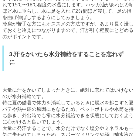
れて15℃〜18℃程度の水温にします。ハッカ油があれば2滴
ほど水に垂らし、水に足を入れて2分間ほど浸して、足の指
を曲げ伸ばしするようにしてみましょう。
冷房が苦手な方にもオススメの方法ですが、あまり長く浸し
ておくと冷えにつながりますので、汗が引く程度にとどめる
のがポイントです。
3.汗をかいたら水分補給をすることを忘れず
に
大量に汗をかいてしまったときに、絶対に忘れてはいけない
のが水分補給です。
特に夏の酷暑で体力を消耗しているときに脱水を起こすと夏
バテや熱中症の原因にもなるため、ペットボトルや水筒を持
ち歩き、外出時でも常に水分補給できる状態にしておくよう
に心がけると良いでしょう。
大量に発汗することで、水分だけでなく塩分やミネラルも一
気に失われてしまうため、スポーツドリンクや経口補水液な