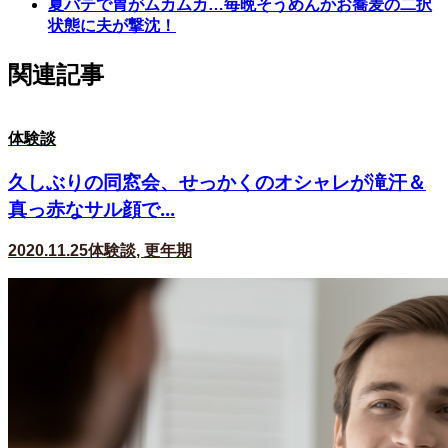
夏バテで胃がムカムカ…毎晩そうめんかお蕎麦の二択
状態に夫が撃沈！
関連記事
体験談
久しぶりの同窓会、せっかくのオシャレが滝汗＆
真っ赤なサル顔で...
2020.11.25
体験談
,
更年期