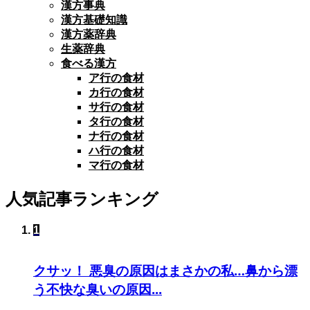
漢方事典
漢方基礎知識
漢方薬辞典
生薬辞典
食べる漢方
ア行の食材
カ行の食材
サ行の食材
タ行の食材
ナ行の食材
ハ行の食材
マ行の食材
人気記事ランキング
1
クサッ！ 悪臭の原因はまさかの私…鼻から漂
う不快な臭いの原因...