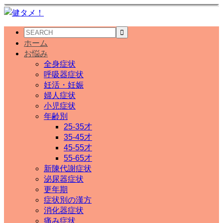
ホーム
お悩み
全身症状
呼吸器症状
妊活・妊娠
婦人症状
小児症状
年齢別
25-35才
35-45才
45-55才
55-65才
新陳代謝症状
泌尿器症状
更年期
症状別の漢方
消化器症状
痛み症状