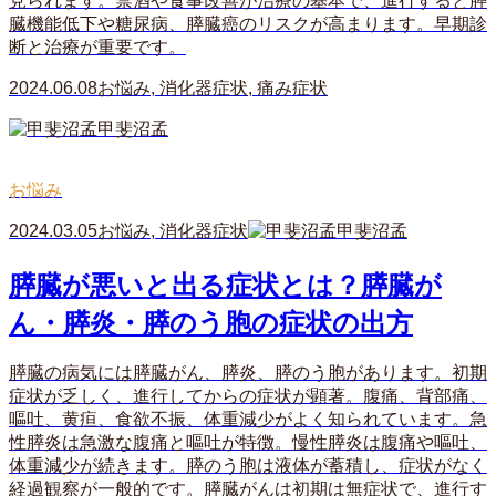
見られます。禁酒や食事改善が治療の基本で、進行すると膵
臓機能低下や糖尿病、膵臓癌のリスクが高まります。早期診
断と治療が重要です。
2024.06.08
お悩み
,
消化器症状
,
痛み症状
甲斐沼孟
お悩み
2024.03.05
お悩み
,
消化器症状
甲斐沼孟
膵臓が悪いと出る症状とは？膵臓が
ん・膵炎・膵のう胞の症状の出方
膵臓の病気には膵臓がん、膵炎、膵のう胞があります。初期
症状が乏しく、進行してからの症状が顕著。腹痛、背部痛、
嘔吐、黄疸、食欲不振、体重減少がよく知られています。急
性膵炎は急激な腹痛と嘔吐が特徴。慢性膵炎は腹痛や嘔吐、
体重減少が続きます。膵のう胞は液体が蓄積し、症状がなく
経過観察が一般的です。膵臓がんは初期は無症状で、進行す