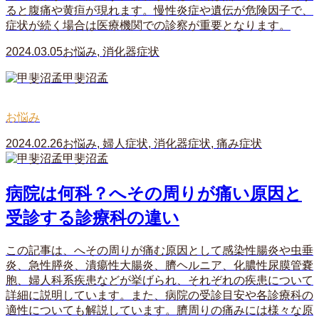
ると腹痛や黄疸が現れます。慢性炎症や遺伝が危険因子で、
症状が続く場合は医療機関での診察が重要となります。
2024.03.05
お悩み
,
消化器症状
甲斐沼孟
お悩み
2024.02.26
お悩み
,
婦人症状
,
消化器症状
,
痛み症状
甲斐沼孟
病院は何科？へその周りが痛い原因と
受診する診療科の違い
この記事は、へその周りが痛む原因として感染性腸炎や虫垂
炎、急性膵炎、潰瘍性大腸炎、臍ヘルニア、化膿性尿膜管嚢
胞、婦人科系疾患などが挙げられ、それぞれの疾患について
詳細に説明しています。また、病院の受診目安や各診療科の
適性についても解説しています。臍周りの痛みには様々な原