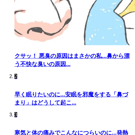
クサッ！ 悪臭の原因はまさかの私…鼻から漂
う不快な臭いの原因...
2
早く眠りたいのに…安眠を邪魔をする「鼻づ
まり」はどうして起こ...
3
寒気と体の痛みでこんなにつらいのに…発熱