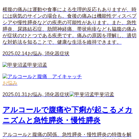
横腹の痛みは運動や食事による生理的反応もありますが、時
には病気のサインの場合も。食後の痛みは機能性ディスペプ
シアや慢性膵炎などの疾患の可能性があります。また、急性
膵炎、尿路結石症、肋間神経痛、帯状疱疹なども脇腹の痛み
が症状のひとつである疾患です。痛みの原因を理解し、適切
な対処法を知ることで、健康な生活を維持できます。
2025.02.14
お悩み
,
消化器症状
甲斐沼孟
お悩み
2025.01.31
お悩み
,
消化器症状
甲斐沼孟
アルコールで腹痛や下痢が起こるメカ
ニズムと急性膵炎・慢性膵炎
アルコールと腹痛の関係、急性膵炎・慢性膵炎の特徴を解