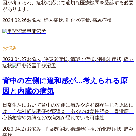
因が考えられ、症状に応じて適切な医療機関を受診する必要
があります。
2024.02.26
お悩み
,
婦人症状
,
消化器症状
,
痛み症状
甲斐沼孟
お悩み
2023.04.27
お悩み
,
呼吸器症状
,
循環器症状
,
消化器症状
,
痛み
症状
甲斐沼孟
背中の左側に違和感が…考えられる原
因と内臓の病気
日常生活において背中の左側に痛みや違和感が生じる原因に
は、自律神経失調症や寝違え、あるいは急性膵炎、胃潰瘍、
心筋梗塞や気胸などの病気が隠れている可能性...
2023.04.27
お悩み
,
呼吸器症状
,
循環器症状
,
消化器症状
,
痛み
症状