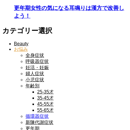
更年期女性の気になる耳鳴りは漢方で改善し
よう！
カテゴリー選択
Beauty
お悩み
全身症状
呼吸器症状
妊活・妊娠
婦人症状
小児症状
年齢別
25-35才
35-45才
45-55才
55-65才
循環器症状
新陳代謝症状
更年期