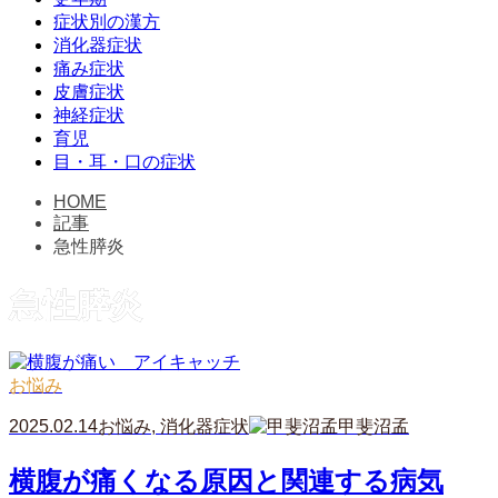
症状別の漢方
消化器症状
痛み症状
皮膚症状
神経症状
育児
目・耳・口の症状
HOME
記事
急性膵炎
急性膵炎
お悩み
2025.02.14
お悩み
,
消化器症状
甲斐沼孟
横腹が痛くなる原因と関連する病気