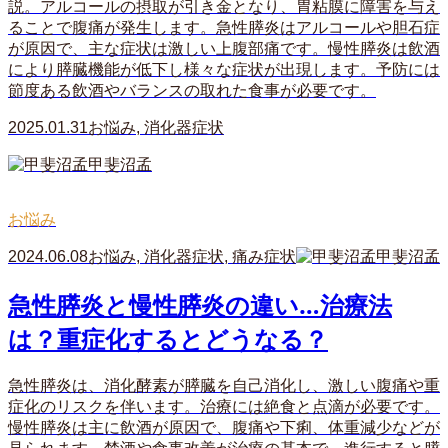
説。アルコールの摂取が引き金となり、胃粘膜に障害を与え
ることで腹痛が発生します。急性膵炎はアルコールや胆石症
が原因で、主な症状は激しい上腹部痛です。慢性膵炎は飲酒
により膵臓機能が低下し様々な症状が出現します。予防には
節度ある飲酒やバランスの取れた食事が必要です。
2025.01.31
お悩み
,
消化器症状
甲斐沼孟
お悩み
2024.06.08
お悩み
,
消化器症状
,
痛み症状
甲斐沼孟
急性膵炎と慢性膵炎の違い…治療法
は？重症化するとどうなる？
急性膵炎は、消化酵素が膵臓を自己消化し、激しい腹痛や重
症化のリスクを伴います。治療には絶食と点滴が必要です。
慢性膵炎は主に飲酒が原因で、腹痛や下痢、体重減少などが