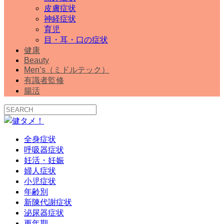
皮膚症状
神経症状
育児
目・耳・口の症状
健康
Beauty
Men’s（ミドルテック）
有識者監修
腸活
全身症状
呼吸器症状
妊活・妊娠
婦人症状
小児症状
年齢別
新陳代謝症状
泌尿器症状
更年期