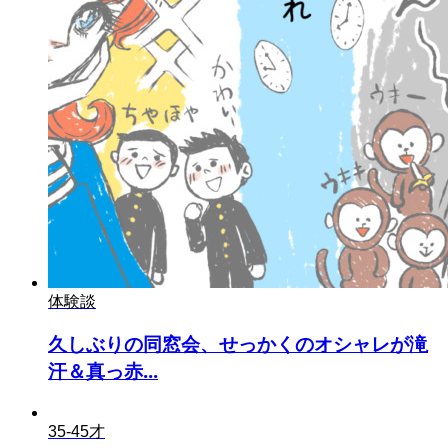
体験談
久しぶりの同窓会、せっかくのオシャレが滝
汗＆真っ赤...
35-45才