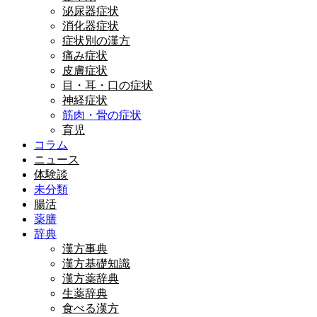
泌尿器症状
消化器症状
症状別の漢方
痛み症状
皮膚症状
目・耳・口の症状
神経症状
筋肉・骨の症状
育児
コラム
ニュース
体験談
未分類
腸活
薬膳
辞典
漢方事典
漢方基礎知識
漢方薬辞典
生薬辞典
食べる漢方