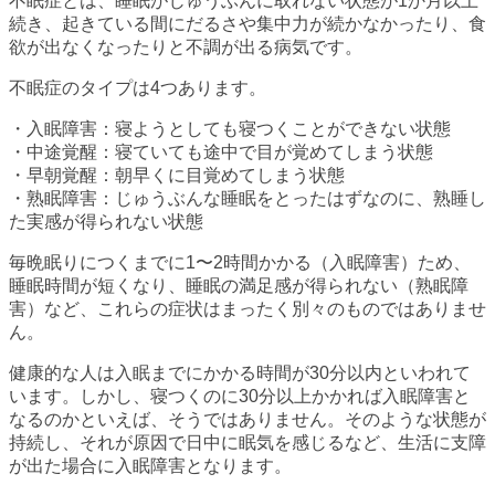
不眠症とは、睡眠がじゅうぶんに取れない状態が1か月以上
続き、起きている間にだるさや集中力が続かなかったり、食
欲が出なくなったりと不調が出る病気です。
不眠症のタイプは4つあります。
・入眠障害：寝ようとしても寝つくことができない状態
・中途覚醒：寝ていても途中で目が覚めてしまう状態
・早朝覚醒：朝早くに目覚めてしまう状態
・熟眠障害：じゅうぶんな睡眠をとったはずなのに、熟睡し
た実感が得られない状態
毎晩眠りにつくまでに1〜2時間かかる（入眠障害）ため、
睡眠時間が短くなり、睡眠の満足感が得られない（熟眠障
害）など、これらの症状はまったく別々のものではありませ
ん。
健康的な人は入眠までにかかる時間が30分以内といわれて
います。しかし、寝つくのに30分以上かかれば入眠障害と
なるのかといえば、そうではありません。そのような状態が
持続し、それが原因で日中に眠気を感じるなど、生活に支障
が出た場合に入眠障害となります。