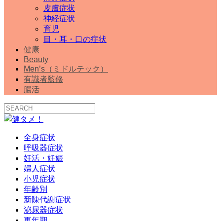
皮膚症状
神経症状
育児
目・耳・口の症状
健康
Beauty
Men’s（ミドルテック）
有識者監修
腸活
全身症状
呼吸器症状
妊活・妊娠
婦人症状
小児症状
年齢別
新陳代謝症状
泌尿器症状
更年期