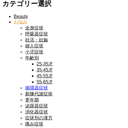
カテゴリー選択
Beauty
お悩み
全身症状
呼吸器症状
妊活・妊娠
婦人症状
小児症状
年齢別
25-35才
35-45才
45-55才
55-65才
循環器症状
新陳代謝症状
更年期
泌尿器症状
消化器症状
症状別の漢方
痛み症状