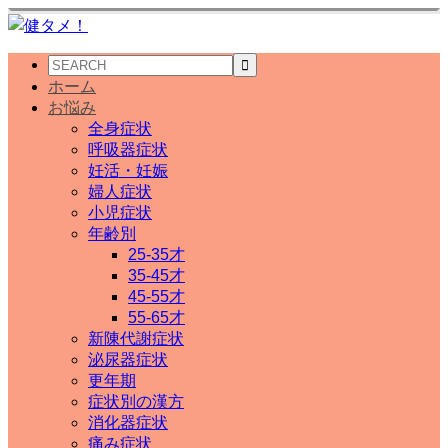
ホーム
お悩み
全身症状
呼吸器症状
妊活・妊娠
婦人症状
小児症状
年齢別
25-35才
35-45才
45-55才
55-65才
新陳代謝症状
泌尿器症状
更年期
症状別の漢方
消化器症状
痛み症状