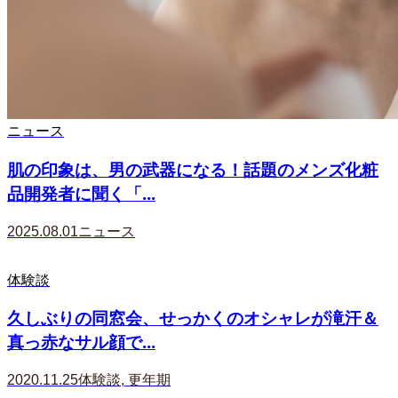
ニュース
肌の印象は、男の武器になる！話題のメンズ化粧
品開発者に聞く「...
2025.08.01
ニュース
体験談
久しぶりの同窓会、せっかくのオシャレが滝汗＆
真っ赤なサル顔で...
2020.11.25
体験談
,
更年期