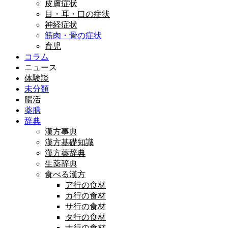
皮膚症状
目・耳・口の症状
神経症状
筋肉・骨の症状
育児
コラム
ニュース
体験談
未分類
腸活
薬膳
辞典
漢方事典
漢方基礎知識
漢方薬辞典
生薬辞典
食べる漢方
ア行の食材
カ行の食材
サ行の食材
タ行の食材
ナ行の食材