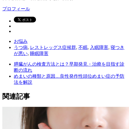
プロフィール
お悩み
うつ病
,
レストレッグス症候群
,
不眠
,
入眠障害
,
寝つき
が悪い
,
睡眠障害
膵臓がんの検査方法とは？早期発見・治療を目指す診
断の流れ
めまいの種類と原因…良性発作性頭位めまい症の予防
法を解説
関連記事