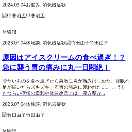
2024.03.04
お悩み
,
消化器症状
甲斐沼孟
体験談
2023.07.04
体験談
,
消化器症状
竹田由子
原因はアイスクリームの食べ過ぎ！？
急に襲う胃の痛みに丸一日悶絶！
冷たいものを食べ過ぎたら急激に胃が痛みはじめた。睡眠不
足が続いたらズキズキする胃の痛みに襲われた…。 こうし
たつらい症状の緩和や体質改善には、漢方薬が...
2023.07.04
体験談
,
消化器症状
竹田由子
体験談