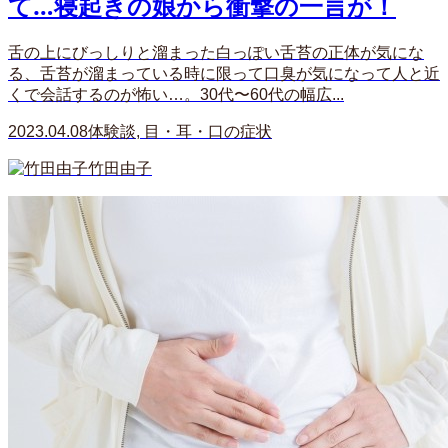
て…寝起きの娘から衝撃の一言が！
舌の上にびっしりと溜まった白っぽい舌苔の正体が気にな
る、舌苔が溜まっている時に限って口臭が気になって人と近
くで会話するのが怖い…。30代〜60代の幅広...
2023.04.08
体験談
,
目・耳・口の症状
竹田由子