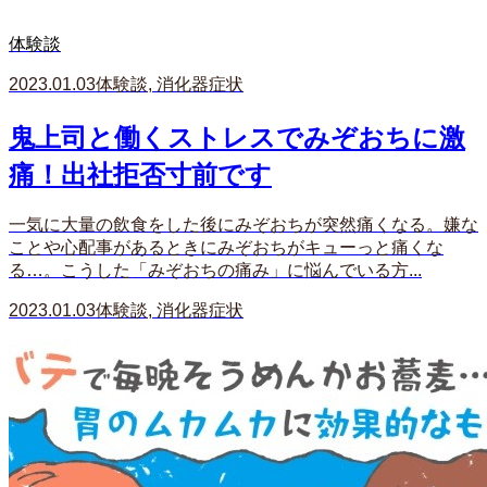
体験談
2023.01.03
体験談
,
消化器症状
鬼上司と働くストレスでみぞおちに激
痛！出社拒否寸前です
一気に大量の飲食をした後にみぞおちが突然痛くなる。嫌な
ことや心配事があるときにみぞおちがキューっと痛くな
る…。こうした「みぞおちの痛み」に悩んでいる方...
2023.01.03
体験談
,
消化器症状