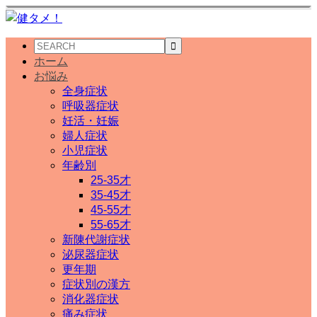
ホーム
お悩み
全身症状
呼吸器症状
妊活・妊娠
婦人症状
小児症状
年齢別
25-35才
35-45才
45-55才
55-65才
新陳代謝症状
泌尿器症状
更年期
症状別の漢方
消化器症状
痛み症状