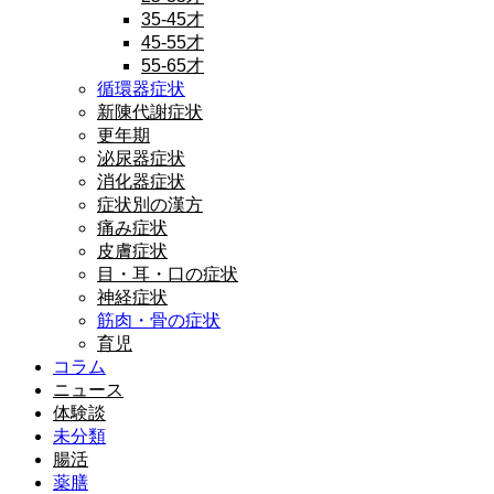
35-45才
45-55才
55-65才
循環器症状
新陳代謝症状
更年期
泌尿器症状
消化器症状
症状別の漢方
痛み症状
皮膚症状
目・耳・口の症状
神経症状
筋肉・骨の症状
育児
コラム
ニュース
体験談
未分類
腸活
薬膳