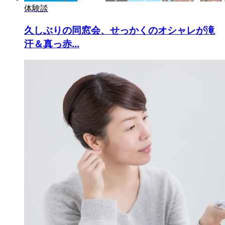
体験談
久しぶりの同窓会、せっかくのオシャレが滝
汗＆真っ赤...