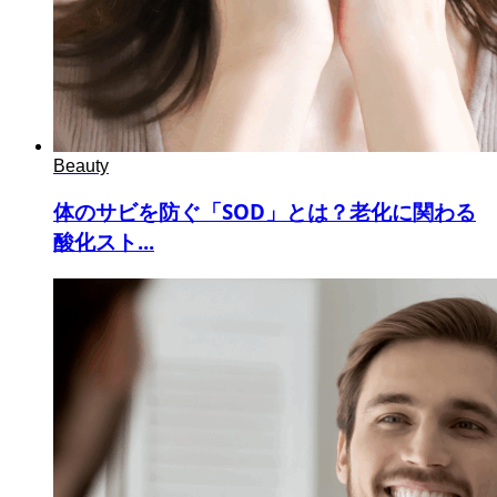
Beauty
体のサビを防ぐ「SOD」とは？老化に関わる
酸化スト...