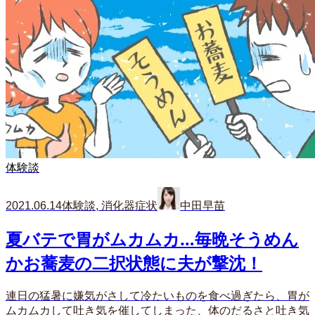
体験談
2021.06.14
体験談
,
消化器症状
中田早苗
夏バテで胃がムカムカ…毎晩そうめん
かお蕎麦の二択状態に夫が撃沈！
連日の猛暑に嫌気がさして冷たいものを食べ過ぎたら、胃が
ムカムカして吐き気を催してしまった、体のだるさと吐き気