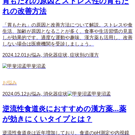
胃もたれの原因とストレス性の胃もた
れの改善方法
「胃もたれ」の原因と改善方法について解説。ストレスや食
生活、加齢が原因となることが多く、食事や生活習慣の見直
しが効果的です。適度な運動や趣味、漢方薬も活用し、改善
しない場合は医療機関を受診しましょう。
2024.12.01
お悩み
,
消化器症状
,
症状別の漢方
甲斐沼孟
お悩み
2024.05.12
お悩み
,
消化器症状
甲斐沼孟
逆流性食道炎におすすめの漢方薬…薬
が効きにくいタイプとは？
逆流性食道炎は近年増加しており、食道のpH測定や内視鏡