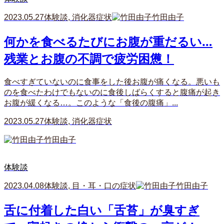
2023.05.27
体験談
,
消化器症状
竹田由子
何かを食べるたびにお腹が重だるい…
残業とお腹の不調で疲労困憊！
食べすぎていないのに食事をした後お腹が痛くなる。悪いも
のを食べたわけでもないのに食後しばらくすると腹痛が起き
お腹が緩くなる…。このような「食後の腹痛」...
2023.05.27
体験談
,
消化器症状
竹田由子
体験談
2023.04.08
体験談
,
目・耳・口の症状
竹田由子
舌に付着した白い「舌苔」が臭すぎ