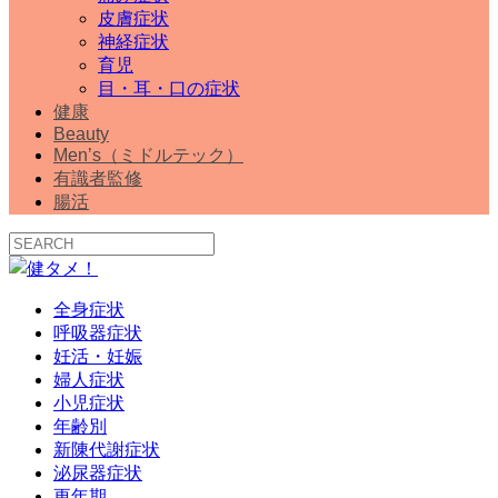
皮膚症状
神経症状
育児
目・耳・口の症状
健康
Beauty
Men’s（ミドルテック）
有識者監修
腸活
全身症状
呼吸器症状
妊活・妊娠
婦人症状
小児症状
年齢別
新陳代謝症状
泌尿器症状
更年期