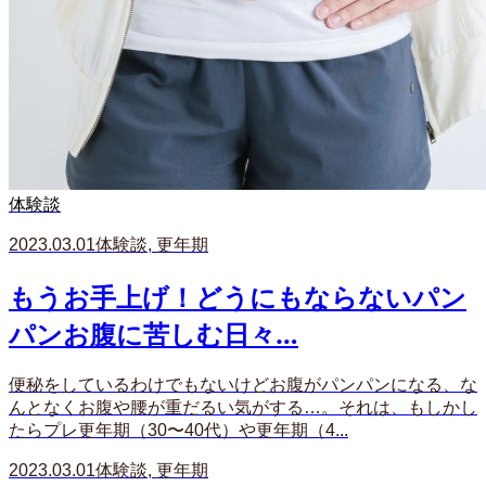
体験談
2023.03.01
体験談
,
更年期
もうお手上げ！どうにもならないパン
パンお腹に苦しむ日々…
便秘をしているわけでもないけどお腹がパンパンになる、な
んとなくお腹や腰が重だるい気がする…。それは、もしかし
たらプレ更年期（30〜40代）や更年期（4...
2023.03.01
体験談
,
更年期