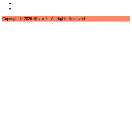
Copyright ©
2026
健タメ！. All Rights Reserved.