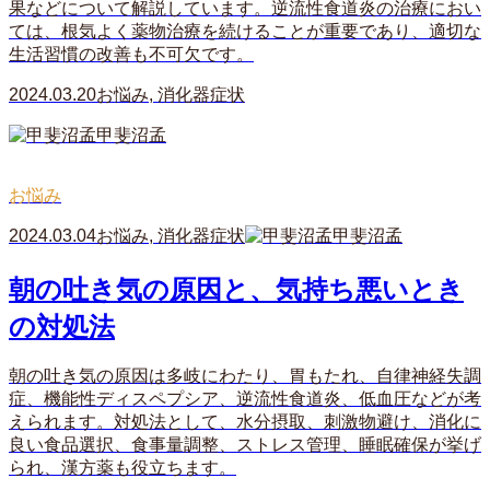
果などについて解説しています。逆流性食道炎の治療におい
ては、根気よく薬物治療を続けることが重要であり、適切な
生活習慣の改善も不可欠です。
2024.03.20
お悩み
,
消化器症状
甲斐沼孟
お悩み
2024.03.04
お悩み
,
消化器症状
甲斐沼孟
朝の吐き気の原因と、気持ち悪いとき
の対処法
朝の吐き気の原因は多岐にわたり、胃もたれ、自律神経失調
症、機能性ディスペプシア、逆流性食道炎、低血圧などが考
えられます。対処法として、水分摂取、刺激物避け、消化に
良い食品選択、食事量調整、ストレス管理、睡眠確保が挙げ
られ、漢方薬も役立ちます。