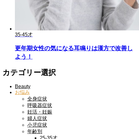
35-45才
更年期女性の気になる耳鳴りは漢方で改善し
よう！
カテゴリー選択
Beauty
お悩み
全身症状
呼吸器症状
妊活・妊娠
婦人症状
小児症状
年齢別
25-35才