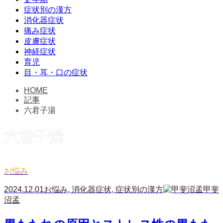
症状別の漢方
消化器症状
痛み症状
皮膚症状
神経症状
育児
目・耳・口の症状
HOME
記事
六君子湯
六君子湯
お悩み
2024.12.01
お悩み
,
消化器症状
,
症状別の漢方
甲斐
沼孟