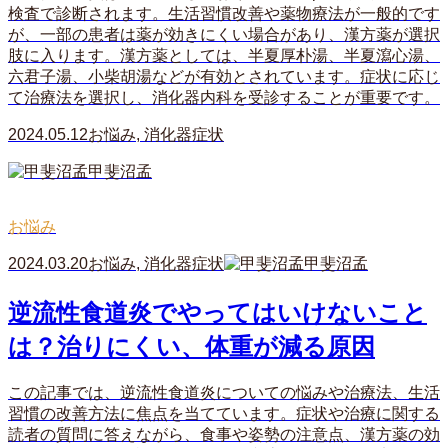
検査で診断されます。生活習慣改善や薬物療法が一般的です
が、一部の患者は薬が効きにくい場合があり、漢方薬が選択
肢に入ります。漢方薬としては、半夏厚朴湯、半夏瀉心湯、
六君子湯、小柴胡湯などが有効とされています。症状に応じ
て治療法を選択し、消化器内科を受診することが重要です。
2024.05.12
お悩み
,
消化器症状
甲斐沼孟
お悩み
2024.03.20
お悩み
,
消化器症状
甲斐沼孟
逆流性食道炎でやってはいけないこと
は？治りにくい、体重が減る原因
この記事では、逆流性食道炎についての悩みや治療法、生活
習慣の改善方法に焦点を当てています。症状や治療に関する
読者の質問に答えながら、食事や姿勢の注意点、漢方薬の効