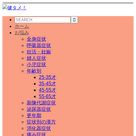
ホーム
お悩み
全身症状
呼吸器症状
妊活・妊娠
婦人症状
小児症状
年齢別
25-35才
35-45才
45-55才
55-65才
新陳代謝症状
泌尿器症状
更年期
症状別の漢方
消化器症状
痛み症状