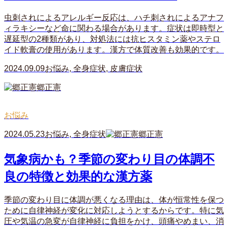
虫刺されによるアレルギー反応は、ハチ刺されによるアナフ
ィラキシーなど命に関わる場合があります。症状は即時型と
遅延型の2種類があり、対処法には抗ヒスタミン薬やステロ
イド軟膏の使用があります。漢方で体質改善も効果的です。
2024.09.09
お悩み
,
全身症状
,
皮膚症状
郷正憲
お悩み
2024.05.23
お悩み
,
全身症状
郷正憲
気象病かも？季節の変わり目の体調不
良の特徴と効果的な漢方薬
季節の変わり目に体調が悪くなる理由は、体が恒常性を保つ
ために自律神経が変化に対応しようとするからです。特に気
圧や気温の急変が自律神経に負担をかけ、頭痛やめまい、消