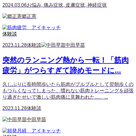
2024.03.06
お悩み
,
痛み症状
,
皮膚症状
,
神経症状
郷正憲
体験談
2023.11.28
体験談
中田早苗
突然のランニング熱から一転！「筋肉
疲労」がつらすぎて諦めモードに…
久しぶりに長時間歩いたら筋肉がプルプルとして翌朝歩くの
もつらくなってしまった、慣れない筋肉トレーニングを頑張
り過ぎたせいで激しい筋肉痛に見舞われた…。...
2023.11.28
体験談
中田早苗