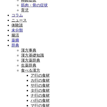
神経症状
筋肉・骨の症状
育児
コラム
ニュース
体験談
未分類
腸活
薬膳
辞典
漢方事典
漢方基礎知識
漢方薬辞典
生薬辞典
食べる漢方
ア行の食材
カ行の食材
サ行の食材
タ行の食材
ナ行の食材
ハ行の食材
マ行の食材