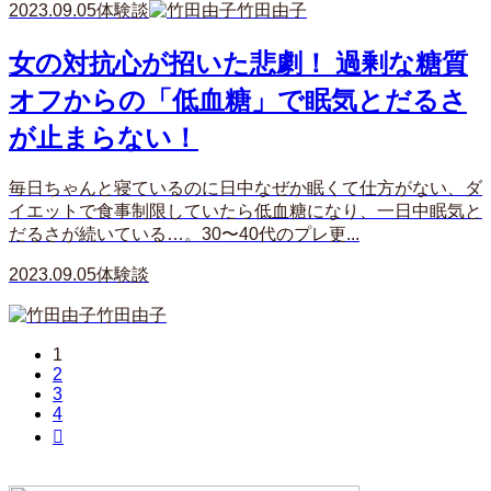
2023.09.05
体験談
竹田由子
女の対抗心が招いた悲劇！ 過剰な糖質
オフからの「低血糖」で眠気とだるさ
が止まらない！
毎日ちゃんと寝ているのに日中なぜか眠くて仕方がない、ダ
イエットで食事制限していたら低血糖になり、一日中眠気と
だるさが続いている…。30〜40代のプレ更...
2023.09.05
体験談
竹田由子
1
2
3
4
