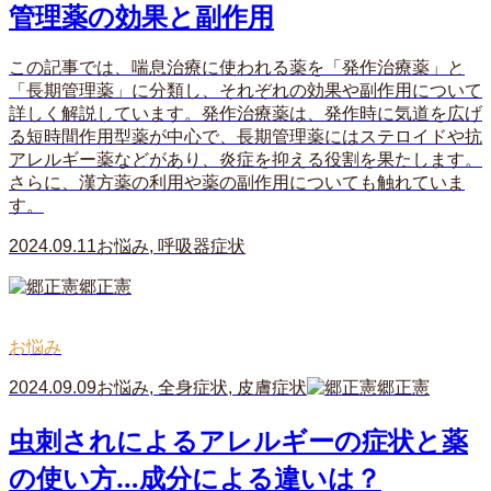
管理薬の効果と副作用
この記事では、喘息治療に使われる薬を「発作治療薬」と
「長期管理薬」に分類し、それぞれの効果や副作用について
詳しく解説しています。発作治療薬は、発作時に気道を広げ
る短時間作用型薬が中心で、長期管理薬にはステロイドや抗
アレルギー薬などがあり、炎症を抑える役割を果たします。
さらに、漢方薬の利用や薬の副作用についても触れていま
す。
2024.09.11
お悩み
,
呼吸器症状
郷正憲
お悩み
2024.09.09
お悩み
,
全身症状
,
皮膚症状
郷正憲
虫刺されによるアレルギーの症状と薬
の使い方…成分による違いは？