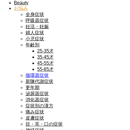
Beauty
お悩み
全身症状
呼吸器症状
妊活・妊娠
婦人症状
小児症状
年齢別
25-35才
35-45才
45-55才
55-65才
循環器症状
新陳代謝症状
更年期
泌尿器症状
消化器症状
症状別の漢方
痛み症状
皮膚症状
目・耳・口の症状