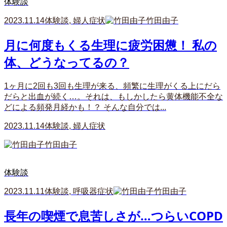
体験談
2023.11.14
体験談
,
婦人症状
竹田由子
月に何度もくる生理に疲労困憊！ 私の
体、どうなってるの？
1ヶ月に2回も3回も生理が来る、頻繁に生理がくる上にだら
だらと出血が続く…。それは、もしかしたら黄体機能不全な
どによる頻発月経かも！？ そんな自分では...
2023.11.14
体験談
,
婦人症状
竹田由子
体験談
2023.11.11
体験談
,
呼吸器症状
竹田由子
長年の喫煙で息苦しさが…つらいCOPD