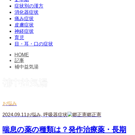
症状別の漢方
消化器症状
痛み症状
皮膚症状
神経症状
育児
目・耳・口の症状
HOME
記事
補中益気湯
補中益気湯
お悩み
2024.09.11
お悩み
,
呼吸器症状
郷正憲
喘息の薬の種類は？発作治療薬・長期