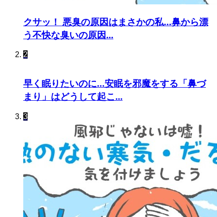
クサッ！ 悪臭の原因はまさかの私…鼻から漂
う不快な臭いの原因...
2
早く眠りたいのに…安眠を邪魔をする「鼻づ
まり」はどうして起こ...
3