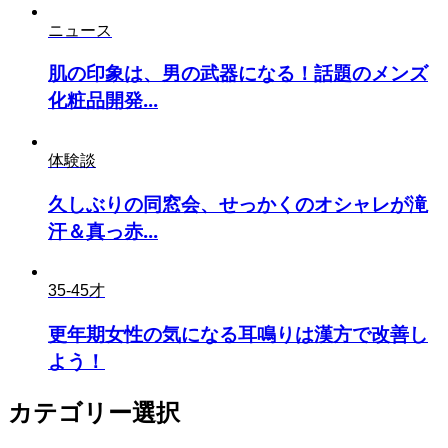
ニュース
肌の印象は、男の武器になる！話題のメンズ
化粧品開発...
体験談
久しぶりの同窓会、せっかくのオシャレが滝
汗＆真っ赤...
35-45才
更年期女性の気になる耳鳴りは漢方で改善し
よう！
カテゴリー選択