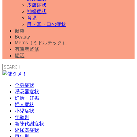
皮膚症状
神経症状
育児
目・耳・口の症状
健康
Beauty
Men’s（ミドルテック）
有識者監修
腸活
全身症状
呼吸器症状
妊活・妊娠
婦人症状
小児症状
年齢別
新陳代謝症状
泌尿器症状
更年期