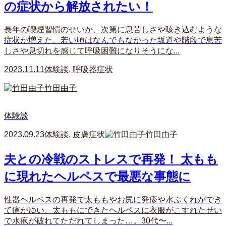
の症状から解放されたい！
長年の喫煙習慣のせいか、次第に息苦しさや咳き込むような
症状が増えた、若い頃はなんでもなかった坂道や階段で息苦
しさや息切れを感じて呼吸困難になりそうにな...
2023.11.11
体験談
,
呼吸器症状
竹田由子
体験談
2023.09.23
体験談
,
皮膚症状
竹田由子
夫との冷戦のストレスで再発！ 太もも
に現れたヘルペスで最悪な事態に
性器ヘルペスの再発で太ももやお尻に発疹や水ぶくれができ
て痛がゆい、太ももにできたヘルペスに衣服がこすれたせい
で水疱が破れてただれてしまった…。30代〜...