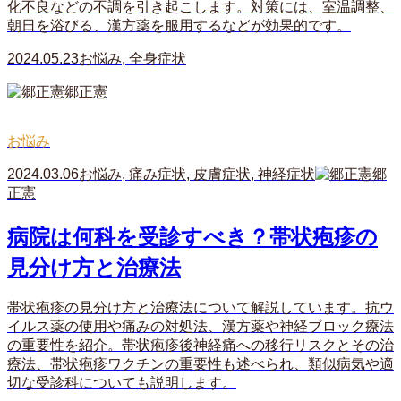
化不良などの不調を引き起こします。対策には、室温調整、
朝日を浴びる、漢方薬を服用するなどが効果的です。
2024.05.23
お悩み
,
全身症状
郷正憲
お悩み
2024.03.06
お悩み
,
痛み症状
,
皮膚症状
,
神経症状
郷
正憲
病院は何科を受診すべき？帯状疱疹の
見分け方と治療法
帯状疱疹の見分け方と治療法について解説しています。抗ウ
イルス薬の使用や痛みの対処法、漢方薬や神経ブロック療法
の重要性を紹介。帯状疱疹後神経痛への移行リスクとその治
療法、帯状疱疹ワクチンの重要性も述べられ、類似病気や適
切な受診科についても説明します。